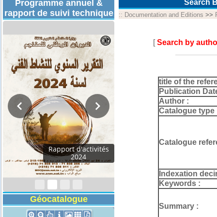
Programme annuel &
Search B
rapport de suivi technique
::
Documentation and Editions
>>
[
Search by autho
title of the refer
Publication Dat
Author :
Catalogue type 
Catalogue refer
Rapport d'activités
2024
Indexation deci
Keywords :
Géocatalogue
Summary :