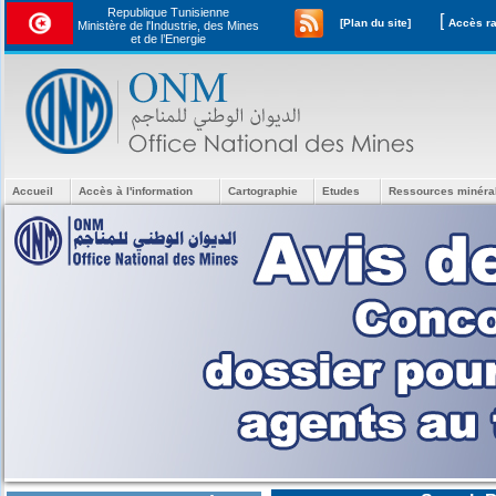
Republique Tunisienne
[
[Plan du site]
Ministère de l'Industrie, des Mines
et de l’Energie
Accueil
Accès à l'information
Cartographie
Etudes
Ressources minéra