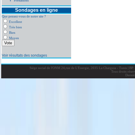
Prestations
Sondages en ligne
Que pensez-vous de notre site ?
Excellent
Très bien
Bien
Moyen
Voir résultats des sondages
Siège social de l'ONM 24,rue de L'Energie, 2035 La Charguia - Tunis
|
BP: 
Tous droits rése
Derniè