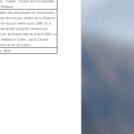
r ; Tunisie ; Tunisie Sud Occidentale ;
 Metlaoui
ication des phosphates du Sud tunisien,
tion des travaux publics de la Régence
r. On assure même qu'en 1888, M. A.
ait décidé [sic]qu'ils n'étaient pas
ve à M. de Robert date du 8 Avril 1896. La
e Metlaoui à Gabès, par la Cie des
emin de fer de Gafsa."
p. 563/1