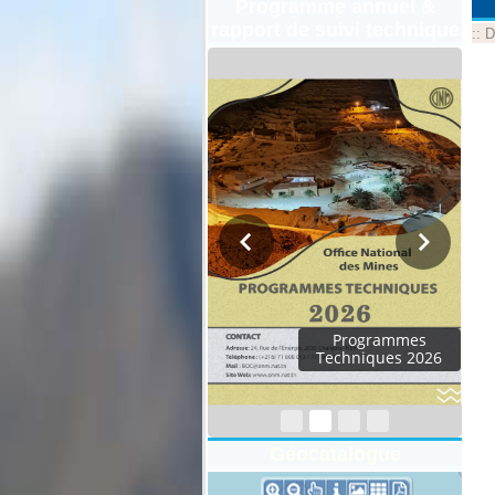
Programme annuel &
rapport de suivi technique
::
D
Rapport d'activités
2024
Géocatalogue