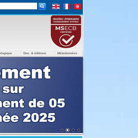
ologique
Doc. & éditions
Métadonnées