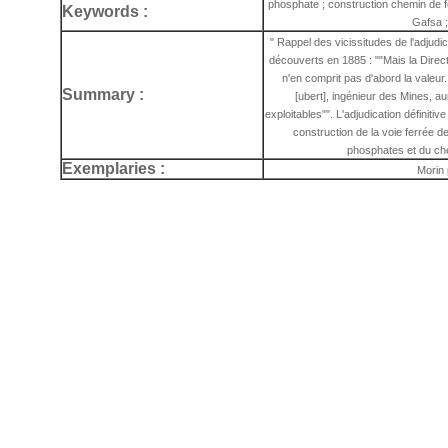
phosphate ; construction chemin de fe
Keywords :
Gafsa ;
" Rappel des vicissitudes de l'adjud
découverts en 1885 : ""Mais la Direc
n'en comprit pas d'abord la valeu
Summary :
[ubert], ingénieur des Mines, aur
exploitables"". L'adjudication définiti
construction de la voie ferrée d
phosphates et du ch
Exemplaries :
Morin 