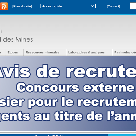
[
]
[Plan du site]
[Contact]
e
Etudes
Ressources minérales
Laboratoires & analyses
Patrimoine gé