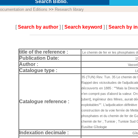
Search Biblio.
ocumentation and Editions
>>
Research library
[
Search by author
] [
Search keyword
] [
Search by i
title of the reference :
Le chemin de fer er les phosphates 
Publication Date:
1
Author :
Vasse
Catalogue type :
L
35 (TUN) Rev. Tun. 35 Le chemin de f
Rappel des vicissitudes de l'adjudica
découverts en 1885 : ""Mais la Direct
n'en comprit pas d'abord la valeur. 
[ubert], ingénieur des Mines, aurait déc
Catalogue reference :
exploitables"". L'adjudication définitiv
construction de la voie ferrée de Metl
phosphates et du chemin de fer de Gaf
chemin de fer ; Tunisie ; Tunisie Sud 
Eusèbe Gîtologie
Indexation decimale :
Gît