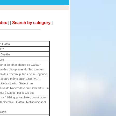
ndex
] [
Search by category
]
de Gafsa.
902
l Eusèbe
ivre
er er les phosphates de Gafsa. "
tion des phosphates du Sud tunisien,
ion des travaux publics de la Régence
On assure même qu'en 1888, M. A.
idé [sic]qu'ils n'étaient pas
e à M. de Robert date du 8 Avril 1896. La
aoui à Gabès, par la Cie des
sa." bibliog. phosphate ; construction
Occidentale ; Gafsa ; Metlaoui Vassel
ologie