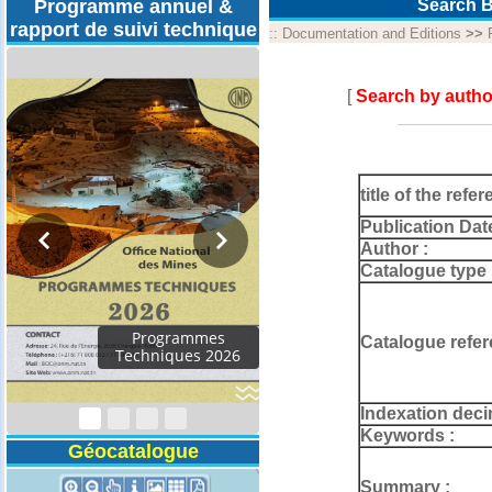
Programme annuel &
Search B
rapport de suivi technique
::
Documentation and Editions
>>
[
Search by autho
title of the refer
Publication Dat
Author :
Catalogue type 
Rapport d'activités
Catalogue refer
2024
Indexation deci
Keywords :
Géocatalogue
Summary :