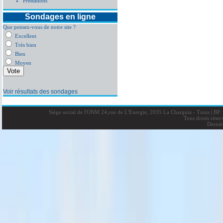
Prestations
Sondages en ligne
Que pensez-vous de notre site ?
Excellent
Très bien
Bien
Moyen
Voir résultats des sondages
Siège social de l'ONM 24,rue de L'Energie, 2035 La Charguia - Tunis
|
BP: 
Tous droits rése
Derniè