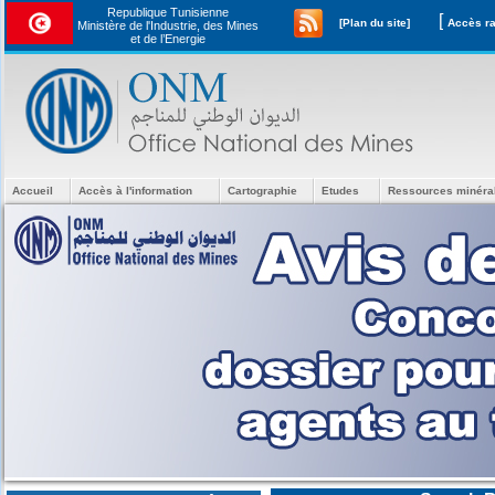
Republique Tunisienne
[
[Plan du site]
Ministère de l'Industrie, des Mines
et de l’Energie
Accueil
Accès à l'information
Cartographie
Etudes
Ressources minéra