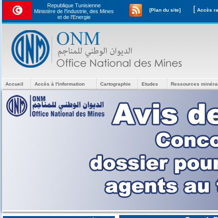
Republique Tunisienne
[
[Plan du site]
Ministère de l'Industrie, des Mines
et de l’Energie
Accueil
Accès à l'information
Cartographie
Etudes
Ressources minéra