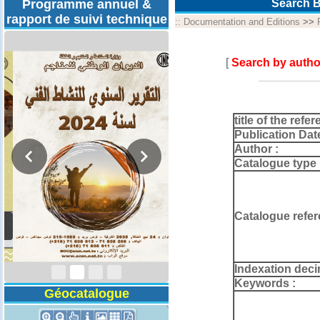
Programme annuel &
Search B
rapport de suivi technique
::
Documentation and Editions
>>
[
Search by autho
title of the refer
Publication Dat
Author :
Catalogue type 
Catalogue refer
Rapport d'activités
2024
Indexation deci
Keywords :
Géocatalogue