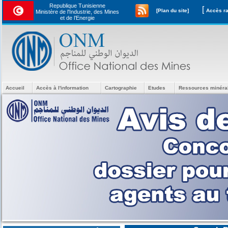
Republique Tunisienne
[
[Plan du site]
Ministère de l'Industrie, des Mines
et de l’Energie
Accueil
Accès à l'information
Cartographie
Etudes
Ressources minéra