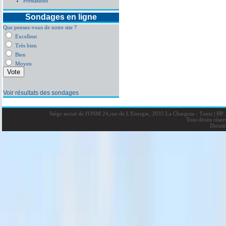
Prestations
Sondages en ligne
Que pensez-vous de notre site ?
Excellent
Très bien
Bien
Moyen
Voir résultats des sondages
Siège social de l'ONM 24,rue de L'Energie, 2035 La Charguia - Tunis
|
BP: 
Tous droits rése
Derniè