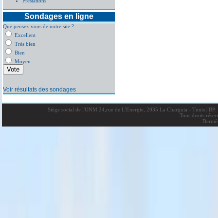
Prestations
Sondages en ligne
Que pensez-vous de notre site ?
Excellent
Très bien
Bien
Moyen
Voir résultats des sondages
Siège social de l'ONM 24,rue de L'Energie, 2035 La Charguia - Tunis
|
BP: 
Tous droits rése
Derniè