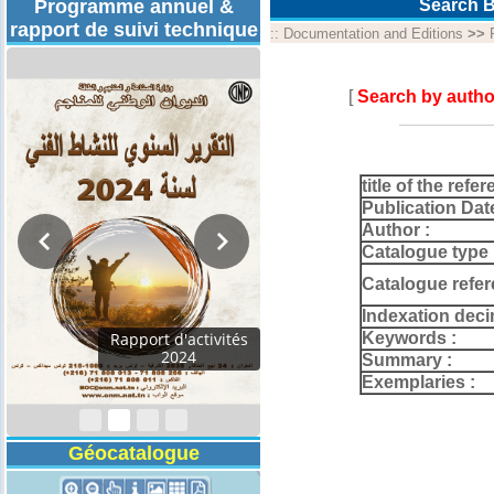
Programme annuel &
Search B
rapport de suivi technique
::
Documentation and Editions
>>
[
Search by autho
title of the refer
Publication Dat
Author :
Catalogue type 
Catalogue refer
Indexation deci
Keywords :
Rapport d'activités
2024
Summary :
Exemplaries :
Géocatalogue