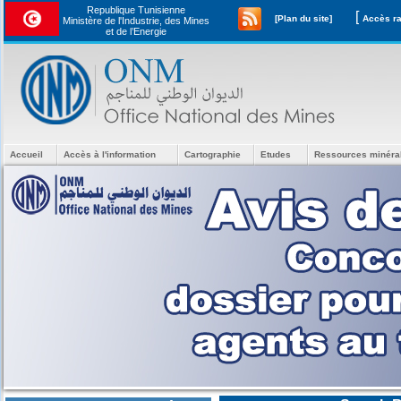
Republique Tunisienne
[
[Plan du site]
Ministère de l'Industrie, des Mines
et de l’Energie
Accueil
Accès à l'information
Cartographie
Etudes
Ressources minéra