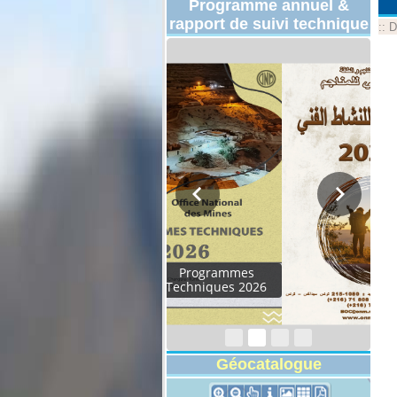
Programme annuel &
rapport de suivi technique
::
D
Rapport d'activités
2024
Géocatalogue