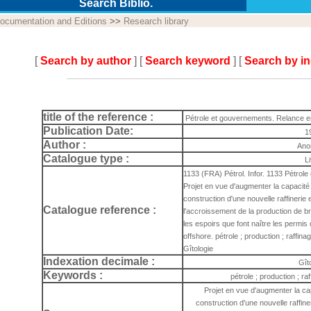
Search Biblio.
ocumentation and Editions
>>
Research library
[
Search by author
] [
Search keyword
] [
Search by i
title of the reference :
Pétrole et gouvernements. Relance en
Publication Date:
1
Author :
Ano
Catalogue type :
L
1133 (FRA) Pétrol. Infor. 1133 Pétrol
Projet en vue d'augmenter la capacité 
construction d'une nouvelle raffinerie 
Catalogue reference :
l'accroissement de la production de br
les espoirs que font naître les permis
offshore. pétrole ; production ; raffina
Gîtologie
Indexation decimale :
Gît
Keywords :
pétrole ; production ; raf
Projet en vue d'augmenter la ca
construction d'une nouvelle raffine