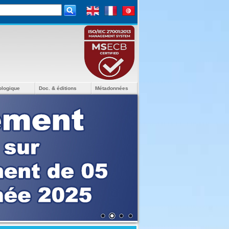
ologique
Doc. & éditions
Métadonnées