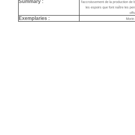
Summary :
l'accroissement de la production de b
les espoirs que font naître les pe
off
Exemplaries :
Morin