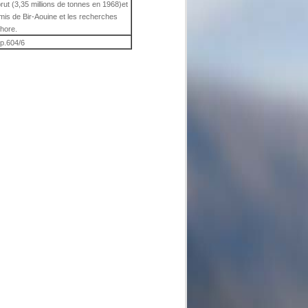
rut (3,35 millions de tonnes en 1968)et
rmis de Bir-Aouine et les recherches
shore.
 p.604/6