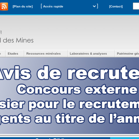
[
]
[Plan du site]
[Contact]
e
Etudes
Ressources minérales
Laboratoires & analyses
Patrimoine gé