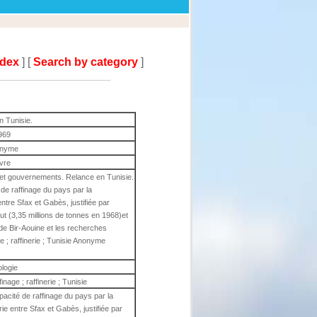
ndex
] [
Search by category
]
 Tunisie.
969
nyme
ivre
e et gouvernements. Relance en Tunisie.
de raffinage du pays par la
entre Sfax et Gabès, justifiée par
ut (3,35 millions de tonnes en 1968)et
 de Bir-Aouine et les recherches
ge ; raffinerie ; Tunisie Anonyme
ologie
finage ; raffinerie ; Tunisie
pacité de raffinage du pays par la
rie entre Sfax et Gabès, justifiée par