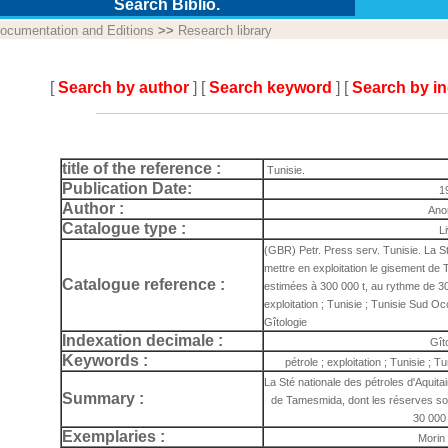
Search Biblio.
ocumentation and Editions
>>
Research library
[
Search by author
] [
Search keyword
] [
Search by i
title of the reference :
Tunisie.
Publication Date:
1
Author :
Ano
Catalogue type :
L
(GBR) Petr. Press serv. Tunisie. La St
mettre en exploitation le gisement de
Catalogue reference :
estimées à 300 000 t, au rythme de 30 0
exploitation ; Tunisie ; Tunisie Sud 
Gîtologie
Indexation decimale :
Gît
Keywords :
pétrole ; exploitation ; Tunisie ;
La Sté nationale des pétroles d'Aquita
Summary :
de Tamesmida, dont les réserves so
30 000 
Exemplaries :
Morin