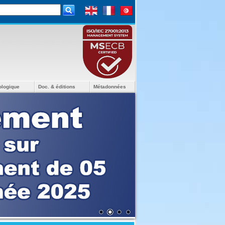
ologique
Doc. & éditions
Métadonnées