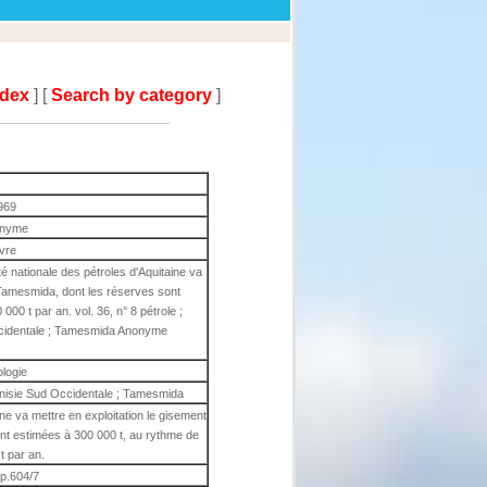
ndex
] [
Search by category
]
969
nyme
ivre
é nationale des pétroles d'Aquitaine va
 Tamesmida, dont les réserves sont
00 t par an. vol. 36, n° 8 pétrole ;
Occidentale ; Tamesmida Anonyme
ologie
 Tunisie Sud Occidentale ; Tamesmida
ine va mettre en exploitation le gisement
nt estimées à 300 000 t, au rythme de
t par an.
 p.604/7