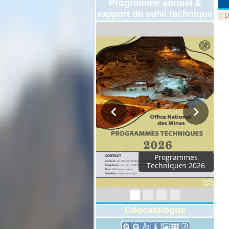
Programme annuel &
rapport de suivi technique
::
D
Programmes
Techniques 2026
Géocatalogue