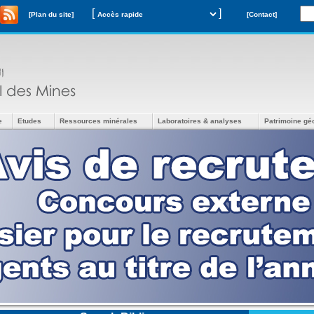
[
]
[Plan du site]
[Contact]
e
Etudes
Ressources minérales
Laboratoires & analyses
Patrimoine gé