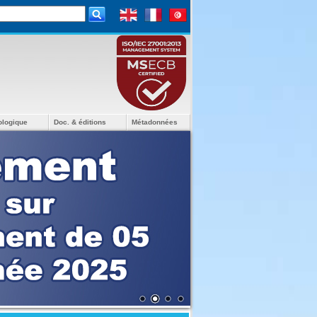
ologique
Doc. & éditions
Métadonnées