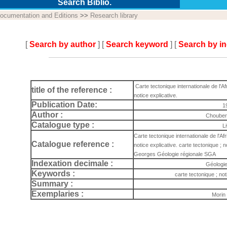
Search Biblio.
ocumentation and Editions
>>
Research library
[
Search by author
] [
Search keyword
] [
Search by i
Carte tectonique internationale de l'Af
title of the reference :
notice explicative.
Publication Date:
1
Author :
Chouber
Catalogue type :
L
Carte tectonique internationale de l'Af
Catalogue reference :
notice explicative. carte tectonique ; n
Georges Géologie régionale SGA
Indexation decimale :
Géologie
Keywords :
carte tectonique ; not
Summary :
Exemplaries :
Morin