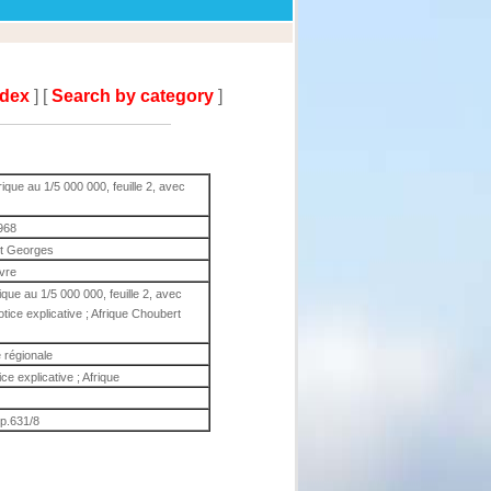
ndex
] [
Search by category
]
rique au 1/5 000 000, feuille 2, avec
968
t Georges
ivre
rique au 1/5 000 000, feuille 2, avec
otice explicative ; Afrique Choubert
 régionale
ice explicative ; Afrique
 p.631/8