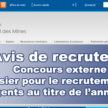
[
]
[Plan du site]
[Contact]
e
Etudes
Ressources minérales
Laboratoires & analyses
Patrimoine gé