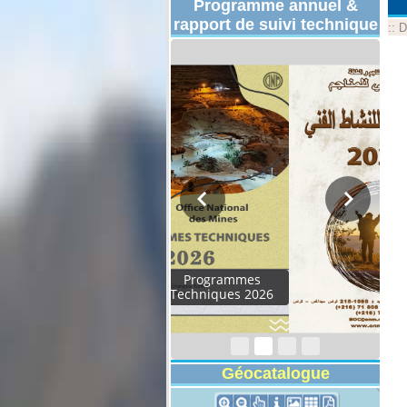
Programme annuel &
rapport de suivi technique
::
D
Rapport d'activités
2024
Géocatalogue