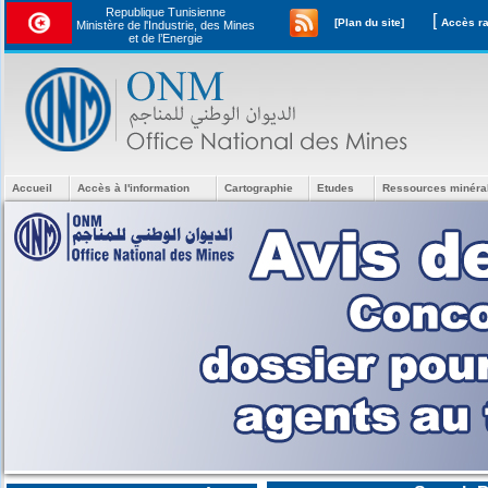
Republique Tunisienne
[
[Plan du site]
Ministère de l'Industrie, des Mines
et de l’Energie
Accueil
Accès à l'information
Cartographie
Etudes
Ressources minéra