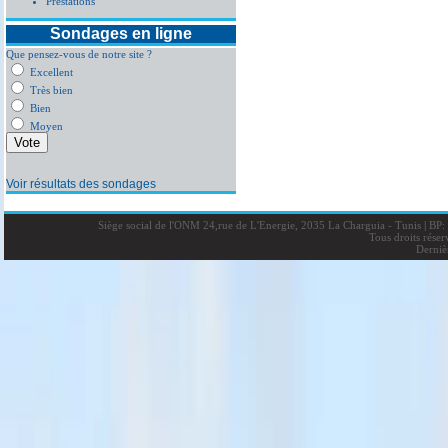
Prestations
Sondages en ligne
Que pensez-vous de notre site ?
Excellent
Très bien
Bien
Moyen
Voir résultats des sondages
Siège social de l'ONM 24,rue de L'Energie, 2035 La Charguia - Tunis
|
BP: 
Tous droits rése
Derniè