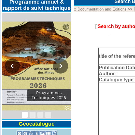
Programme annuel &
Search B
rapport de suivi technique
::
Documentation and Editions
>>
[
Search by autho
title of the refer
Publication Dat
Author :
Catalogue type 
Programmes
Techniques 2026
Géocatalogue