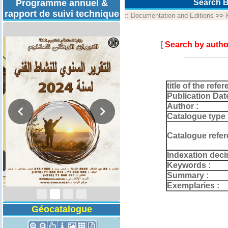
Programme annuel &
Search B
rapport de suivi technique
::
Documentation and Editions
>>
[
Search by autho
title of the refer
Publication Dat
Author :
Catalogue type 
Catalogue refer
Indexation deci
Rapport d'activités
2024
Keywords :
Summary :
Exemplaries :
Géocatalogue