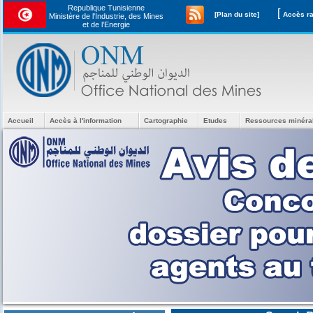
Republique Tunisienne
[
[Plan du site]
Ministère de l'Industrie, des Mines
et de l’Energie
Accueil
Accès à l'information
Cartographie
Etudes
Ressources minéra