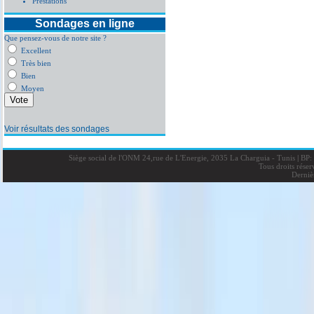
Prestations
Sondages en ligne
Que pensez-vous de notre site ?
Excellent
Très bien
Bien
Moyen
Voir résultats des sondages
Siège social de l'ONM 24,rue de L'Energie, 2035 La Charguia - Tunis
|
BP: 
Tous droits rése
Derniè