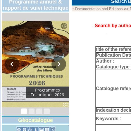
Programme annuel &
Search B
rapport de suivi technique
::
Documentation and Editions
>>
[
Search by autho
title of the refer
Publication Dat
Author :
Catalogue type 
Catalogue refer
Indexation deci
Keywords :
Géocatalogue