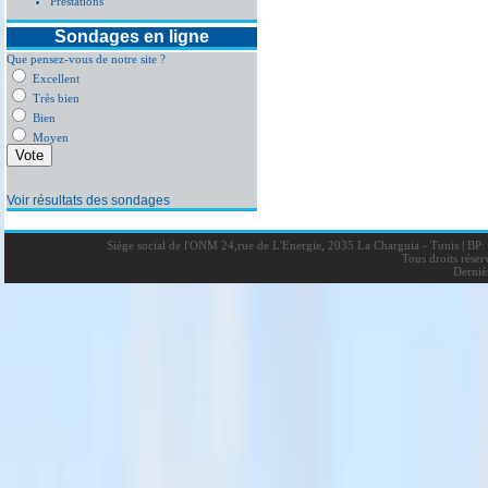
Prestations
Sondages en ligne
Que pensez-vous de notre site ?
Excellent
Très bien
Bien
Moyen
Voir résultats des sondages
Siège social de l'ONM 24,rue de L'Energie, 2035 La Charguia - Tunis
|
BP: 
Tous droits rése
Derniè