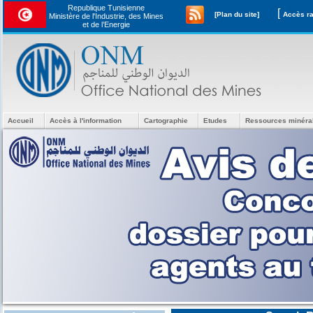
Republique Tunisienne
[
[Plan du site]
Ministère de l'Industrie, des Mines
et de l’Energie
Accueil
Accès à l'information
Cartographie
Etudes
Ressources minéra