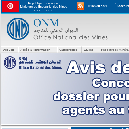
Republique Tunisienne
[
[Plan du site]
Ministère de l'Industrie, des Mines
et de l’Energie
Accueil
Accès à l'information
Cartographie
Etudes
Ressources minéra