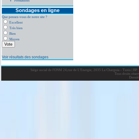
Prestations
Sondages en ligne
Que pensez-vous de notre site ?
Excellent
Très bien
Bien
Moyen
Voir résultats des sondages
Siège social de l'ONM 24,rue de L'Energie, 2035 La Charguia - Tunis
|
BP: 
Tous droits rése
Derniè