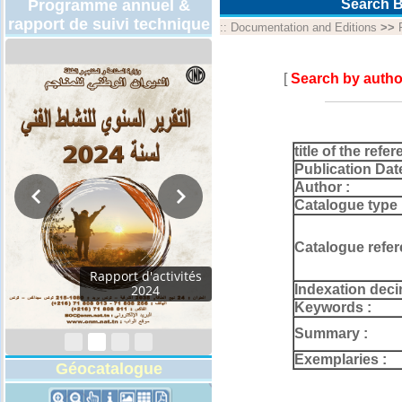
Programme annuel &
Search B
rapport de suivi technique
::
Documentation and Editions
>>
[
Search by autho
title of the refer
Publication Dat
Author :
Catalogue type 
Catalogue refer
Rapport d'activités
Indexation deci
2024
Keywords :
Summary :
Exemplaries :
Géocatalogue