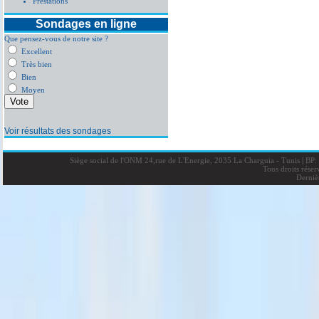
Prestations
Sondages en ligne
Que pensez-vous de notre site ?
Excellent
Très bien
Bien
Moyen
Voir résultats des sondages
Siège social de l'ONM 24,rue de L'Energie, 2035 La Charguia - Tunis
|
BP: 
Tous droits rése
Derniè