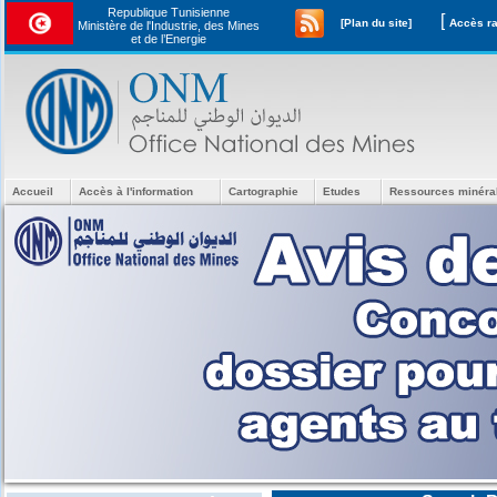
Republique Tunisienne
[
[Plan du site]
Ministère de l'Industrie, des Mines
et de l’Energie
Accueil
Accès à l'information
Cartographie
Etudes
Ressources minéra