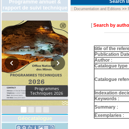
Programme annuel &
Search B
rapport de suivi technique
::
Documentation and Editions
>>
[
Search by autho
title of the refer
Publication Dat
Author :
Catalogue type 
Catalogue refer
Rapport d'activités
Indexation deci
2024
Keywords :
Summary :
Exemplaries :
Géocatalogue