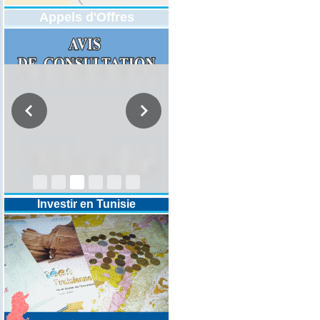
Appels d'Offres
DESIGNATION D’UN REVISEUR
COMPTABLE POUR LES
EXERCICES 2025-2026-2027
Investir en Tunisie