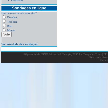
Prestations
Sondages en ligne
Que pensez-vous de notre site ?
Excellent
Très bien
Bien
Moyen
Voir résultats des sondages
Siège social de l'ONM 24,rue de L'Energie, 2035 La Charguia - Tunis
|
BP: 
Tous droits rése
Derniè