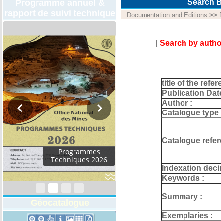
Programme annuel &
Search B
rapport de suivi technique
::
Documentation and Editions
>>
[
Search by autho
title of the refer
Publication Dat
Author :
Catalogue type 
Catalogue refer
Rapport d'activités
2024
Indexation deci
Keywords :
Summary :
Géocatalogue
Exemplaries :