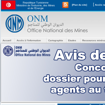
Republique Tunisienne
[
[Plan du site]
Ministère de l'Industrie, des Mines
et de l’Energie
Accueil
Accès à l'information
Cartographie
Etudes
Ressources minéra