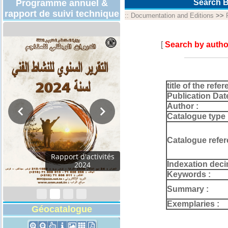
Programme annuel &
Search B
rapport de suivi technique
::
Documentation and Editions
>>
[
Search by autho
title of the refer
Publication Dat
Author :
Catalogue type 
Catalogue refer
Rapport d'activités
Indexation deci
2024
Keywords :
Summary :
Exemplaries :
Géocatalogue