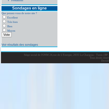
Prestations
Sondages en ligne
Que pensez-vous de notre site ?
Excellent
Très bien
Bien
Moyen
Voir résultats des sondages
Siège social de l'ONM 24,rue de L'Energie, 2035 La Charguia - Tunis
|
BP: 
Tous droits rése
Derniè