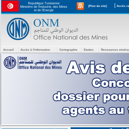
Republique Tunisienne
[
[Plan du site]
Ministère de l'Industrie, des Mines
et de l’Energie
Accueil
Accès à l'information
Cartographie
Etudes
Ressources minéra