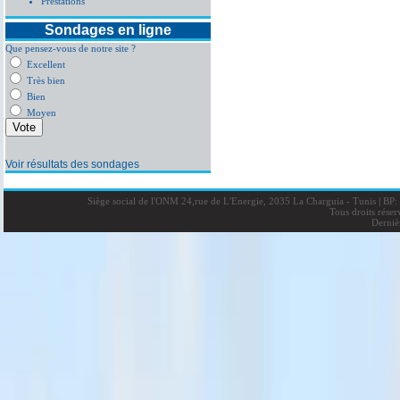
Prestations
Sondages en ligne
Que pensez-vous de notre site ?
Excellent
Très bien
Bien
Moyen
Voir résultats des sondages
Siège social de l'ONM 24,rue de L'Energie, 2035 La Charguia - Tunis
|
BP: 
Tous droits rése
Derniè