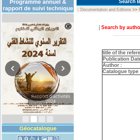
Programme annuel &
Search B
rapport de suivi technique
::
Documentation and Editions
>>
[
Search by autho
title of the refer
Publication Dat
Author :
Catalogue type 
Rapport d'activités
2024
Géocatalogue