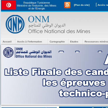
Republique Tunisienne
[
[Plan du site]
Ministère de l'Industrie, des Mines
et de l’Energie
Accueil
Accès à l'information
Cartographie
Etudes
Ressources minéra