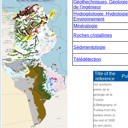
Géothechniques, Géologie
de l'ingénieur
Hydrogéologie, Hydrologie
Environnement
Minéralogie
Roches cristallines
Sédimentologie
Télédétection
Title of the
Pu
reference
Sur quelques
points de la
géologie de la
Tunisie.
A Bibliography of
Tunisia from the
earliest times to
the end of 1888
(in two parts),