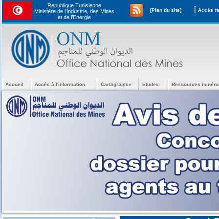
Republique Tunisienne
[
[Plan du site]
Ministère de l'Industrie, des Mines
et de l’Energie
Accueil
Accès à l'information
Cartographie
Etudes
Ressources minéra