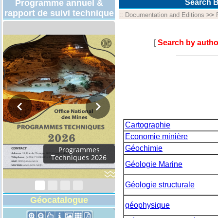
Programme annuel &
Search B
rapport de suivi technique
::
Documentation and Editions
>>
[
Search by autho
Cartographie
Economie minière
Géochimie
Programmes
Techniques 2026
Géologie Marine
Géologie structurale
Géocatalogue
géophysique