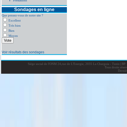
Prestations
Sondages en ligne
Que pensez-vous de notre site ?
Excellent
Très bien
Bien
Moyen
Voir résultats des sondages
Siège social de l'ONM 24,rue de L'Energie, 2035 La Charguia - Tunis
|
BP: 
Tous droits rése
Derniè