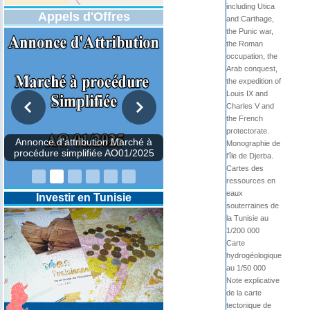
including Utica
Appels d'Offres
and Carthage,
the Punic war,
the Roman
occupation, the
Arab conquest,
the expedition of
Louis IX and
Charles V and
the French
protectorate.
Monographie de
l'île de Djerba.
Cartes des
ressources en
eaux
Investir en Tunisie
souterraines de
la Tunisie au
1/200 000
Carte
hydrogéologique
au 1/50 000
Note explicative
de la carte
Annonce d'attribution Mar
tectonique de