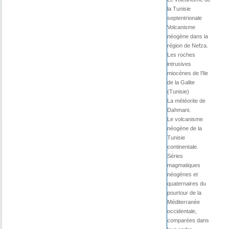
la Tunisie
septentrionale
Volcanisme
néogène dans la
région de Nefza.
Les roches
intrusives
miocènes de l'Ile
de la Galite
(Tunisie)
La météorite de
Dahmani.
Le volcanisme
néogène de la
Tunisie
continentale.
Séries
magmatiques
néogènes et
quaternaires du
pourtour de la
Méditerranée
occidentale,
comparées dans