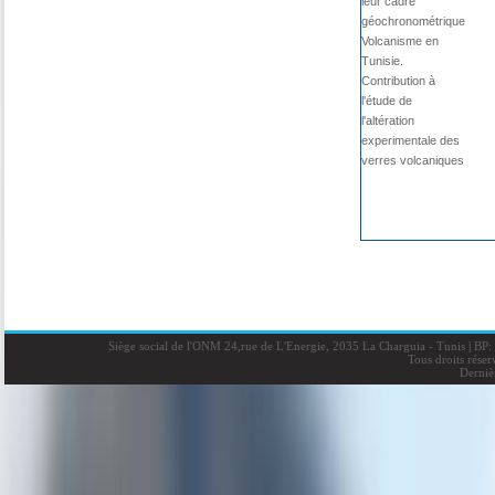
leur cadre
géochronométrique
Volcanisme en
Tunisie.
Contribution à
l'étude de
l'altération
experimentale des
verres volcaniques
Siège social de l'ONM 24,rue de L'Energie, 2035 La Charguia - Tunis
|
BP: 
Tous droits rése
Derniè