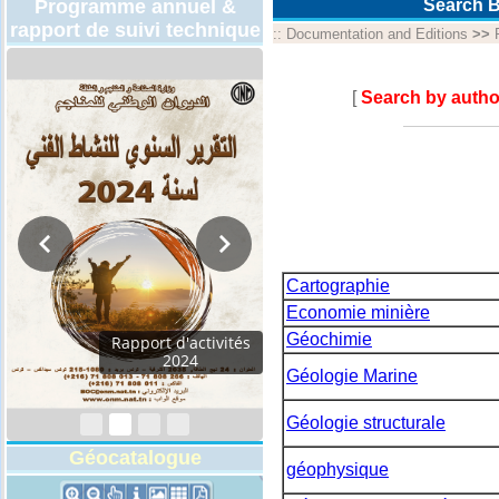
Programme annuel &
Search B
rapport de suivi technique
::
Documentation and Editions
>>
[
Search by autho
Cartographie
Economie minière
Géochimie
Rapport d'activités
2024
Géologie Marine
Géologie structurale
Géocatalogue
géophysique