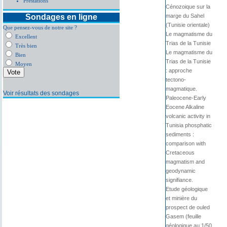
Prestations
Cénozoique sur la
Sondages en ligne
marge du Sahel
(Tunisie orientale)
Que pensez-vous de notre site ?
Le magmatisme du
Excellent
Trias de la Tunisie
Très bien
Le magmatisme du
Bien
Trias de la Tunisie
Moyen
: approche
tectono-
magmatique.
Voir résultats des sondages
Paleocene-Early
Eocene Alkaline
volcanic activity in
Tunisia phosphatic
sediments :
comparison with
Cretaceous
magmatism and
geodynamic
signifiance.
Etude géologique
et minière du
prospect de ouled
Gasem (feuille
géologique au 1/50