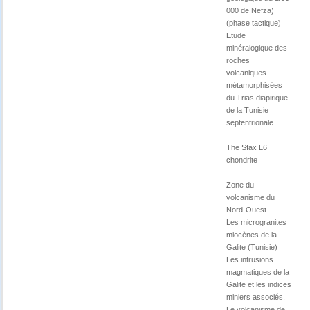
000 de Nefza)
(phase tactique)
Etude
minéralogique des
roches
volcaniques
métamorphisées
du Trias diapirique
de la Tunisie
septentrionale.
The Sfax L6
chondrite
Zone du
volcanisme du
Nord-Ouest
Les microgranites
miocènes de la
Galite (Tunisie)
Les intrusions
magmatiques de la
Galite et les indices
miniers associés.
Le volcanisme de