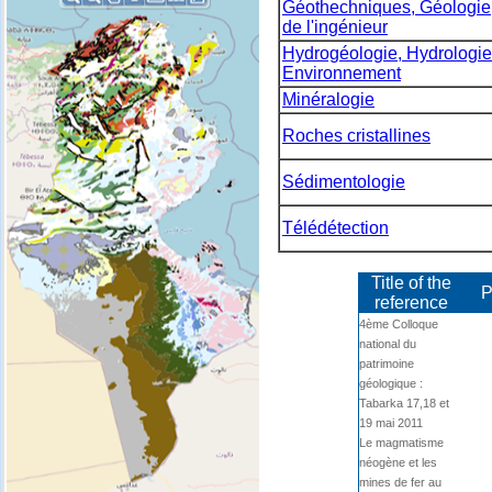
Géothechniques, Géologie
de l'ingénieur
Hydrogéologie, Hydrologie
Environnement
Minéralogie
Roches cristallines
Sédimentologie
Télédétection
Title of the
P
reference
4ème Colloque
national du
patrimoine
géologique :
Tabarka 17,18 et
19 mai 2011
Le magmatisme
néogène et les
mines de fer au