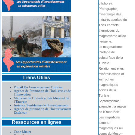
offshore).
Pétrographie,
minéralogie des
méta-évaporites du
Trias et effets
thermiques du
magmatisme acide
néogène.
Le magmatisme
Crétacè de
subsurface de la
Tunisie
Relation entre les
minéralisations et
Liens Utiles
les roches
magmatiques
Portail Du Gouvernement Tunisien
acides de la
Agence de Promotion de l'Industrie et de
l'Innovation
Tunisie
Ministère de l'Industrie, des Mines et de
Septentrionale,
l’Energie
Instance Tunisienne de l'Investissement
exemple : la région
Agence de promotion de l'Investissement
de l'Oued Belif.
Extérieur
Les migrations
Ressources en lignes
tectono -
magmatiques au
Code Minier
cours du Méso -