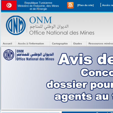
Republique Tunisienne
[
[Plan du site]
Ministère de l'Industrie, des Mines
et de l’Energie
Accueil
Accès à l'information
Cartographie
Etudes
Ressources minéra