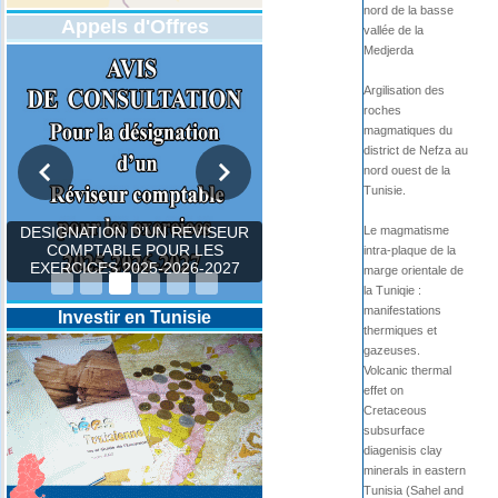
nord de la basse
Appels d'Offres
vallée de la
Medjerda
Argilisation des
roches
magmatiques du
district de Nefza au
nord ouest de la
Tunisie.
Le magmatisme
DESIGNATION D’UN REVISEUR
COMPTABLE POUR LES
intra-plaque de la
EXERCICES 2025-2026-2027
marge orientale de
la Tuniqie :
manifestations
Investir en Tunisie
thermiques et
gazeuses.
Volcanic thermal
effet on
Cretaceous
subsurface
diagenisis clay
minerals in eastern
Tunisia (Sahel and