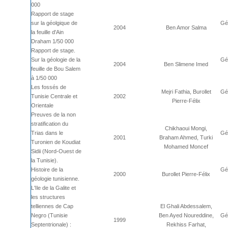
000
Rapport de stage
sur la géolgique de
Géo
2004
Ben Amor Salma
la feuille d'Ain
Draham 1/50 000
Rapport de stage.
Sur la géologie de la
Géo
2004
Ben Slimene Imed
feuille de Bou Salem
à 1/50 000
Les fossés de
Mejri Fathia, Burollet
Géo
Tunisie Centrale et
2002
Pierre-Félix
Orientale
Preuves de la non
stratification du
Chikhaoui Mongi,
Trias dans le
Géo
2001
Braham Ahmed, Turki
Turonien de Koudiat
Mohamed Moncef
Sidii (Nord-Ouest de
la Tunisie).
Histoire de la
Géo
2000
Burollet Pierre-Félix
géologie tunisienne.
L'Ile de la Galite et
les structures
telliennes de Cap
El Ghali Abdessalem,
Negro (Tunisie
Ben Ayed Noureddine,
Géo
1999
Septentrionale) :
Rekhiss Farhat,