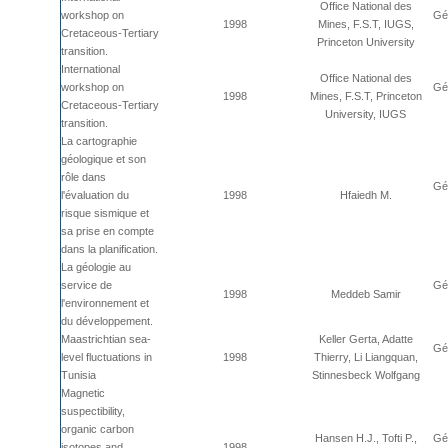
Office National des
workshop on
Géo
1998
Mines, F.S.T, IUGS,
Cretaceous-Tertiary
Princeton University
transition.
International
Office National des
workshop on
Géo
1998
Mines, F.S.T, Princeton
Cretaceous-Tertiary
University, IUGS
transition.
La cartographie
géologique et son
rôle dans
Géo
l'évaluation du
1998
Hfaiedh M.
risque sismique et
sa prise en compte
dans la planification.
La géologie au
service de
Géo
1998
Meddeb Samir
l'environnement et
du développement.
Maastrichtian sea-
Keller Gerta, Adatte
Géo
level fluctuations in
1998
Thierry, Li Liangquan,
Tunisia
Stinnesbeck Wolfgang
Magnetic
suspectibility,
organic carbon
Hansen H.J., Tofti P.,
Géo
isotopes and
1998