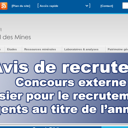
[
]
[Plan du site]
[Contact]
e
Etudes
Ressources minérales
Laboratoires & analyses
Patrimoine gé