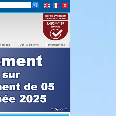
ologique
Doc. & éditions
Métadonnées