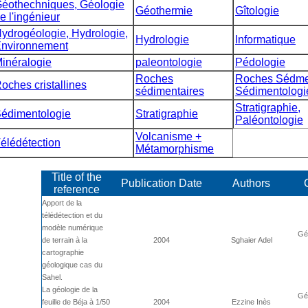
éothechniques, Géologie
Géothermie
Gîtologie
e l'ingénieur
ydrogéologie, Hydrologie,
Hydrologie
Informatique
nvironnement
inéralogie
paleontologie
Pédologie
Roches
Roches Sédmen
oches cristallines
sédimentaires
Sédimentologi
Stratigraphie,
édimentologie
Stratigraphie
Paléontologie
Volcanisme +
élédétection
Métamorphisme
Title of the
Publication Date
Authors
reference
Apport de la
télédétection et du
modèle numérique
Géo
de terrain à la
2004
Sghaier Adel
cartographie
géologique cas du
Sahel.
La géologie de la
Géo
feuille de Béja à 1/50
2004
Ezzine Inès