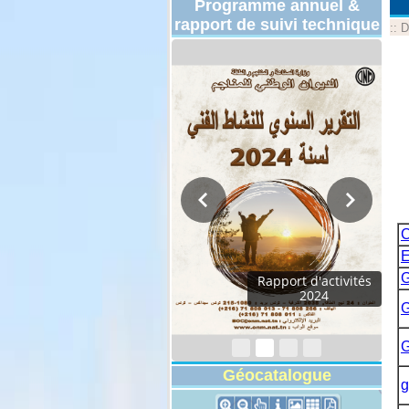
Programme annuel &
rapport de suivi technique
::
D
C
E
G
Rapport d'activités
2024
G
G
Géocatalogue
g