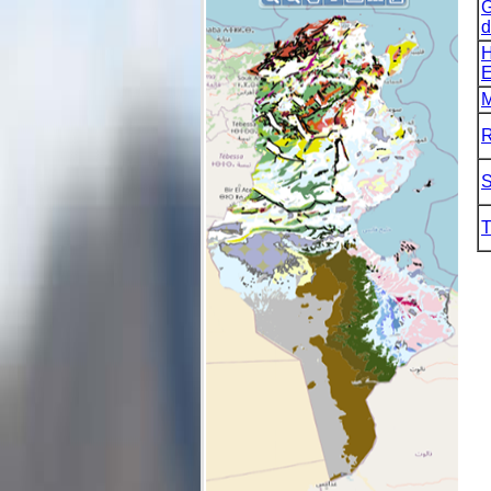
G
d
H
E
M
R
S
T