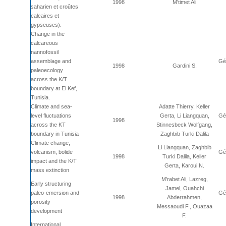
1998
M'timet Ali
saharien et croûtes
calcaires et
gypseuses).
Change in the
calcareous
nannofossil
assemblage and
Géo
1998
Gardini S.
paleoecology
across the K/T
boundary at El Kef,
Tunisia.
Climate and sea-
Adatte Thierry, Keller
level fluctuations
Gerta, Li Liangquan,
Géo
1998
across the KT
Stinnesbeck Wolfgang,
boundary in Tunisia
Zaghbib Turki Dalila
Climate change,
Li Liangquan, Zaghbib
volcanism, bolide
Géo
1998
Turki Dalila, Keller
impact and the K/T
Gerta, Karoui N.
mass extinction
M'rabet Ali, Lazreg,
Early structuring
Jamel, Ouahchi
paleo-emersion and
Géo
1998
Abderrahmen,
porosity
Messaoudi F., Ouazaa
development
F.
International