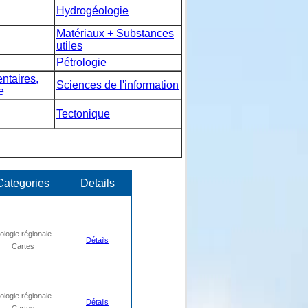
Hydrogéologie
Matériaux + Substances
utiles
Pétrologie
taires,
Sciences de l'information
e
Tectonique
Categories
Details
logie régionale -
Détails
Cartes
logie régionale -
Détails