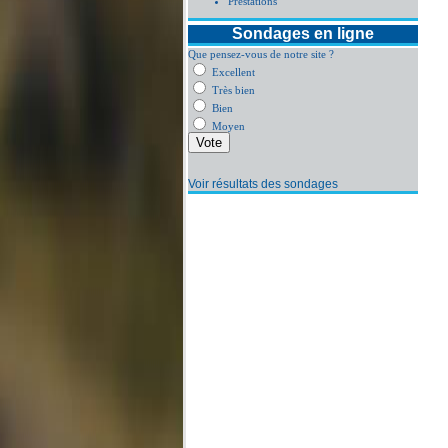
Prestations
Sondages en ligne
Que pensez-vous de notre site ?
Excellent
Très bien
Bien
Moyen
Voir résultats des sondages