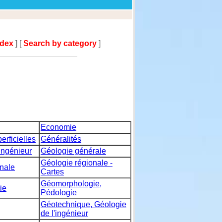
ndex
] [
Search by category
]
Economie
erficielles
Généralités
ingénieur
Géologie générale
Géologie régionale -
nale
Cartes
Géomorphologie,
ie
Pédologie
Géotechnique, Géologie
de l'ingénieur