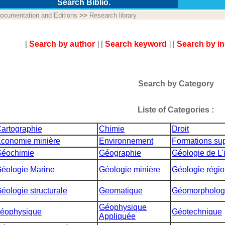
Search Biblio.
ocumentation and Editions
>>
Research library
[
Search by author
] [
Search keyword
] [
Search by i
Search by Category
Liste of Categories :
artographie
Chimie
Droit
conomie minière
Environnement
Formations sup
éochimie
Géographie
Géologie de L'
éologie Marine
Géologie minière
Géologie régio
éologie structurale
Geomatique
Géomorpholog
Géophysique
éophysique
Géotechnique
Appliquée