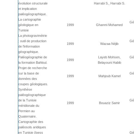
évolution structurale
Harrabi S., Harrabi S.
et implication
paléogéographique.
La cartographie
Géo
géologique en
1999
Ghanmi Mohamed
Tunisie
La photogravimétrie
: outil de production
Géo
1999
Wazaa Néjib
de l'information
géographique.
Paléogéographie de
Layeb Mohsen,
Géo
1999
la formation Bahloul.
Belayouni Habib
Projet de recherche
sur la base de
Géo
1999
Mahjoub Kamel
données des
coupes géologiques.
Synthèse
paléogéographique
de la Tunisie
Géo
1999
Bouaziz Samir
méridionale du
Permien au
Quaternaire.
Cartographie des
paléosols aridiques
en Tunisie (loess
Géo