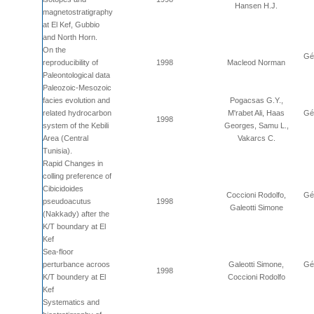
Hansen H.J.
magnetostratigraphy
at El Kef, Gubbio
and North Horn.
On the
Géo
reproducibility of
1998
Macleod Norman
Paleontological data
Paleozoic-Mesozoic
facies evolution and
Pogacsas G.Y.,
related hydrocarbon
M'rabet Ali, Haas
Géo
1998
system of the Kebili
Georges, Samu L.,
Area (Central
Vakarcs C.
Tunisia).
Rapid Changes in
colling preference of
Cibicidoides
Coccioni Rodolfo,
Géo
pseudoacutus
1998
Galeotti Simone
(Nakkady) after the
K/T boundary at El
Kef
Sea-floor
perturbance acroos
Galeotti Simone,
Géo
1998
K/T boundery at El
Coccioni Rodolfo
Kef
Systematics and