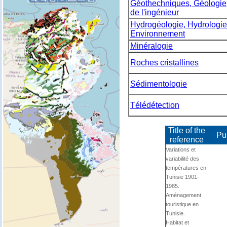
Géothechniques, Géologie
de l'ingénieur
Hydrogéologie, Hydrologie
Environnement
Minéralogie
Roches cristallines
Sédimentologie
Télédétection
Title of the
Pu
reference
Variations et
variabilité des
températures en
Tunisie 1901-
1985.
Aménagement
touristique en
Tunisie.
Habitat et