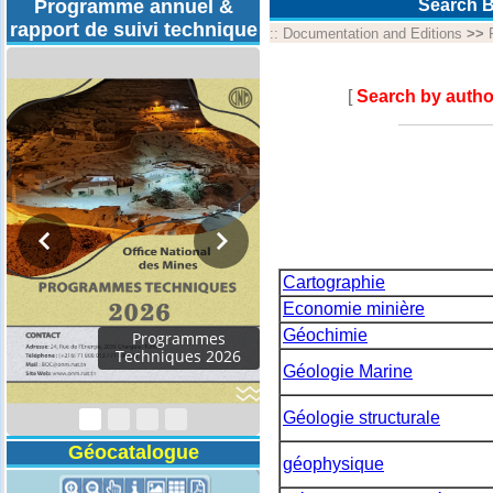
Programme annuel &
Search B
rapport de suivi technique
::
Documentation and Editions
>>
[
Search by autho
Cartographie
Economie minière
Géochimie
Programmes
Techniques 2026
Géologie Marine
Géologie structurale
Géocatalogue
géophysique