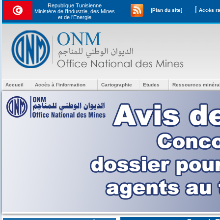
Republique Tunisienne
[
[Plan du site]
Ministère de l'Industrie, des Mines
et de l’Energie
Accueil
Accès à l'information
Cartographie
Etudes
Ressources minéra