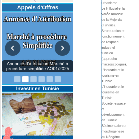
urbanisme.
Appels d'Offres
Le lit fluvial et la
vallée alluviale
de la Mejerda
(Tunisie).
Structuration et
fonctionnement
de l'espace
industriel
tunisien
(approche
macroscopique).
DESIGNATION D’UN REVISEUR
COMPTABLE POUR LES
L'industrie et le
EXERCICES 2025-2026-2027
tourisme en
Tunisie
L'industrie et le
Investir en Tunisie
tourisme en
Tunisie
Société, espace
et
développement
en Tunisie.
Sédimentation et
morphogenèse
au Néogène-