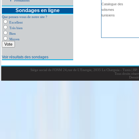
Prestations
Catalogue des
Sondages en ligne
séismes
tunisiens
Que pensez-vous de notre site ?
Excellent
Très bien
Bien
Moyen
Voir résultats des sondages
Siège social de l'ONM 24,rue de L'Energie, 2035 La Charguia - Tunis
|
BP: 
Tous droits rése
Derniè