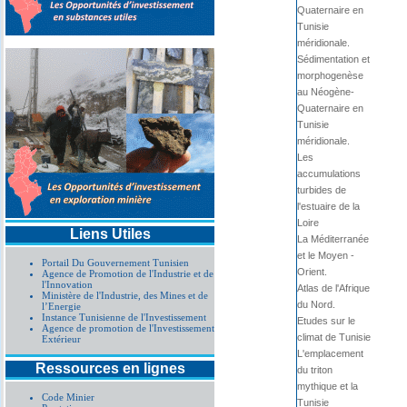
Quaternaire en
Tunisie
méridionale.
Sédimentation et
morphogenèse
au Néogène-
Quaternaire en
Tunisie
méridionale.
Les
accumulations
turbides de
l'estuaire de la
Loire
Liens Utiles
La Méditerranée
et le Moyen -
Portail Du Gouvernement Tunisien
Orient.
Agence de Promotion de l'Industrie et de
l'Innovation
Atlas de l'Afrique
Ministère de l'Industrie, des Mines et de
du Nord.
l’Energie
Instance Tunisienne de l'Investissement
Etudes sur le
Agence de promotion de l'Investissement
climat de Tunisie
Extérieur
L'emplacement
Ressources en lignes
du triton
mythique et la
Code Minier
Tunisie