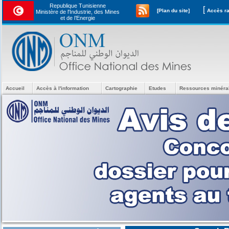
Republique Tunisienne
[
[Plan du site]
Ministère de l'Industrie, des Mines
et de l’Energie
Accueil
Accès à l'information
Cartographie
Etudes
Ressources minéra