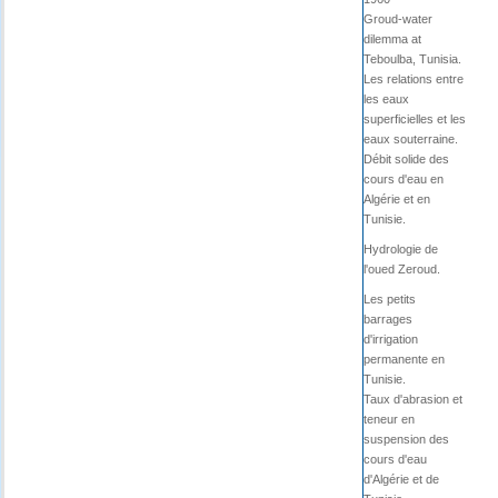
Groud-water
dilemma at
Teboulba, Tunisia.
Les relations entre
les eaux
superficielles et les
eaux souterraine.
Débit solide des
cours d'eau en
Algérie et en
Tunisie.
Hydrologie de
l'oued Zeroud.
Les petits
barrages
d'irrigation
permanente en
Tunisie.
Taux d'abrasion et
teneur en
suspension des
cours d'eau
d'Algérie et de