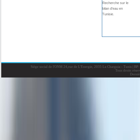
Recherche sur le
bilan d'eau en
Tunisie.
Siège social de l'ONM 24,rue de L'Energie, 2035 La Charguia - Tunis
|
BP: 
Tous droits rése
Derniè