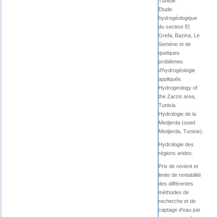
Tunisie.
Etude
hydrogéologique
du secteur El
Grefa, Bazina, Le
Semène et de
quelques
problèmes
d'hydrogéologie
appliquée.
Hydrogeology of
the Zarzis area,
Tunisia.
Hydrologie de la
Medjerda (oued
Medjerda, Tunisie).
Hydrologie des
régions arides.
Prix de revient et
limite de rentabilité
des différentes
méthodes de
recherche et de
captage d'eau par