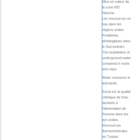
Mise en valeur de
la zone d'El
Haouria
Les ressources en
eau dans les
régions arides.
Problèmes
pédologiques dans
le Sud tunisien.
The exploitation of
underground water
contained in marls
and clays
Water resouces in
arid lands.
Essai sur la qualité
chimique de l'eau
destinée à
l'alimentation de
l'homme dans les
pys arides.
Ressources
thermominérales
en Tunisie.