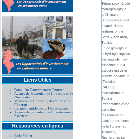
Teboursouk. Etude
hydrogéologique
préliminaire
Surface water and
related climate
features of the
Sahil Susah area,
Tunisia.
Etude géologique
et hydrogéologique
des massifs mio-
pliocènes sur la
bordure est de la
cuvette de Mateur
Liens Utiles
(Tunisie).
L'ABC du
Portail Du Gouvernement Tunisien
thermalisme en
Agence de Promotion de l'Industrie et de
l'Innovation
Tunisie
Ministère de l'Industrie, des Mines et de
Présentation d'une
l’Energie
Instance Tunisienne de l'Investissement
carte des
Agence de promotion de l'Investissement
ressources en
Extérieur
eaux souterraines
Ressources en lignes
de la Tunisie (au
1/200000).
Code Minier
Recherches sur