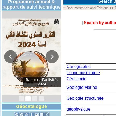
Programme annuel &
Search B
rapport de suivi technique
::
Documentation and Editions
>>
[
Search by autho
Cartographie
Economie minière
Géochimie
Rapport d'activités
2024
Géologie Marine
Géologie structurale
Géocatalogue
géophysique