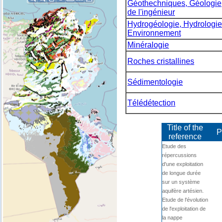
Géothechniques, Géologie
de l'ingénieur
Hydrogéologie, Hydrologie
Environnement
Minéralogie
Roches cristallines
Sédimentologie
Télédétection
Title of the
P
reference
Etude des
répercussions
d'une exploitation
de longue durée
sur un système
aquifère artésien.
Etude de l'évolution
de l'exploitation de
la nappe