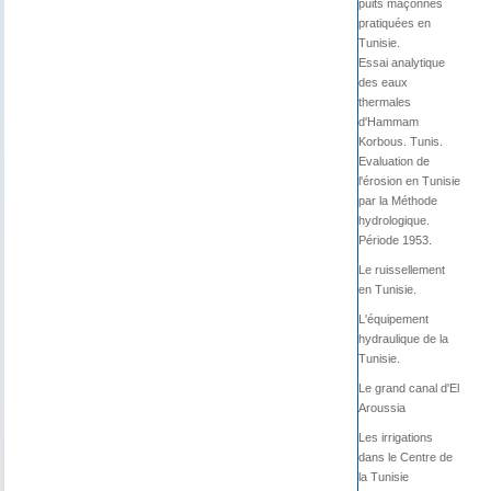
puits maçonnés
pratiquées en
Tunisie.
Essai analytique
des eaux
thermales
d'Hammam
Korbous. Tunis.
Evaluation de
l'érosion en Tunisie
par la Méthode
hydrologique.
Période 1953.
Le ruissellement
en Tunisie.
L'équipement
hydraulique de la
Tunisie.
Le grand canal d'El
Aroussia
Les irrigations
dans le Centre de
la Tunisie