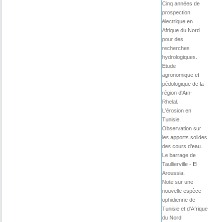
Cinq années de
prospection
électrique en
Afrique du Nord
pour des
recherches
hydrologiques.
Etude
agronomique et
pédologique de la
région d'Aïn-
Rhelal.
L'érosion en
Tunisie.
Observation sur
les apports solides
des cours d'eau.
Le barrage de
Taullierville - El
Aroussia.
Note sur une
nouvelle espèce
ophidienne de
Tunisie et d'Afrique
du Nord