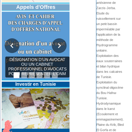
artésienne de
Appels d'Offres
Zarzis-Jerba.
Etude du
ruissellement sur
un petit bassin
imperméable par
l'application de la
méthode de
l'hydrogramme
unitaire.
Exploitation des
DÉSIGNATION D'UN AVOCAT
eaux souterraines
OU UN CABINET
et bilan hydrique
PROFESSIONNEL D’AVOCATS
dans les calcaires
POUR REPRÉSENTER L'ONM
de Tunisie.
Exploitation du
Investir en Tunisie
synclinal oligocène
du Bou Hafna-
Tunisie.
Hydrodynamique
dans le karst
(Ecoulement et
emmagasinement).
Plaine du Krib, Bled
El Gorfa et de