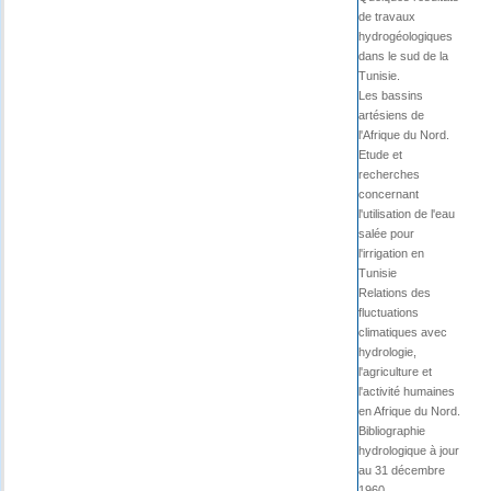
de travaux
hydrogéologiques
dans le sud de la
Tunisie.
Les bassins
artésiens de
l'Afrique du Nord.
Etude et
recherches
concernant
l'utilisation de l'eau
salée pour
l'irrigation en
Tunisie
Relations des
fluctuations
climatiques avec
hydrologie,
l'agriculture et
l'activité humaines
en Afrique du Nord.
Bibliographie
hydrologique à jour
au 31 décembre
1960