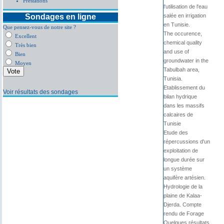
Prestations
l'utilisation de l'eau
Sondages en ligne
salée en irrigation
en Tunisie.
Que pensez-vous de notre site ?
The occurence,
Excellent
chemical quality
Très bien
and use of
Bien
groundwater in the
Moyen
Tabulbah area,
Tunisia.
Etablissement du
Voir résultats des sondages
bilan hydrique
dans les massifs
calcaires de
Tunisie
Etude des
répercussions d'un
exploitation de
longue durée sur
un système
aquifère artésien.
Hydrologie de la
plaine de Kalaa-
Djerda. Compte
rendu de Forage
Quelques résultats