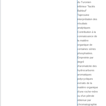
du Turonien
inférieur "faciès
Bahloul"
Tajerouine
interprétation des
résultats
analytiques
Contribution à la
connaissance de
la matière
organique de
certaines séries
phosphatées.
Empreinte par
degré
d'aromaticite des
hydrocarbures
aromatiques
polycycliques
extraits de la
matière organique
d'une roche-mère
ou d'un pétrole
obtenue par
chromatographie