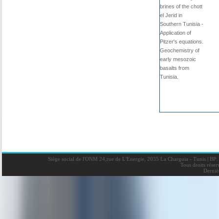
brines of the chott
el Jerid in
Southern Tunisia -
Application of
Pitzer's equations.
Geochemistry of
early mesozoic
basalts from
Tunisia.
Siège social de l'ONM 24,rue de L'Energie, 2035 La Charguia - Tunis
|
BP: 
Tous droits rése
Derniè