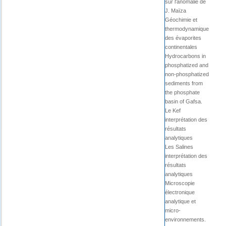
sur l'anomalie de
J. Maïza
Géochimie et
thermodynamique
des évaporites
continentales
Hydrocarbons in
phosphatized and
non-phosphatized
sediments from
the phosphate
basin of Gafsa.
Le Kef
interprétation des
résultats
analytiques
Les Salines
interprétation des
résultats
analytiques
Microscopie
électronique
analytique et
micro-
environnements.