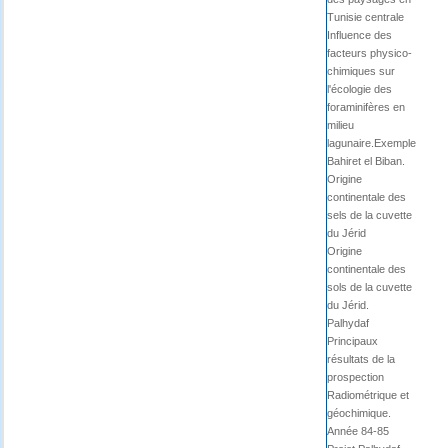
Tunisie centrale
Influence des
facteurs physico-
chimiques sur
l'écologie des
foraminifères en
milieu
lagunaire.Exemple
Bahiret el Biban.
Origine
continentale des
sels de la cuvette
du Jérid
Origine
continentale des
sols de la cuvette
du Jérid.
Palhydaf
Principaux
résultats de la
prospection
Radiométrique et
géochimique.
Année 84-85