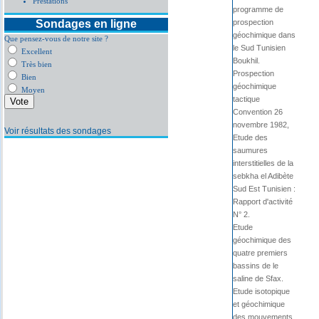
Prestations
programme de
Sondages en ligne
prospection
géochimique dans
Que pensez-vous de notre site ?
le Sud Tunisien
Excellent
Boukhil.
Très bien
Prospection
Bien
géochimique
Moyen
tactique
Convention 26
novembre 1982,
Voir résultats des sondages
Etude des
saumures
interstitielles de la
sebkha el Adibète
Sud Est Tunisien :
Rapport d'activité
N° 2.
Etude
géochimique des
quatre premiers
bassins de le
saline de Sfax.
Etude isotopique
et géochimique
des mouvements