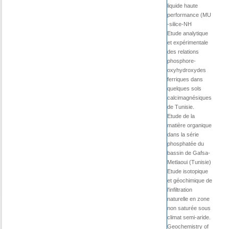
liquide haute
performance (MU
-silice-NH
Etude analytique
et expérimentale
des relations
phosphore-
oxyhydroxydes
ferriques dans
quelques sols
calcimagnésiques
de Tunisie.
Etude de la
matière organique
dans la série
phosphatée du
bassin de Gafsa-
Metlaoui (Tunisie)
Etude isotopique
et géochimique de
l'infiltration
naturelle en zone
non saturée sous
climat semi-aride.
Geochemistry of