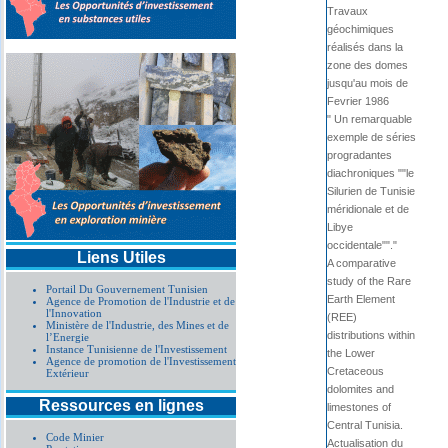
Travaux
géochimiques
réalisés dans la
zone des domes
jusqu'au mois de
Fevrier 1986
" Un remarquable
exemple de séries
progradantes
diachroniques ""le
Silurien de Tunisie
méridionale et de
Libye
occidentale""."
Liens Utiles
A comparative
study of the Rare
Portail Du Gouvernement Tunisien
Earth Element
Agence de Promotion de l'Industrie et de
l'Innovation
(REE)
Ministère de l'Industrie, des Mines et de
distributions within
l’Energie
Instance Tunisienne de l'Investissement
the Lower
Agence de promotion de l'Investissement
Cretaceous
Extérieur
dolomites and
Ressources en lignes
limestones of
Central Tunisia.
Code Minier
Actualisation du