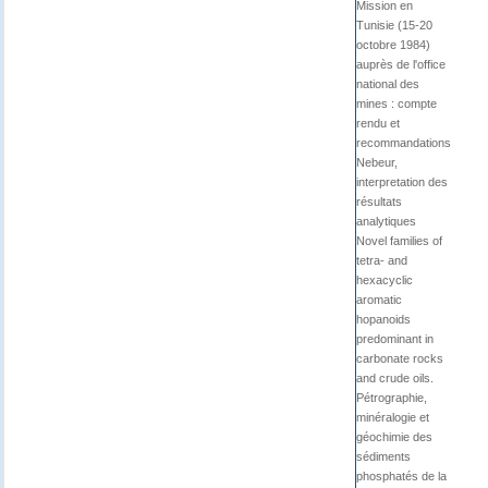
Mission en
Tunisie (15-20
octobre 1984)
auprès de l'office
national des
mines : compte
rendu et
recommandations
Nebeur,
interpretation des
résultats
analytiques
Novel families of
tetra- and
hexacyclic
aromatic
hopanoids
predominant in
carbonate rocks
and crude oils.
Pétrographie,
minéralogie et
géochimie des
sédiments
phosphatés de la