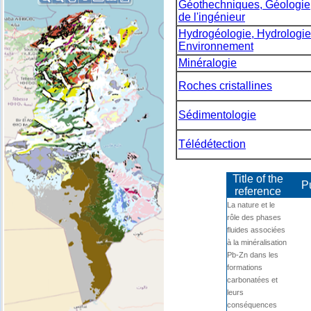
Géothechniques, Géologie
de l'ingénieur
Hydrogéologie, Hydrologie
Environnement
Minéralogie
Roches cristallines
Sédimentologie
Télédétection
Title of the
P
reference
La nature et le
rôle des phases
fluides associées
à la minéralisation
Pb-Zn dans les
formations
carbonatées et
leurs
conséquences