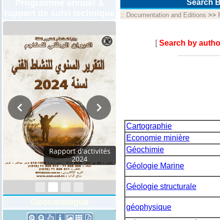
Programme annuel &
Search B
rapport de suivi technique
::
Documentation and Editions
>>
[
Search by autho
Cartographie
Economie minière
Géochimie
Rapport d'activités
2024
Géologie Marine
Géologie structurale
Géocatalogue
géophysique