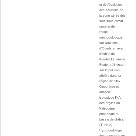
et de l'évolution
des solutions de
la zone aérée des
sols sous climat
semi-aride
Etude
méthodologique
sur alluvions
d'Oueds en aval
d'indice de
Koudiet El Hamra
Etude préliminaire
sur la polution
côtière dans la
région de Sfax.
Géochimie et
analyse
isotopique K-Ar
des argiles du
Paléocène
phosphaté du
bassin de Gafsa
(Tunisie).
Hydropédologie
des paysages en