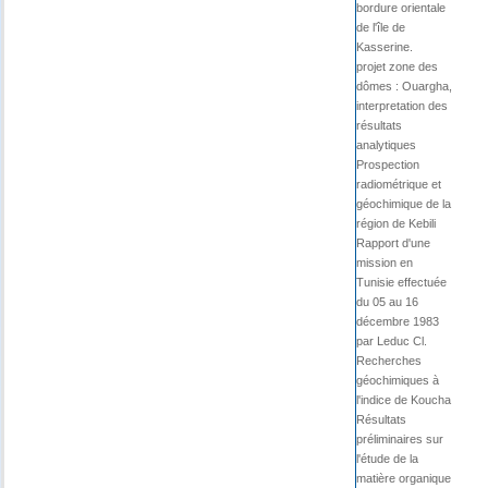
bordure orientale
de l'île de
Kasserine.
projet zone des
dômes : Ouargha,
interpretation des
résultats
analytiques
Prospection
radiométrique et
géochimique de la
région de Kebili
Rapport d'une
mission en
Tunisie effectuée
du 05 au 16
décembre 1983
par Leduc Cl.
Recherches
géochimiques à
l'indice de Koucha
Résultats
préliminaires sur
l'étude de la
matière organique