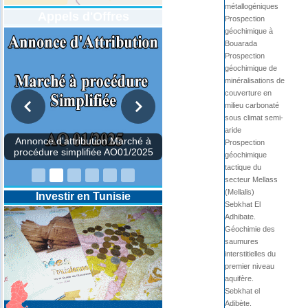
métallogéniques
Appels d'Offres
Prospection
géochimique à
Bouarada
Prospection
géochimique de
minéralisations de
couverture en
milieu carbonaté
sous climat semi-
aride
Annonce d'attribution Marché à
Prospection
procédure simplifiée AO01/2025
géochimique
tactique du
secteur Mellass
(Mellalis)
Investir en Tunisie
Sebkhat El
Adhibate.
Géochimie des
saumures
interstitielles du
premier niveau
aquifère.
Sebkhat el
Adibète.