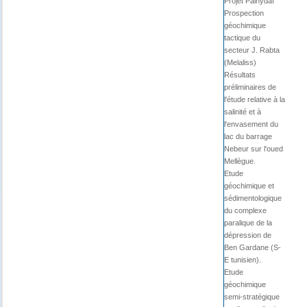
Projet Palhydaf
Prospection
géochimique
tactique du
secteur J. Rabta
(Melaliss)
Résultats
préliminaires de
l'étude relative à la
salinité et à
l'envasement du
lac du barrage
Nebeur sur l'oued
Mellègue.
Etude
géochimique et
sédimentologique
du complexe
paralique de la
dépression de
Ben Gardane (S-
E tunisien).
Etude
géochimique
semi-stratégique