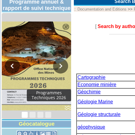
Programme annuel &
Search B
rapport de suivi technique
::
Documentation and Editions
>>
[
Search by autho
Cartographie
Economie minière
Géochimie
Rapport d'activités
2024
Géologie Marine
Géologie structurale
Géocatalogue
géophysique