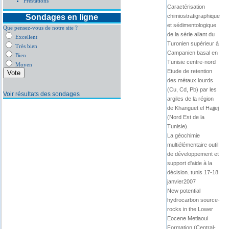
Prestations
Caractérisation
Sondages en ligne
chimiostratigraphique
et sédimentologique
Que pensez-vous de notre site ?
de la série allant du
Excellent
Turonien supérieur à
Très bien
Campanien basal en
Bien
Tunisie centre-nord
Moyen
Etude de retention
des métaux lourds
(Cu, Cd, Pb) par les
Voir résultats des sondages
argiles de la région
de Khanguet el Hajjej
(Nord Est de la
Tunisie).
La géochimie
multiélémentaire outil
de développement et
support d'aide à la
décision. tunis 17-18
janvier2007
New potential
hydrocarbon source-
rocks in the Lower
Eocene Metlaoui
Formation (Central-