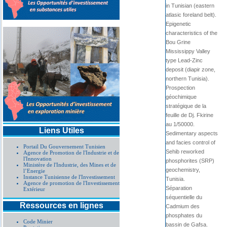
in Tunisian (eastern
atlasic foreland belt).
Epigenetic
characteristics of the
Bou Grine
Mississippy Valley
type Lead-Zinc
deposit (diapir zone,
northern Tunisia).
Prospection
géochimique
stratégique de la
feuille de Dj. Fkirine
au 1/50000.
Liens Utiles
Sedimentary aspects
and facies control of
Portail Du Gouvernement Tunisien
Sehib reworked
Agence de Promotion de l'Industrie et de
l'Innovation
phosphorites (SRP)
Ministère de l'Industrie, des Mines et de
geochemistry,
l’Energie
Instance Tunisienne de l'Investissement
Tunisia.
Agence de promotion de l'Investissement
Séparation
Extérieur
séquentielle du
Ressources en lignes
Cadmium des
phosphates du
Code Minier
bassin de Gafsa.