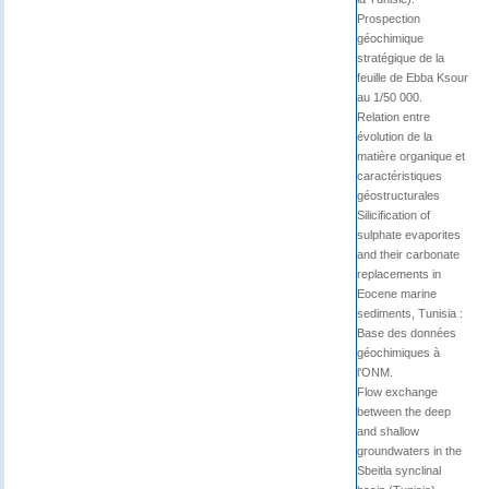
Prospection
géochimique
stratégique de la
feuille de Ebba Ksour
au 1/50 000.
Relation entre
évolution de la
matière organique et
caractéristiques
géostructurales
Silicification of
sulphate evaporites
and their carbonate
replacements in
Eocene marine
sediments, Tunisia :
Base des données
géochimiques à
l'ONM.
Flow exchange
between the deep
and shallow
groundwaters in the
Sbeitla synclinal