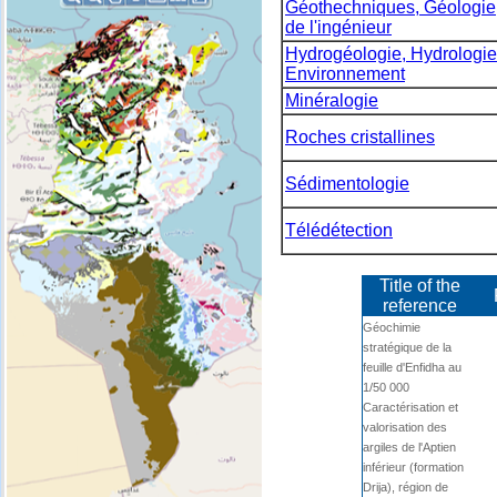
Géothechniques, Géologie
de l'ingénieur
Hydrogéologie, Hydrologie
Environnement
Minéralogie
Roches cristallines
Sédimentologie
Télédétection
Title of the
reference
Géochimie
stratégique de la
feuille d'Enfidha au
1/50 000
Caractérisation et
valorisation des
argiles de l'Aptien
inférieur (formation
Drija), région de