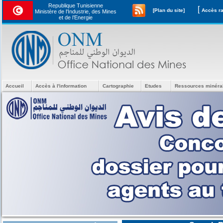
Republique Tunisienne
[
[Plan du site]
Ministère de l'Industrie, des Mines
et de l’Energie
Accueil
Accès à l'information
Cartographie
Etudes
Ressources minéra