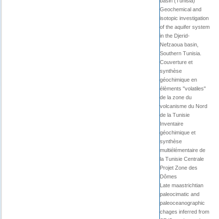
basin (Tunisia)
Geochemical and
isotopic investigation
of the aquifer system
in the Djerid-
Nefzaoua basin,
Southern Tunisia.
Couverture et
synthèse
géochimique en
élèments "volatiles"
de la zone du
volcanisme du Nord
de la Tunisie
Inventaire
géochimique et
synthèse
multiélémentaire de
la Tunisie Centrale
Projet Zone des
Dômes
Late maastrichtian
paleocimatic and
paleoceanographic
chages inferred from