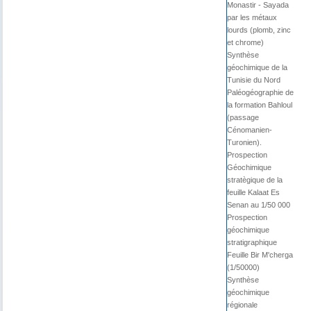
Monastir - Sayada
par les métaux
lourds (plomb, zinc
et chrome)
Synthèse
géochimique de la
Tunisie du Nord
Paléogéographie de
la formation Bahloul
(passage
Cénomanien-
Turonien).
Prospection
Géochimique
stratègique de la
feuille Kalaat Es
Senan au 1/50 000
Prospection
géochimique
stratigraphique
Feuille Bir M'cherga
(1/50000)
Synthèse
géochimique
régionale