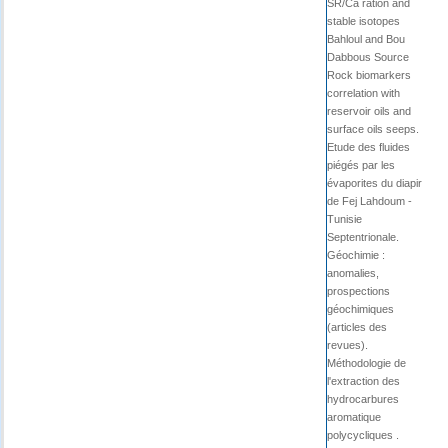
SR/Ca ration and
stable isotopes
Bahloul and Bou
Dabbous Source
Rock biomarkers
correlation with
reservoir oils and
surface oils seeps.
Etude des fluides
piégés par les
évaporites du diapir
de Fej Lahdoum -
Tunisie
Septentrionale.
Géochimie :
anomalies,
prospections
géochimiques
(articles des
revues).
Méthodologie de
l'extraction des
hydrocarbures
aromatique
polycycliques .