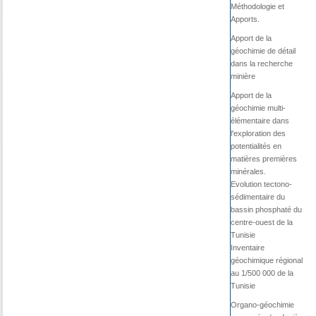
Méthodologie et
Apports.
Apport de la
géochimie de détail
dans la recherche
minière
Apport de la
géochimie multi-
élémentaire dans
l'exploration des
potentialités en
matières premières
minérales.
Evolution tectono-
sédimentaire du
bassin phosphaté du
centre-ouest de la
Tunisie
Inventaire
géochimique régional
au 1/500 000 de la
Tunisie
Organo-géochimie