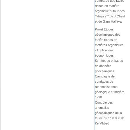
comparée des faciès
riches en matière
organique autour des
""diapirs"" de J.Cheid
et de Garn Halfaya
Projet Etudes
géochimiques des
faciès riches en
matières organiques
- Implications
économiques.
Synthèses et bases
de données
géochimiques.
Campagne de
sondages de
reconnaissance
géologique et minière
1998
Contrôle des
anomalies
géochimiques de la
feuille au 1/50.000 de
Kef Abbed