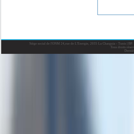
Siège social de l'ONM 24,rue de L'Energie, 2035 La Charguia - Tunis
|
BP: 
Tous droits rése
Derniè