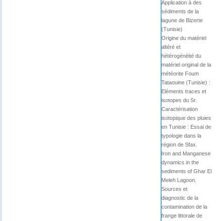
Application à des
sédiments de la
lagune de Bizerte
(Tunisie)
Origine du matériel
altéré et
hétérogénéité du
matériel original de la
météorite Foum
Tataouine (Tunisie) :
Eléments traces et
isotopes du Sr.
Caractérisation
isotopique des pluies
en Tunisie : Essai de
typologie dans la
région de Sfax.
Iron and Manganese
dynamics in the
sediments of Ghar El
Meleh Lagoon.
Sources et
diagnostic de la
contamination de la
frange littorale de