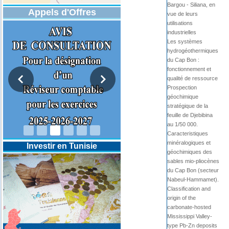
Bargou - Siliana, en
Appels d'Offres
vue de leurs
utilisations
industrielles
Les systèmes
hydrogéothermiques
du Cap Bon :
fonctionnement et
qualité de ressource
Prospection
géochimique
stratégique de la
DESIGNATION D’UN REVISEUR
COMPTABLE POUR LES
feuille de Djebibina
EXERCICES 2025-2026-2027
au 1/50 000.
Caracteristiques
minéralogiques et
Investir en Tunisie
géochimiques des
sables mio-pliocènes
du Cap Bon (secteur
Nabeul-Hammamet).
Classification and
origin of the
carbonate-hosted
Mississippi Valley-
type Pb-Zn deposits