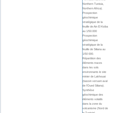
Northern Tunisia,
Northern Africa).
Prospection
géochimique
stratégique de la
feuille de Ain El Ksiba
au 1/50.000
Prospection
géochimique
stratégique de la
feuille de Siliana au
1/50 000.
Répartition des
éléments traces
dans les sols
environnants le site
minier de Lakhouat
(bassin versant aval
de l'Oued Siliana).
Synthèse
géochimique des
éléments volatils
dans la zone du
volcanisme (Nord de
la Tunisie).