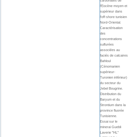
carbonatés de
l'Eocène moyen et
supérieur dans
l'off-shore tunisien
Nord-Oriental.
Caractérisation
des
concentrations
sulfurées
associées au
faciés de calcaires
Bahloul
(Cénomanien
supérieur-
Turonien inférieur)
du secteur du
Jebel Bougrine.
Distribution du
Baryum et du
Strontium dans la
province fluorée
Tunisienne.
Essai sur le
minerai Guebli
Laverie "HL"