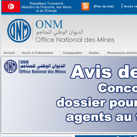
Republique Tunisienne
[
[Plan du site]
Ministère de l'Industrie, des Mines
et de l’Energie
Accueil
Accès à l'information
Cartographie
Etudes
Ressources minéra