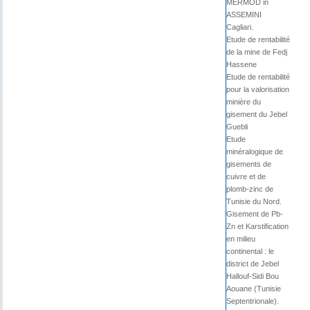
MERMOD in
ASSEMINI
Cagliari.
Etude de rentabilité
de la mine de Fedj
Hassene
Etude de rentabilité
pour la valorisation
minière du
gisement du Jebel
Guebli
Etude
minéralogique de
gisements de
cuivre et de
plomb-zinc de
Tunisie du Nord.
Gisement de Pb-
Zn et Karstification
en milieu
continental : le
district de Jebel
Hallouf-Sidi Bou
Aouane (Tunisie
Septentrionale).