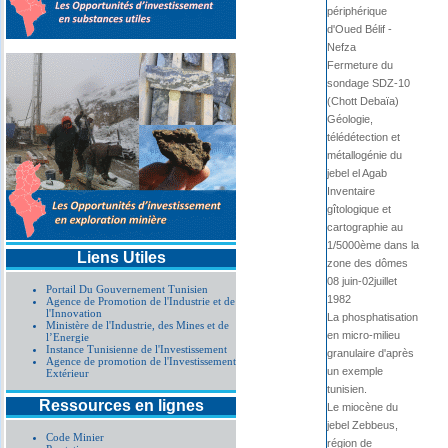
périphérique
d'Oued Bélif -
Nefza
Fermeture du
sondage SDZ-10
(Chott Debaïa)
Géologie,
télédétection et
métallogénie du
jebel el Agab
Inventaire
gîtologique et
cartographie au
1/5000ème dans la
Liens Utiles
zone des dômes
08 juin-02juillet
Portail Du Gouvernement Tunisien
1982
Agence de Promotion de l'Industrie et de
l'Innovation
La phosphatisation
Ministère de l'Industrie, des Mines et de
en micro-milieu
l’Energie
Instance Tunisienne de l'Investissement
granulaire d'après
Agence de promotion de l'Investissement
un exemple
Extérieur
tunisien.
Ressources en lignes
Le miocène du
jebel Zebbeus,
Code Minier
région de