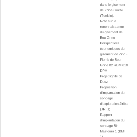
dans le gisement
de Zriba-Guebli
(Tunisie).
Note sur la
reconnaissance
du gisement de
Bou Grine
Perspectives
économiques du
gisement de Zinc -
Plomb de Bou
Grine 82 RDM 010
DPM
Projet lignite de
Douz
Proposition
d'implantation du
sondage
d'exploration Jiriba
(JRI.1)
Rapport
d'implantation du
sondage Bir
Mastoura 1 (BMT
1).