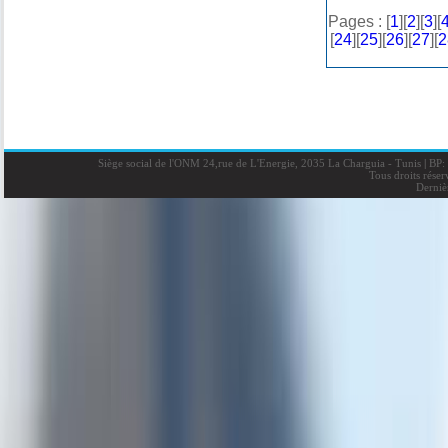
Pages : [
1
][
2
][
3
][
[
24
][
25
][
26
][
27
][
2
Siège social de l'ONM 24,rue de L'Energie, 2035 La Charguia - Tunis
|
BP: 
Tous droits rése
Derniè