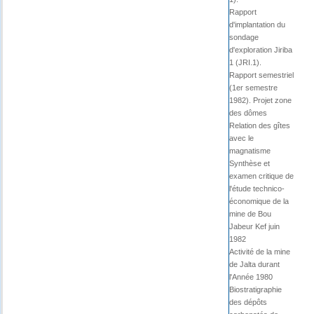
Rapport
d'implantation du
sondage
d'exploration Jiriba
1 (JRI.1).
Rapport semestriel
(1er semestre
1982). Projet zone
des dômes
Relation des gîtes
avec le
magnatisme
Synthèse et
examen critique de
l'étude technico-
économique de la
mine de Bou
Jabeur Kef juin
1982
Activité de la mine
de Jalta durant
l'Année 1980
Biostratigraphie
des dépôts