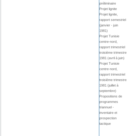
préliminaire
Projet lignite
Projet lignite,
rapport semestriel
(janvier - juin
1981)
Projet Tunisie
centre-nord,
rapport trimestriel
troisième trimestre
1981 (avril à juin)
Projet Tunisie
centre-nord,
rapport trimestriel
troisième trimestre
1981 (juillet à
septembre)
Propositions de
programmes
triannuel -
inventaire et
prospection
tactique