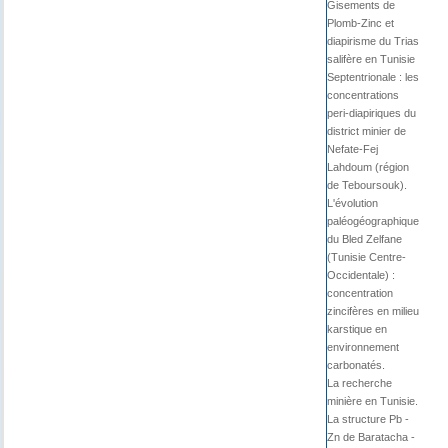
Gisements de
Plomb-Zinc et
diapirisme du Trias
salifère en Tunisie
Septentrionale : les
concentrations
peri-diapiriques du
district minier de
Nefate-Fej
Lahdoum (région
de Teboursouk).
L'évolution
paléogéographique
du Bled Zelfane
(Tunisie Centre-
Occidentale) :
concentration
zincifères en milieu
karstique en
environnement
carbonatés.
La recherche
minière en Tunisie.
La structure Pb -
Zn de Baratacha -