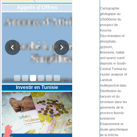
Appels d'Offres
Cartographie
géologique au
1/5000ème du
prospect de
Koucha
Discrimination of
phosphate,
gypsum,
limestone, halide
and quartz-sand
deposits in South-
DESIGNATION D’UN REVISEUR
COMPTABLE POUR LES
Central Tunisia by
EXERCICES 2025-2026-2027
cluster analysis of
Landsat
multispectral data.
Investir en Tunisie
Distribution du
baryum et du
strontium dans les
gisements de la
province fluorée
tunisienne
Emanometrie et
étude géochimique
de la brêche