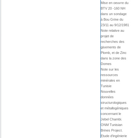
Mise en oeuvre du
BTV 20 -160 NH
dans un sondage
à Bou Grine du
23/11 au 9/12/1981
Note relative au
projet de
recherches des
gisements de
Plomb, et de Zinc
dans la zone des
Domes
Note sur les
ressources
minérales en
Tunisie
Nouvelles
données
structurologiques
et métallogéniques
concernant le
Jebel Chambi.
ONM Tunisian
Brines Project.
Etude d'ingénierie