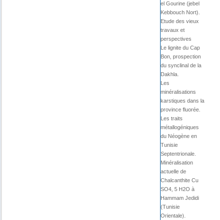
el Gourine (jebel
Kebbouch Nort).
Etude des vieux
travaux et
perspectives
Le lignite du Cap
Bon, prospection
du synclinal de la
Dakhla.
Les
minéralisations
karstiques dans la
province fluorée.
Les traits
métallogéniques
du Néogène en
Tunisie
Septentrionale.
Minéralisation
actuelle de
Chalcanthite Cu
SO4, 5 H2O à
Hammam Jedidi
(Tunisie
Orientale).