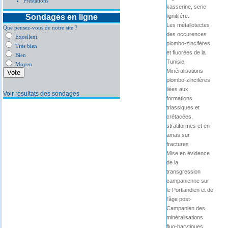
Prestations
kasserine, serie
Sondages en ligne
lignitifére.
Les métallotectes
Que pensez-vous de notre site ?
des occurences
Excellent
plombo-zincifères
Très bien
et fluorées de la
Bien
Tunisie.
Moyen
Minéralisations
plombo-zincifères
liées aux
Voir résultats des sondages
formations
triassiques et
crétacées,
stratiformes et en
amas sur
fractures
Mise en évidence
de la
transgression
campanienne sur
le Portlandien et de
l'âge post-
Campanien des
minéralisations
fluo-barytiques