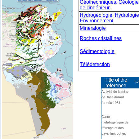
Géothechniques, Géologie
de l'ingénieur
Hydrogéologie, Hydrologie
Environnement
Minéralogie
Roches cristallines
Sédimentologie
Télédétection
Title of the
P
reference
Activité de la mine
de Jalta durant
l'année 1981
Carte
métallogénique de
l'Europe et des
pays limitrophes