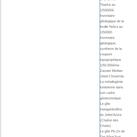
Tbarka au
1/50000è.
Inventaire
gîtologique de la
feuille Nefza au
1/50000.
Inventaire
gitologique,
synthese de la
coupure
topographique
1/50.000ème
Zaouiet Median
Jebel Chouichia.
La métallogénie
tunisienne dans
son cadre
géotectonique.
Le gîte
manganésifère
du Jebel Aziza
(Chaîne des
Chotts)
Le gîte Pb-Zn de
Dar N'hal Sud