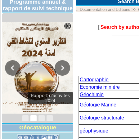
Programme annuel &
Search B
rapport de suivi technique
::
Documentation and Editions
>>
[
Search by autho
Cartographie
Economie minière
Géochimie
Rapport d'activités
2024
Géologie Marine
Géologie structurale
Géocatalogue
géophysique