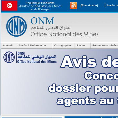
Republique Tunisienne
[
[Plan du site]
Ministère de l'Industrie, des Mines
et de l’Energie
Accueil
Accès à l'information
Cartographie
Etudes
Ressources minéra