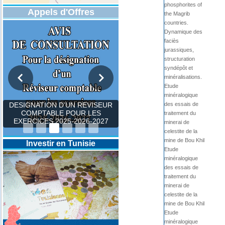
phosphorites of
Appels d'Offres
the Magrib
countries.
Dynamique des
faciès
jurassiques,
structuration
syndépôt et
minéralisations.
Etude
minéralogique
des essais de
DESIGNATION D’UN REVISEUR
COMPTABLE POUR LES
traitement du
EXERCICES 2025-2026-2027
minerai de
celestite de la
mine de Bou Khil
Investir en Tunisie
Etude
minéralogique
des essais de
traitement du
minerai de
celestite de la
mine de Bou Khil
Etude
minéralogique