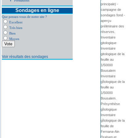
Prestations
principale) -
Sondages en ligne
campagne de
sondages fond -
Que pensez-vous de notre site ?
aperçu
Excellent
préliminaire des
Très bien
réserves.
Bien
Inventaire
Moyen
gitologique
Inventaire
gitologique de la
Voir résultats des sondages
feuille au
1/50000
Bousalem
Inventaire
gîtologique de la
feuille au
1/50000
Bousalem.
Présynthèse
gîtologique
Inventaire
gîtologique de la
feuille de
Fernana-Ain
Draham et