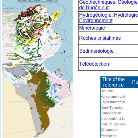
Géothechniques, Géologie
de l'ingénieur
Hydrogéologie, Hydrologie
Environnement
Minéralogie
Roches cristallines
Sédimentologie
Télédétection
Title of the
Pu
reference
Blei-Zink-
Vorkommen und
Lagerstaetten in
Nord-Tunesien.
Campagne de
prospection à la
mine de Djerissa
Cretaceous-
Paleogene