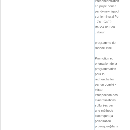
Préconcentration
en pulpe dence
par dynawhirpool
sur le minerai Pb
- Zn - CaF2 -
BaSo4 de Bou
Jabeur
programme de
l'annee 1991
Promotion et
orientation de la
programmation
pour la
recherche fer
par un comité -
mixte
Prospection des
minéralisations
sulfurées par
une méthode
électrique (la
polarisation
provoquée)dans