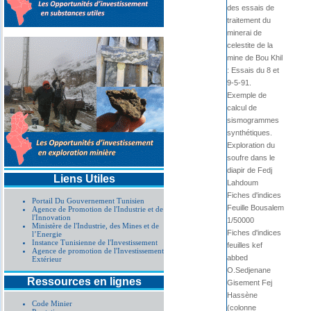
des essais de
traitement du
minerai de
celestite de la
mine de Bou Khil
: Essais du 8 et
9-5-91.
Exemple de
calcul de
sismogrammes
synthétiques.
Exploration du
soufre dans le
diapir de Fedj
Liens Utiles
Lahdoum
Fiches d'indices
Portail Du Gouvernement Tunisien
Feuille Bousalem
Agence de Promotion de l'Industrie et de
l'Innovation
1/50000
Ministère de l'Industrie, des Mines et de
Fiches d'indices
l’Energie
Instance Tunisienne de l'Investissement
feuilles kef
Agence de promotion de l'Investissement
abbed
Extérieur
O.Sedjenane
Ressources en lignes
Gisement Fej
Hassène
Code Minier
(colonne