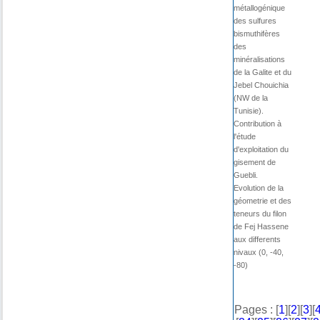
métallogénique
des sulfures
bismuthifères
des
minéralisations
de la Galite et du
Jebel Chouichia
(NW de la
Tunisie).
Contribution à
l'étude
d'exploitation du
gisement de
Guebli.
Evolution de la
géometrie et des
teneurs du filon
de Fej Hassene
aux differents
nivaux (0, -40,
-80)
Pages : [
1
][
2
][
3
][