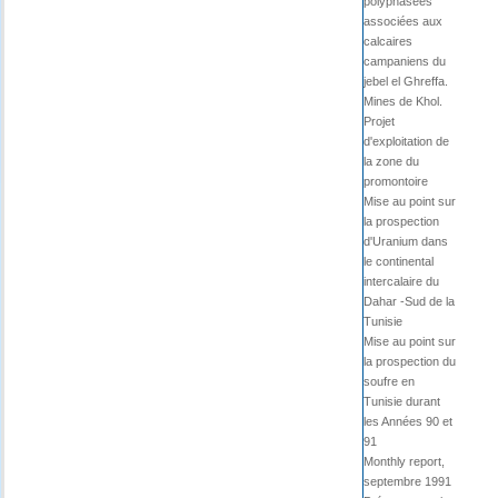
polyphasées
associées aux
calcaires
campaniens du
jebel el Ghreffa.
Mines de Khol.
Projet
d'exploitation de
la zone du
promontoire
Mise au point sur
la prospection
d'Uranium dans
le continental
intercalaire du
Dahar -Sud de la
Tunisie
Mise au point sur
la prospection du
soufre en
Tunisie durant
les Années 90 et
91
Monthly report,
septembre 1991