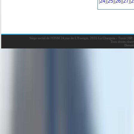
[
24
][
25
][
26
][
27
][
2
Siège social de l'ONM 24,rue de L'Energie, 2035 La Charguia - Tunis
|
BP: 
Tous droits rése
Derniè