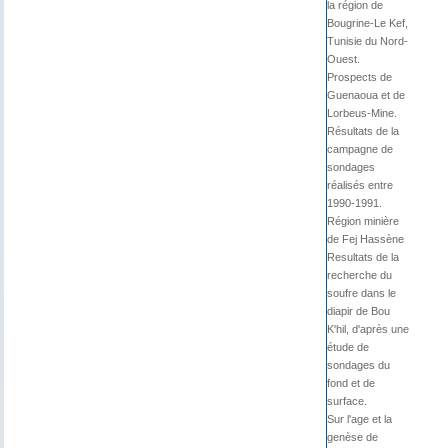
la région de
Bougrine-Le Kef,
Tunisie du Nord-
Ouest.
Prospects de
Guenaoua et de
Lorbeus-Mine.
Résultats de la
campagne de
sondages
réalisés entre
1990-1991.
Région minière
de Fej Hassène
Resultats de la
recherche du
soufre dans le
diapir de Bou
K'hil, d'après une
étude de
sondages du
fond et de
surface.
Sur l'age et la
genèse de