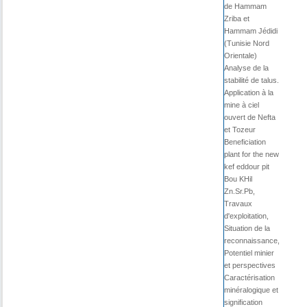
de Hammam
Zriba et
Hammam Jédidi
(Tunisie Nord
Orientale)
Analyse de la
stabilité de talus.
Application à la
mine à ciel
ouvert de Nefta
et Tozeur
Beneficiation
plant for the new
kef eddour pit
Bou KHil
Zn.Sr.Pb,
Travaux
d'exploitation,
Situation de la
reconnaissance,
Potentiel minier
et perspectives
Caractérisation
minéralogique et
signification