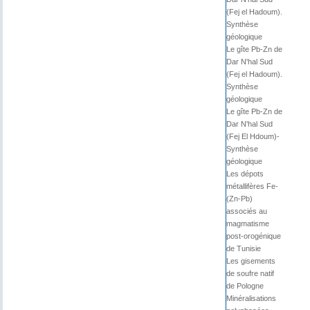
(Fej el Hadoum).
Synthèse
géologique
Le gîte Pb-Zn de
Dar N'hal Sud
(Fej el Hadoum).
Synthèse
géologique
Le gîte Pb-Zn de
Dar N'hal Sud
(Fej El Hdoum)-
Synthèse
géologique
Les dépots
métallifères Fe-
(Zn-Pb)
associés au
magmatisme
post-orogénique
de Tunisie
Les gisements
de soufre natif
de Pologne
Minéralisations