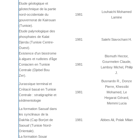
Etude géologique et
géotechnique de la partie
Louhaichi Mohamed
nord-occidentale du
1981
Lamine
gouvernorat de Kairouan
(Tunisie).
Etude palynologique des
phosphates de Kalat
1981
Salehi Siavochani H.
Djerda (Tunisie Centre-
Ouest).
Existence d'un biostrome
Bismuth Hector,
à algues et rudistes d'âge
Gourmelen Claude,
Coniacien en Tunisie
1981
Lamboy Michel, Philip
Centrale (Djebel Bou
J.
Zer).
Busnardo R., Donze
Jurassique terminal et
Pierre, Khessibi
Crétacé basal en Tunisie
1981
Mohamed, Le
Centrale : stratigraphie et
Hegarat Gérard,
sédimentologie
Memmi Lucia
La formation Saouaf dans
les synclinaux de la
Dakhla (Cap Bon)et de
1981
Abbes Ali, Polak Milan
Saouaf (Tunisie Nord-
Orientale).
La formation Souar