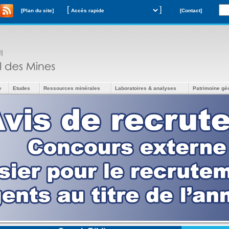
[
]
[Plan du site]
[Contact]
e
Etudes
Ressources minérales
Laboratoires & analyses
Patrimoine gé