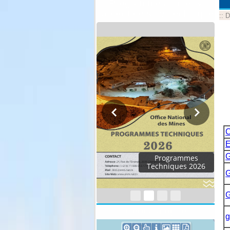
Programme annuel &
rapport de suivi technique
::
D
C
E
G
Rapport d'activités
2024
G
G
Géocatalogue
g