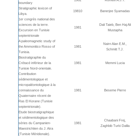
1982
Romein A.J.T.
boundary
Stratigraphic lexicon of
19810
Banerjee Syamadas
Libya.
1er congrès national des
sciences de la terre.
Dali Taieb, Ben Haj Ali
1981
Excursion en Tunisie
Mustapha
septentrionale
A paleomagnetic study of
Nairn Alan E.M.,
the Ammonitico Rosso of
1981
Schmitt T.J.
Tunisia.
Biostratigraphie du
Crétacé inférieur de la
1981
Memmi Lucia
Tunisie Nord-orientale.
Contribution
sédimentologique et
micropaléontologique à la
connaissance du
1981
Beseme Pierre
Quaternaire récent de
Ras El Korane (Tunisie
septentrionale).
Etude biostratigraphique
et sédimentologique des
Chaabani Frej,
séries du Campanien-
1981
Zaghbib Turki Dalila
Maestrichtien du J. Atra
(Tunisie Méridionale).