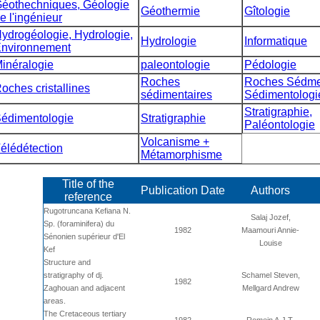
éothechniques, Géologie
Géothermie
Gîtologie
e l'ingénieur
ydrogéologie, Hydrologie,
Hydrologie
Informatique
nvironnement
inéralogie
paleontologie
Pédologie
Roches
Roches Sédmen
oches cristallines
sédimentaires
Sédimentologi
Stratigraphie,
édimentologie
Stratigraphie
Paléontologie
Volcanisme +
élédétection
Métamorphisme
Title of the
Publication Date
Authors
reference
Rugotruncana Kefiana N.
Salaj Jozef,
Sp. (foraminifera) du
1982
Maamouri Annie-
Sénonien supérieur d'El
Louise
Kef
Structure and
stratigraphy of dj.
Schamel Steven,
1982
Zaghouan and adjacent
Mellgard Andrew
areas.
The Cretaceous tertiary