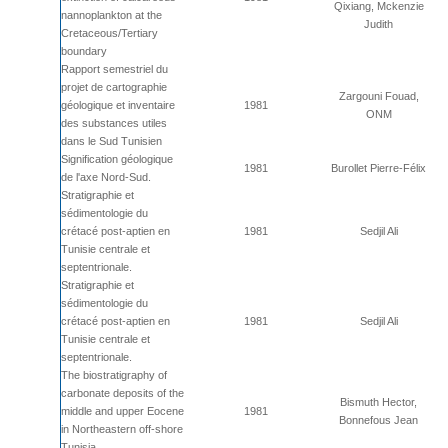
Qixiang, Mckenzie
nannoplankton at the
Judith
Cretaceous/Tertiary
boundary
Rapport semestriel du
projet de cartographie
Zargouni Fouad,
géologique et inventaire
1981
ONM
des substances utiles
dans le Sud Tunisien
Signification géologique
1981
Burollet Pierre-Félix
de l'axe Nord-Sud.
Stratigraphie et
sédimentologie du
crétacé post-aptien en
1981
Sedjil Ali
Tunisie centrale et
septentrionale.
Stratigraphie et
sédimentologie du
crétacé post-aptien en
1981
Sedjil Ali
Tunisie centrale et
septentrionale.
The biostratigraphy of
carbonate deposits of the
Bismuth Hector,
middle and upper Eocene
1981
Bonnefous Jean
in Northeastern off-shore
Tunisia.