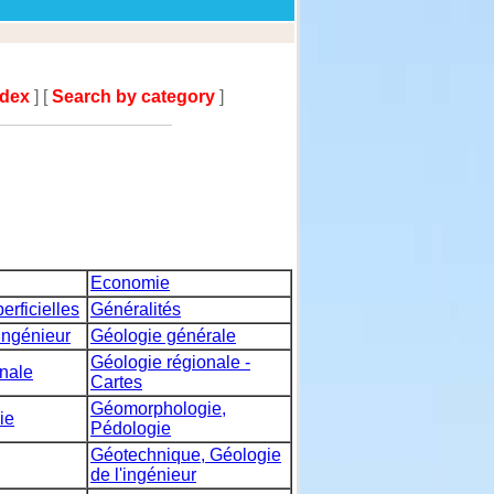
ndex
] [
Search by category
]
Economie
erficielles
Généralités
ingénieur
Géologie générale
Géologie régionale -
nale
Cartes
Géomorphologie,
ie
Pédologie
Géotechnique, Géologie
de l'ingénieur