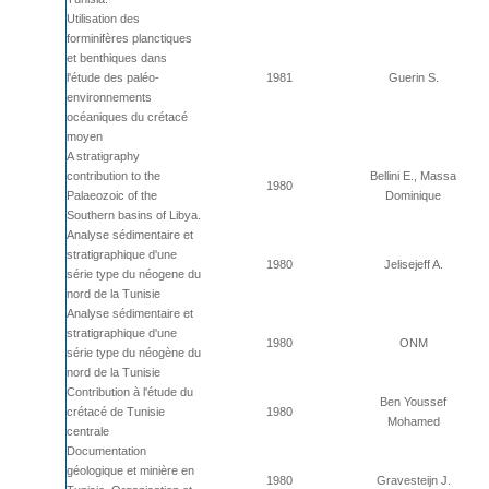
Utilisation des
forminifères planctiques
et benthiques dans
l'étude des paléo-
1981
Guerin S.
environnements
océaniques du crétacé
moyen
A stratigraphy
contribution to the
Bellini E., Massa
1980
Palaeozoic of the
Dominique
Southern basins of Libya.
Analyse sédimentaire et
stratigraphique d'une
1980
Jelisejeff A.
série type du néogene du
nord de la Tunisie
Analyse sédimentaire et
stratigraphique d'une
1980
ONM
série type du néogène du
nord de la Tunisie
Contribution à l'étude du
Ben Youssef
crétacé de Tunisie
1980
Mohamed
centrale
Documentation
géologique et minière en
1980
Gravesteijn J.