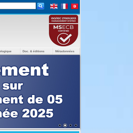
ologique
Doc. & éditions
Métadonnées