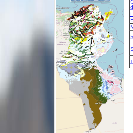
G
d
H
E
M
R
S
T