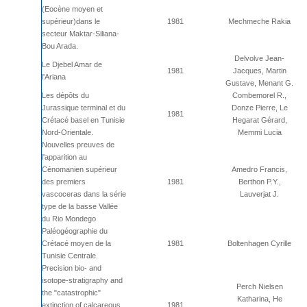
(Eocène moyen et
supérieur)dans le
1981
Mechmeche Rakia
secteur Maktar-Siliana-
Bou Arada.
Delvolve Jean-
Le Djebel Amar de
1981
Jacques, Martin
l'Ariana
Gustave, Menant G.
Les dépôts du
Combemorel R.,
Jurassique terminal et du
Donze Pierre, Le
1981
Crétacé basel en Tunisie
Hegarat Gérard,
Nord-Orientale.
Memmi Lucia
Nouvelles preuves de
l'apparition au
Cénomanien supérieur
Amedro Francis,
des premiers
1981
Berthon P.Y.,
vascoceras dans la série
Lauverjat J.
type de la basse Vallée
du Rio Mondego
Paléogéographie du
Crétacé moyen de la
1981
Boltenhagen Cyrille
Tunisie Centrale.
Precision bio- and
isotope-stratigraphy and
Perch Nielsen
the "catastrophic"
Katharina, He
extinction of calcareous
1981