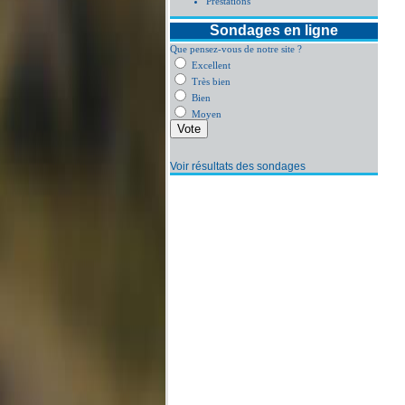
Prestations
Sondages en ligne
Que pensez-vous de notre site ?
Excellent
Très bien
Bien
Moyen
Voir résultats des sondages