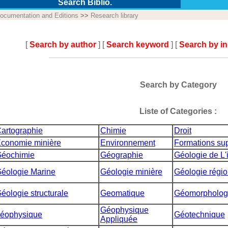
Search Biblio.
ocumentation and Editions
>>
Research library
[
Search by author
] [
Search keyword
] [
Search by i
Search by Category
Liste of Categories :
artographie
Chimie
Droit
conomie minière
Environnement
Formations sup
éochimie
Géographie
Géologie de L'
éologie Marine
Géologie minière
Géologie régio
éologie structurale
Geomatique
Géomorpholog
Géophysique
éophysique
Géotechnique
Appliquée