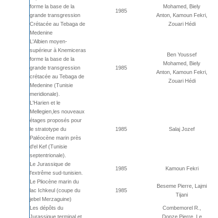
forme la base de la
Mohamed, Biely
1985
grande transgression
Anton, Kamoun Fekri,
Crétacée au Tebaga de
Zouari Hédi
Medenine
L'Albien moyen-
supérieur à Knemiceras
Ben Youssef
forme la base de la
Mohamed, Biely
grande transgression
1985
Anton, Kamoun Fekri,
crétacée au Tebaga de
Zouari Hédi
Medenine (Tunisie
meridionale).
L'Harien et le
Mellegien,les nouveaux
étages proposés pour
le stratotype du
1985
Salaj Jozef
Paléocène marin près
d'el Kef (Tunisie
septentrionale).
Le Jurassique de
1985
Kamoun Fekri
l'extrême sud-tunisien.
Le Pliocène marin du
Beseme Pierre, Lajmi
lac Ichkeul (coupe du
1985
Tijani
jebel Merzaguine)
Les dépôts du
Combemorel R.,
Jurassique terminal et
Donze Pierre, Le