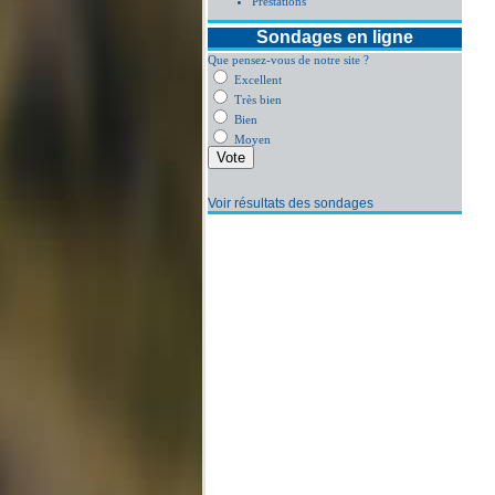
Prestations
Sondages en ligne
Que pensez-vous de notre site ?
Excellent
Très bien
Bien
Moyen
Voir résultats des sondages