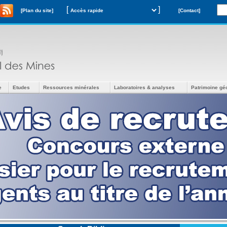
[
]
[Plan du site]
[Contact]
e
Etudes
Ressources minérales
Laboratoires & analyses
Patrimoine gé