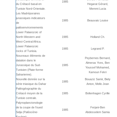
1985
du Crétacé basal en
Hegarat Gérard,
Tunisie Nord-Orientale.
Memmi Lucia
Les Madréporaires
jurassiques indicateurs
1985
Beauvais Louise
de
paléoenvironnements
Lower Palaeozoic of
North-Western and
1985
Holland Ch.
West-Central Africa.
Lower Palaeozoic
1985
Legrand P.
rocks of Tunisia.
Nouveaux éléments de
Peybernes Bernard,
datation dans le
Almeras Yves, Ben
Jurassique du Sud-
1985
Youssef Mohamed,
Tunisien (Plate-forme
Kamoun Fekri
Saharienne).
Nouvelle donnée sur la
Bouaziz Samir, Biely
1985
série triasique du Dahar
Anton, Mello Jean
Paléogéographie du
Crétacé moyen de la
1985
Boltenhagen Cyrille
Tunisie centrale.
Palynoplanctonologie
de la coupe de l'oued
Ferjani-Ben
1985
Selja (Paléocène-
Abdesselem Samia
Eocène).