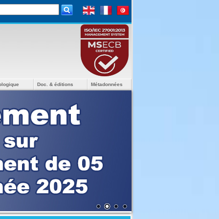
ologique
Doc. & éditions
Métadonnées