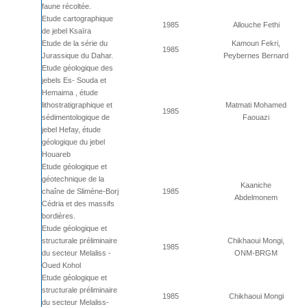
faune récoltée.
Etude cartographique
1985
Allouche Fethi
de jebel Ksaïra
Etude de la série du
Kamoun Fekri,
1985
Jurassique du Dahar.
Peybernes Bernard
Etude géologique des
jebels Es- Souda et
Hemaima , étude
lithostratigraphique et
Matmati Mohamed
1985
sédimentologique de
Faouazi
jebel Hefay, étude
géologique du jebel
Houareb
Etude géologique et
géotechnique de la
Kaaniche
chaîne de Slimène-Borj
1985
Abdelmonem
Cédria et des massifs
bordières.
Etude géologique et
structurale préliminaire
Chikhaoui Mongi,
1985
du secteur Melaliss -
ONM-BRGM
Oued Kohol
Etude géologique et
structurale préliminaire
1985
Chikhaoui Mongi
du secteur Melaliss-