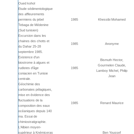
Oued kohol
Etude sédimentologique
des affleurements
permiens du jebel
1985
Khessibi Mohamed
Tebaga de Médenine
(Sud tunisien)
Excursion dans les
chaines des chotts et
1985
Anonyme
du Dahar 25-28
septembre 1985.
Existence d'un
Bismuth Hector,
biostrome à algues et
Gourmelen Claude,
rudistes d'âge
1985
Lamboy Michel, Philip
coniacien en Tunisie
Jean
centrale.
Géochimie des
carbonates pélagiques,
mise en évidence des
fluctuations de la
1985
Renard Maurice
composition des eaux
océaniques depuis 140
ma. Essai de
chimiostratigraphie.
L'Albien moyen-
supérieur à Knémiceras
Ben Youssef