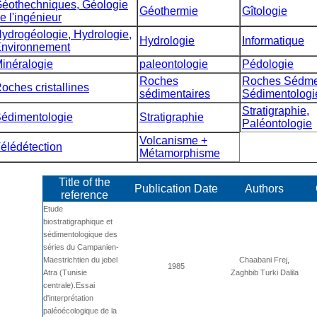
éothechniques, Géologie
Géothermie
Gîtologie
e l'ingénieur
ydrogéologie, Hydrologie,
Hydrologie
Informatique
nvironnement
inéralogie
paleontologie
Pédologie
Roches
Roches Sédmen
oches cristallines
sédimentaires
Sédimentologi
Stratigraphie,
édimentologie
Stratigraphie
Paléontologie
Volcanisme +
élédétection
Métamorphisme
Title of the
Publication Date
Authors
reference
Etude
biostratigraphique et
sédimentologique des
séries du Campanien-
Maestrichtien du jebel
Chaabani Frej,
1985
Atra (Tunisie
Zaghbib Turki Dalila
centrale).Essai
d'interprétation
paléoécologique de la