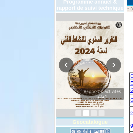
Programme annuel &
rapport de suivi technique
::
D
C
E
G
Rapport d'activités
2024
G
G
Géocatalogue
g