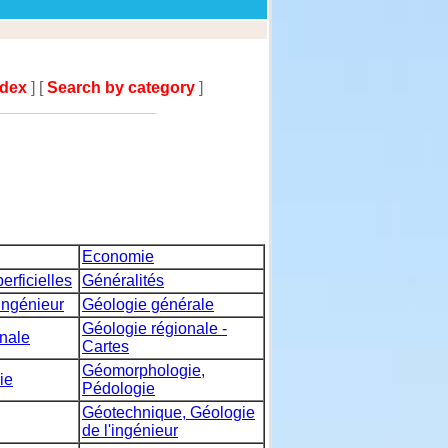
ndex
] [
Search by category
]
Economie
erficielles
Généralités
ingénieur
Géologie générale
Géologie régionale -
nale
Cartes
Géomorphologie,
ie
Pédologie
Géotechnique, Géologie
de l'ingénieur