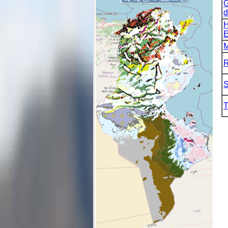
G
d
H
E
M
R
S
T