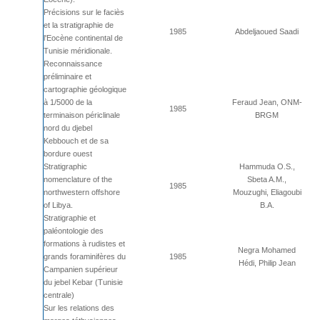
Précisions sur le faciès
et la stratigraphie de
1985
Abdeljaoued Saadi
l'Eocène continental de
Tunisie méridionale.
Reconnaissance
préliminaire et
cartographie géologique
à 1/5000 de la
Feraud Jean, ONM-
1985
terminaison périclinale
BRGM
nord du djebel
Kebbouch et de sa
bordure ouest
Stratigraphic
Hammuda O.S.,
nomenclature of the
Sbeta A.M.,
1985
northwestern offshore
Mouzughi, Eliagoubi
of Libya.
B.A.
Stratigraphie et
paléontologie des
formations à rudistes et
Negra Mohamed
grands foraminifères du
1985
Hédi, Philip Jean
Campanien supérieur
du jebel Kebar (Tunisie
centrale)
Sur les relations des