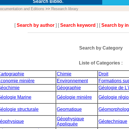
Search Biblio.
ocumentation and Editions
>>
Research library
[
Search by author
] [
Search keyword
] [
Search by i
Search by Category
Liste of Categories :
artographie
Chimie
Droit
conomie minière
Environnement
Formations sup
éochimie
Géographie
Géologie de L'
éologie Marine
Géologie minière
Géologie régio
éologie structurale
Geomatique
Géomorpholog
Géophysique
éophysique
Géotechnique
Appliquée