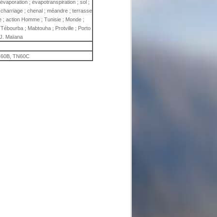
: évaporation ; évapotranspiration ; sol ;
n ; charriage ; chenal ; méandre ; terrasse
rue ; action Homme ; Tunisie ; Monde ;
 Tébourba ; Mabtouha ; Protville ; Porto
 J. Maïana
60B, TN60C