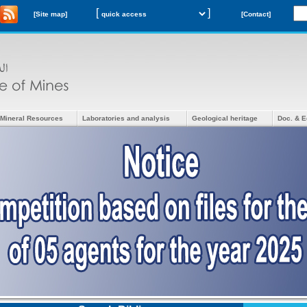
[
]
[Site map]
[Contact]
Mineral Resources
Laboratories and analysis
Geological heritage
Doc. & E