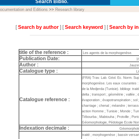
Search Biblio.
ocumentation and Editions
>>
Research library
[
Search by author
] [
Search keyword
] [
Search by i
title of the reference :
Les agents de la morphogenèse.
Publication Date:
1
Author :
Jauze
Catalogue type :
L
(FRA) Trav. Lab. Géol. Ec. Norm. Sup
morphogenèse. Les eaux courantes : 
de la Medjerda (Tunisie). bibliogr. tra
delta ; transport ; géométrie ; vallée ; d
Catalogue reference :
évaporation ; évapotranspiration ; sol ; 
charriage ; chenal ; méandre ; terrasse 
action Homme ; Tunisie ; Monde ; Tuni
Tébourba ; Mabtouha ; Protville ; Por
Géomorphologie, Pédologie Ecole No
Indexation decimale :
Géomorpholo
traité ; morphogenèse ; bassin versant 