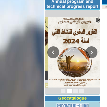
Annual program and
technical progress report
::
D
Activity Report 2024
Geocatalogue