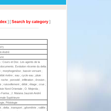
ndex
] [
Search by category
]
971
in André
ivre
.: Cours et Doc. Les agents de la
documents. Evolution récente du delta
ité ; morphogenèse ; bassin versant ;
ébit rivière ; eau ; cycle eau ; pluie :
roche ; porosité ; infiltration ; érosion ;
; ruissellement ; débit ; étiage ; crue ;
sie Nord Orientale ; O. Mejerda ;
to Farina ; J. Maïana Jauzein André
rmale Supérieure
gie, Pédologie
; delta ; transport ; géométrie ; vallée ;