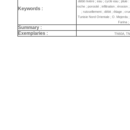
débit rivière ; eau ; cycle eau ; pluie 
roche ; porosité ; infiltration ; érosio
Keywords :
; ruissellement ; débit ; étiage ; c
Tunisie Nord Orientale ; O. Mejerda ;
Farina ;
Summary :
Exemplaries :
TN60A, TN