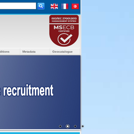
ditions
Metadata
Geocatalogue