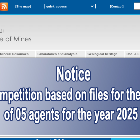
[
]
[Site map]
[Contact]
Mineral Resources
Laboratories and analysis
Geological heritage
Doc. & E