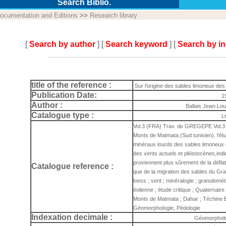
Search Biblio.
ocumentation and Editions
>>
Research library
[
Search by author
] [
Search keyword
] [
Search by i
title of the reference :
Sur l'origine des sables limoneux des
Publication Date:
1
Author :
Ballais Jean-Lou
Catalogue type :
L
Vol.3 (FRA) Trav. de GREGEPE Vol.3 S
Monts de Matmata (Sud tunisien). l'ét
minéraux lourds des sables limoneux 
des vents actuels et pléistocènes,indi
proviennent plus sûrement de la défla
Catalogue reference :
que de la migration des sables du Grand
loess ; vent ; minéralogie ; granulométri
éolienne ; étude critique ; Quaternaire 
Monts de Matmata ; Dahar ; Téchine B
Géomorphologie, Pédologie
Indexation decimale :
Géomorpholo