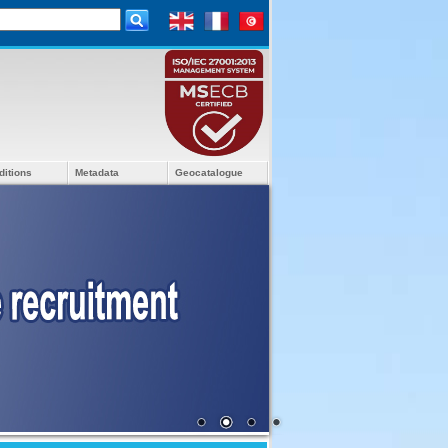
ditions
Metadata
Geocatalogue