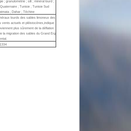
ie ; granulométrie ; silt ; minéral lourd ;
; Quaternaire ; Tunisie ; Tunisie Sud
atmata ; Dahar ; Téchine
minéraux lourds des sables limoneux des
 vents actuels et pléistocènes,indique
oviennent plus sûrement de la déflation
de la migration des sables du Grand Erg
ental.
1334