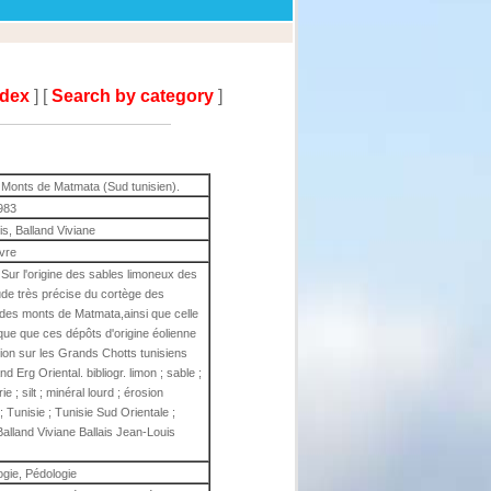
ndex
] [
Search by category
]
 Monts de Matmata (Sud tunisien).
983
is, Balland Viviane
ivre
ur l'origine des sables limoneux des
ude très précise du cortège des
des monts de Matmata,ainsi que celle
que que ces dépôts d'origine éolienne
tion sur les Grands Chotts tunisiens
 Erg Oriental. bibliogr. limon ; sable ;
e ; silt ; minéral lourd ; érosion
; Tunisie ; Tunisie Sud Orientale ;
alland Viviane Ballais Jean-Louis
gie, Pédologie