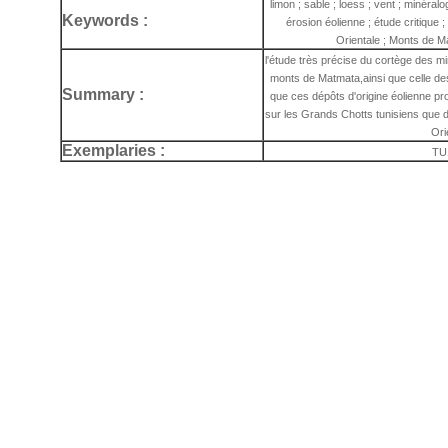
limon ; sable ; loess ; vent ; minéralog
Keywords :
érosion éolienne ; étude critique 
Orientale ; Monts de M
l'étude très précise du cortège des 
monts de Matmata,ainsi que celle des
Summary :
que ces dépôts d'origine éolienne pr
sur les Grands Chotts tunisiens que 
Ori
Exemplaries :
TU