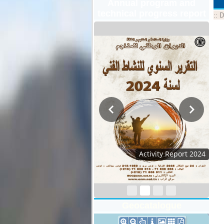
Annual program and
technical progress report
::
D
Activity Report 2024
Geocatalogue