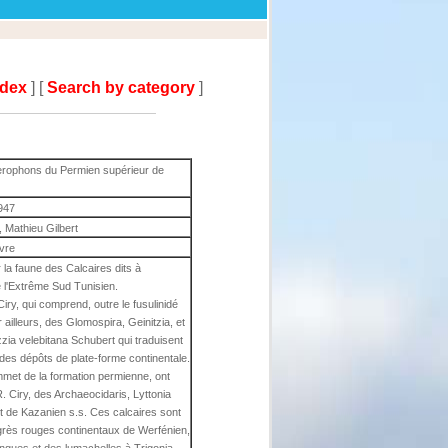
ndex
] [
Search by category
]
lerophons du Permien supérieur de
947
 Mathieu Gilbert
ivre
la faune des Calcaires dits à
 l'Extrême Sud Tunisien.
ry, qui comprend, outre le fusulinidé
 ailleurs, des Glomospira, Geinitzia, et
zzia velebitana Schubert qui traduisent
des dépôts de plate-forme continentale.
met de la formation permienne, ont
R. Ciry, des Archaeocidaris, Lyttonia
ait de Kazanien s.s. Ces calcaires sont
grès rouges continentaux de Werfénien,