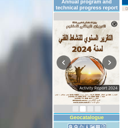
Annual program and
technical progress report
::
D
Activity Report 2024
Geocatalogue