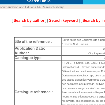
Search Biblio.
ocumentation and Editions
>>
Research library
[
Search by author
] [
Search keyword
] [
Search by i
Sur la faune des Calcaires dits à Bel
title of the reference :
l'Extrême Sud Tunisien.
Publication Date:
1
Author :
Ciry Raymond,
Catalogue type :
L
(FRA) C. R. Somm. Soc. Géol. Fr. Sur 
Bellerophons du Permien supérieur de
Déterminations de microfaune par R. Ci
Dunbarula mathieui nov. sp., décrit par
des algues siphonées verticillées : Mi
des sédiments peu profonds, du type 
Les calcaires zoogènes situés au som
Catalogue reference :
livré, outre la microfaune étudiée par 
nobilis, et des céphalopodes: il s'agir
recouverts, en concordance, par les 