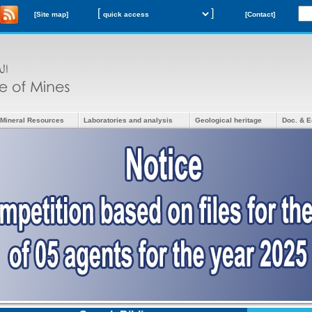
[
]
[Site map]
[Contact]
Mineral Resources
Laboratories and analysis
Geological heritage
Doc. & E