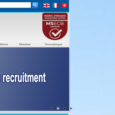
ditions
Metadata
Geocatalogue