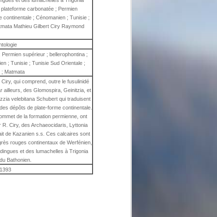
gues et des lumachelles à Trigonia
 ; plateforme carbonatée ; Permien
me continentale ; Cénomanien ; Tunisie ;
atmata Mathieu Gilbert Ciry Raymond
ntologie
; Permien supérieur ; bellerophontina ;
n ; Tunisie ; Tunisie Sud Orientale ;
 ; Matmata
Ciry, qui comprend, outre le fusulinidé
r ailleurs, des Glomospira, Geinitzia, et
izzia velebitana Schubert qui traduisent
des dépôts de plate-forme continentale.
ommet de la formation permienne, ont
r R. Ciry, des Archaeocidaris, Lyttonia
rait de Kazanien s.s. Ces calcaires sont
grès rouges continentaux de Werfénien,
ingues et des lumachelles à Trigonia
 du Bathonien.
1393