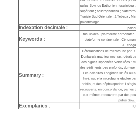
eux-mêmes recouverts par des poudin
pullus Sow. du Bathonien. fusulinidea
supérieur ; bellerophontina ; platefor
Tunisie Sud Orientale ; J.Tebaga ; M
paleontologie
Indexation decimale :
paleo
fusulinidea ; plateforme carbonatée 
Keywords :
plateforme continentale ; Cénomanie
J.Tebaga
Déterminations de microfaune par R. 
Dunbarula mathieui nov. sp., décrit pa
des algues siphonées verticillées : M
des sédiments peu profonds, du type 
Les calcaires zoogènes situés au s
Summary :
livré, outre la microfaune étudiée pa
nobilis, et des céphalopodes: il s'agi
recouverts, en concordance, par les 
eux-mêmes recouverts par des poud
pullus Sow.
Exemplaries :
TU