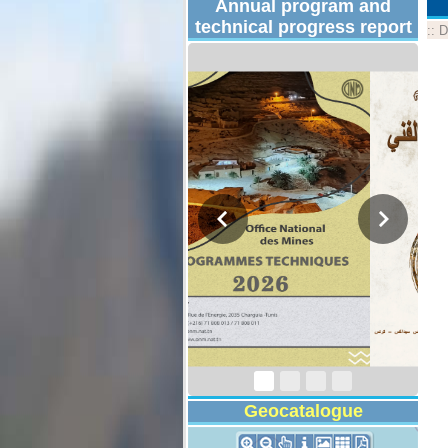
Annual program and
technical progress report
::
D
Technical Program
2026
Geocatalogue