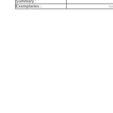
Summary :
Exemplaries :
TU