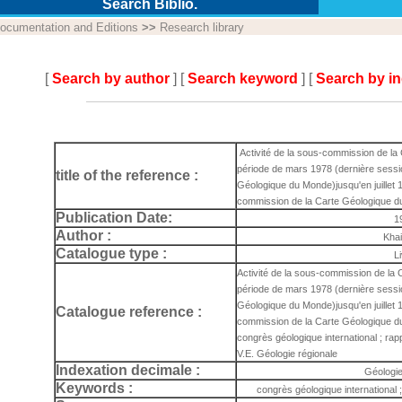
Search Biblio.
ocumentation and Editions
>>
Research library
[
Search by author
] [
Search keyword
] [
Search by i
Activité de la sous-commission de la
période de mars 1978 (dernière sessi
title of the reference :
Géologique du Monde)jusqu'en juillet 
commission de la Carte Géologique 
Publication Date:
1
Author :
Khai
Catalogue type :
L
Activité de la sous-commission de la 
période de mars 1978 (dernière sessi
Géologique du Monde)jusqu'en juillet 
Catalogue reference :
commission de la Carte Géologique 
congrès géologique international ; rap
V.E. Géologie régionale
Indexation decimale :
Géologie
Keywords :
congrès géologique international 