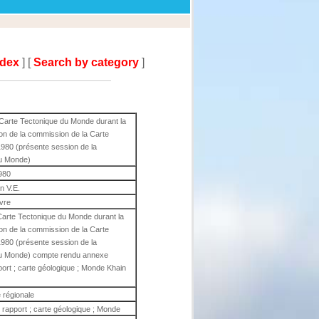
ndex
] [
Search by category
]
 Carte Tectonique du Monde durant la
on de la commission de la Carte
1980 (présente session de la
du Monde)
980
n V.E.
ivre
Carte Tectonique du Monde durant la
on de la commission de la Carte
1980 (présente session de la
du Monde) compte rendu annexe
port ; carte géologique ; Monde Khain
 régionale
; rapport ; carte géologique ; Monde