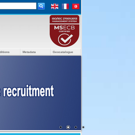
ditions
Metadata
Geocatalogue