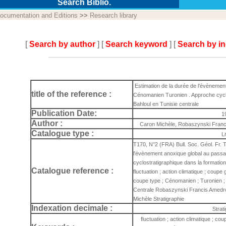
Search Biblio.
ocumentation and Editions
>>
Research library
[
Search by author
] [
Search keyword
] [
Search by i
Estimation de la durée de l'évènemen
title of the reference :
Cénomanien Turonien . Approche cyclo
Bahloul en Tunisie centrale
Publication Date:
1
Author :
Caron Michèle, Robaszynski Franc
Catalogue type :
L
T170, N°2 (FRA) Bull. Soc. Géol. Fr. 
l'évènement anoxique global au pass
cyclostratigraphique dans la formation 
Catalogue reference :
fluctuation ; action climatique ; coup
coupe type ; Cénomanien ; Turonien ; 
Centrale Robaszynski Francis Amedr
Michèle Stratigraphie
Indexation decimale :
Strat
fluctuation ; action climatique ; c