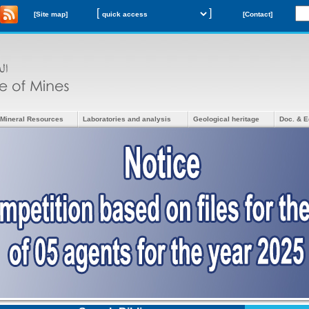
[
]
[Site map]
[Contact]
Mineral Resources
Laboratories and analysis
Geological heritage
Doc. & E