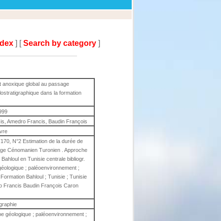
ndex
] [
Search by category
]
t anoxique global au passage
stratigraphique dans la formation
999
is, Amedro Francis, Baudin François
ivre
T170, N°2 Estimation de la durée de
age Cénomanien Turonien . Approche
Bahloul en Tunisie centrale bibliogr.
e géologique ; paléoenvironnement ;
Formation Bahloul ; Tunisie ; Tunisie
o Francis Baudin François Caron
igraphie
oupe géologique ; paléoenvironnement ;