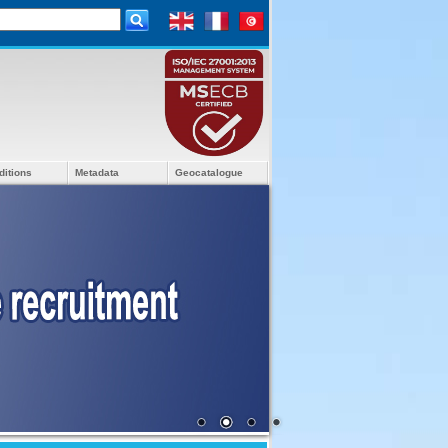
ditions
Metadata
Geocatalogue