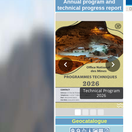
Annual program and
technical progress report
::
D
Technical Program
2026
Geocatalogue