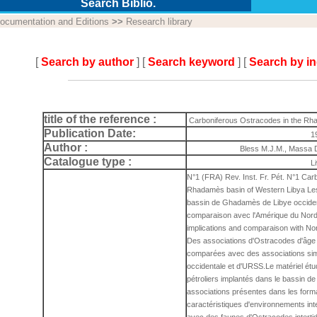
Search Biblio.
ocumentation and Editions
>>
Research library
[
Search by author
] [
Search keyword
] [
Search by i
title of the reference :
Carboniferous Ostracodes in the Rh
Publication Date:
1
Author :
Bless M.J.M., Massa 
Catalogue type :
L
N°1 (FRA) Rev. Inst. Fr. Pét. N°1 Car
Rhadamès basin of Western Libya Les
bassin de Ghadamès de Libye occident
comparaison avec l'Amérique du Nord, 
implications and comparaison with N
Des associations d'Ostracodes d'âge 
comparées avec des associations sim
occidentale et d'URSS.Le matériel ét
pétroliers implantés dans le bassin 
associations présentes dans les forma
caractéristiques d'environnements int