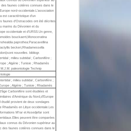
idaux connus du Dévonien supérieur au
ec des faunes cotières connues dans le
Europe nord-occidentale.L'association
 est caractéristique d'un
s faunes d'Ostracodes ont été décrites
ou marins du Dévonien et du
rope occidentale et d'URSS.Un genre,
moides bouckaerti,Monoceratina
nohealdia paprothea:Paracavellina
dactyllis beckeri,Rhadamessella
ni)sont nouvelles. bibliogr.
tidal ; milieu subtidal ; Carbonifère ;
ope ; Algérie ; Tunisie ; Rhadamès
M.J.M. paleontologie Technip
ntologie
ertidal ; milieu subtidal ; Carbonifère ;
Europe ; Algérie ; Tunisie ; Rhadamès
'âge Carbonifère sont étudiées et
milaires d'Amérique du Nord,d'Europe
l étudié provient de deux sondages
 de Rhadamès en Libye occidentale.Les
formations M'rar et Assedjefar sont
tertidaux.Elles peuvent être comparées
idaux connus du Dévonien supérieur au
vec des faunes cotières connues dans le