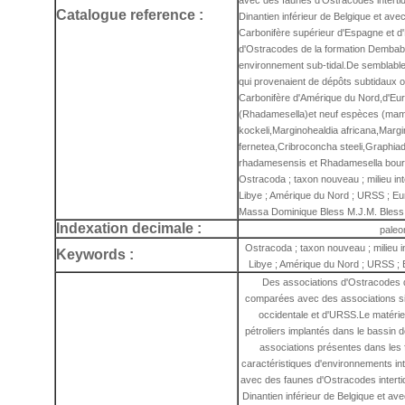
avec des faunes d'Ostracodes intert
Catalogue reference :
Dinantien inférieur de Belgique et av
Carbonifère supérieur d'Espagne et d'
d'Ostracodes de la formation Dembaba
environnement sub-tidal.De semblable
qui provenaient de dépôts subtidaux 
Carbonifère d'Amérique du Nord,d'Eu
(Rhadamesella)et neuf espèces (mam
kockeli,Marginohealdia africana,Margi
fernetea,Cribroconcha steeli,Graphia
rhadamesensis et Rhadamesella bourdo
Ostracoda ; taxon nouveau ; milieu inter
Libye ; Amérique du Nord ; URSS ; Eur
Massa Dominique Bless M.J.M. Bless 
Indexation decimale :
paleo
Ostracoda ; taxon nouveau ; milieu int
Keywords :
Libye ; Amérique du Nord ; URSS ; 
Des associations d'Ostracodes d
comparées avec des associations si
occidentale et d'URSS.Le matérie
pétroliers implantés dans le bassin
associations présentes dans les 
caractéristiques d'environnements in
avec des faunes d'Ostracodes intert
Dinantien inférieur de Belgique et a