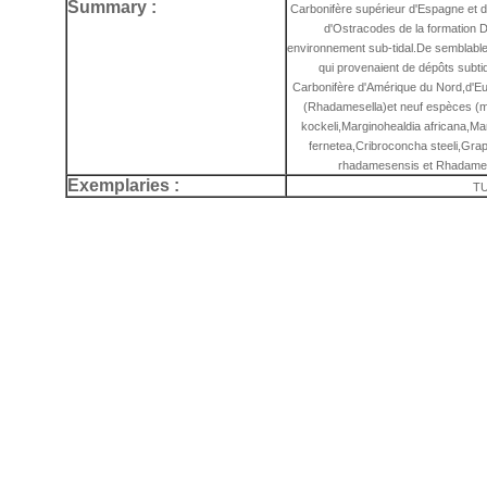
Summary :
Carbonifère supérieur d'Espagne et d
d'Ostracodes de la formation 
environnement sub-tidal.De semblable
qui provenaient de dépôts subt
Carbonifère d'Amérique du Nord,d'E
(Rhadamesella)et neuf espèces (
kockeli,Marginohealdia africana,Ma
fernetea,Cribroconcha steeli,Gra
rhadamesensis et Rhadamese
Exemplaries :
TU