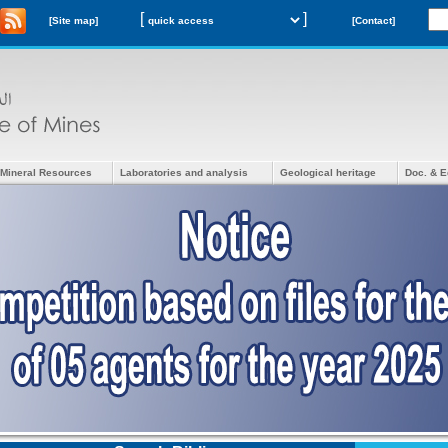
[
]
[Site map]
[Contact]
Mineral Resources
Laboratories and analysis
Geological heritage
Doc. & E