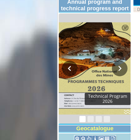
Annual program and
technical progress report
::
D
Technical Program
2026
Geocatalogue