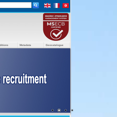
ditions
Metadata
Geocatalogue