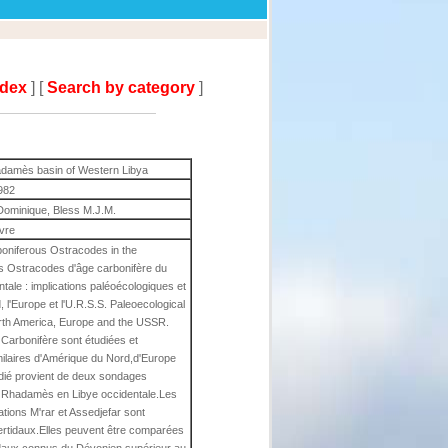
ndex
] [
Search by category
]
adamès basin of Western Libya
982
Dominique, Bless M.J.M.
ivre
boniferous Ostracodes in the
 Ostracodes d'âge carbonifère du
ale : implications paléoécologiques et
l'Europe et l'U.R.S.S. Paleoecological
orth America, Europe and the USSR.
Carbonifère sont étudiées et
ilaires d'Amérique du Nord,d'Europe
udié provient de deux sondages
de Rhadamès en Libye occidentale.Les
tions M'rar et Assedjefar sont
ertidaux.Elles peuvent être comparées