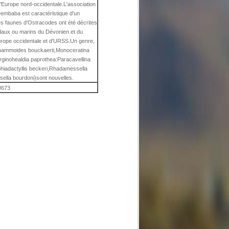
'Europe nord-occidentale.L'association
Dembaba est caractéristique d'un
s faunes d'Ostracodes ont été décrites
idaux ou marins du Dévonien et du
urope occidentale et d'URSS.Un genre,
mammoides bouckaerti,Monoceratina
rginohealdia paprothea:Paracavellina
phiadactyllis beckeri,Rhadamessella
lla bourdoni)sont nouvelles.
673