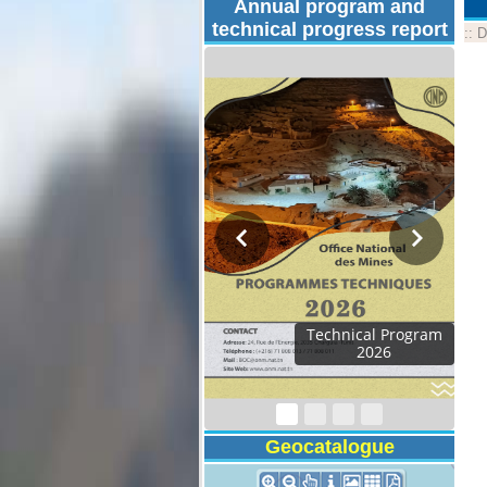
Annual program and
technical progress report
::
D
Technical Program
2026
Geocatalogue