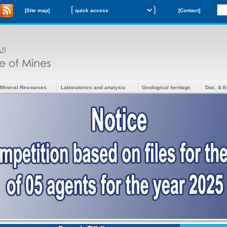
[
]
[Site map]
[Contact]
Mineral Resources
Laboratories and analysis
Geological heritage
Doc. & E