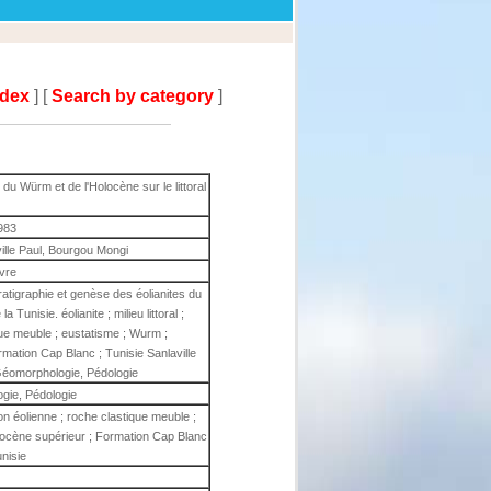
ndex
] [
Search by category
]
du Würm et de l'Holocène sur le littoral
983
ille Paul, Bourgou Mongi
ivre
atigraphie et genèse des éolianites du
a Tunisie. éolianite ; milieu littoral ;
que meuble ; eustatisme ; Wurm ;
mation Cap Blanc ; Tunisie Sanlaville
éomorphologie, Pédologie
gie, Pédologie
ation éolienne ; roche clastique meuble ;
tocène supérieur ; Formation Cap Blanc
unisie