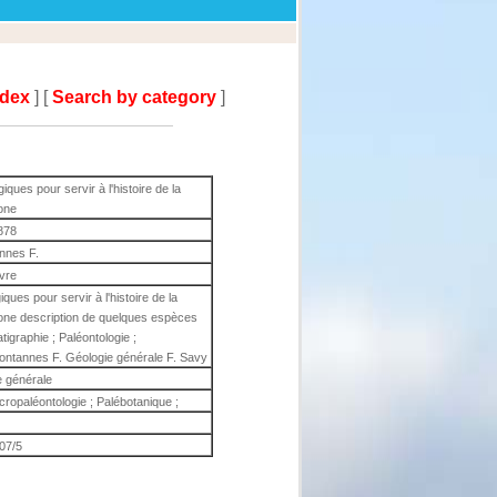
ndex
] [
Search by category
]
ques pour servir à l'histoire de la
hone
878
nnes F.
ivre
ques pour servir à l'histoire de la
hone description de quelques espèces
igraphie ; Paléontologie ;
Fontannes F. Géologie générale F. Savy
e générale
icropaléontologie ; Palébotanique ;
07/5