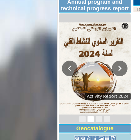
Annual program and
technical progress report
::
D
Activity Report 2024
Geocatalogue