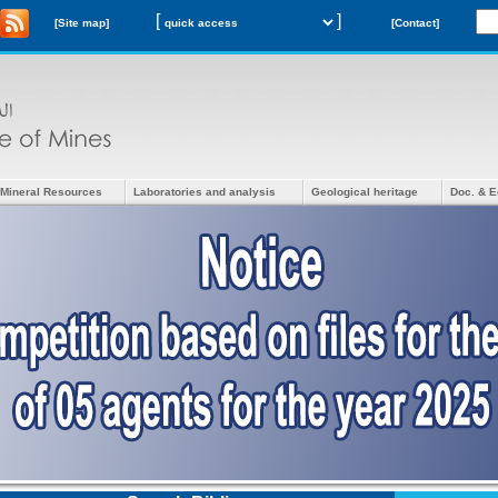
[
]
[Site map]
[Contact]
Mineral Resources
Laboratories and analysis
Geological heritage
Doc. & E