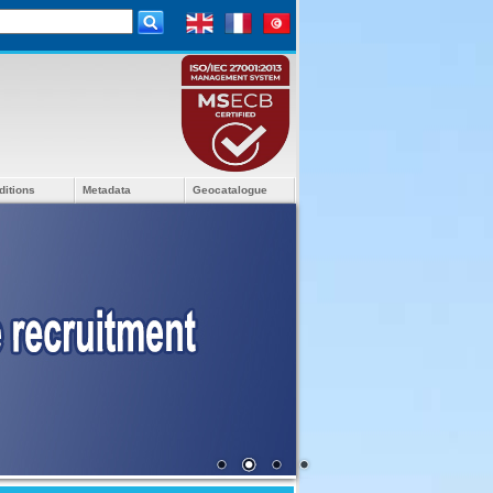
ditions
Metadata
Geocatalogue