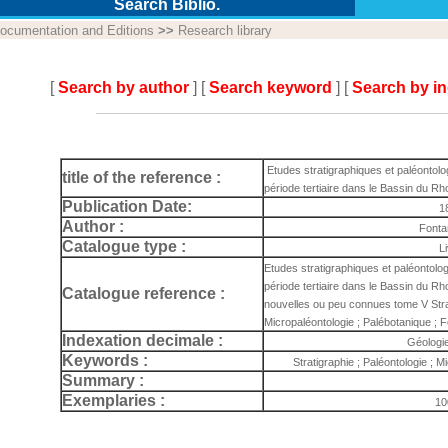
Search Biblio.
ocumentation and Editions
>>
Research library
[
Search by author
] [
Search keyword
] [
Search by i
Etudes stratigraphiques et paléontologi
title of the reference :
période tertiaire dans le Bassin du R
Publication Date:
1
Author :
Fonta
Catalogue type :
L
Etudes stratigraphiques et paléontologi
période tertiaire dans le Bassin du R
Catalogue reference :
nouvelles ou peu connues tome V Strat
Micropaléontologie ; Palébotanique ; 
Indexation decimale :
Géologi
Keywords :
Stratigraphie ; Paléontologie ; M
Summary :
Exemplaries :
10