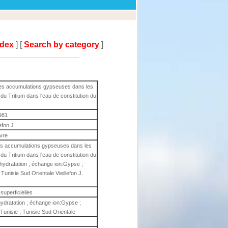
ndex
] [
Search by category
]
es accumulations gypseuses dans les
du Tritium dans l'eau de constitution du
981
lefon J.
ivre
es accumulations gypseuses dans les
du Tritium dans l'eau de constitution du
éshydratation ; échange ion:Gypse ;
; Tunisie Sud Orientale Vieillefon J.
superficielles
shydratation ; échange ion:Gypse ;
; Tunisie ; Tunisie Sud Orientale