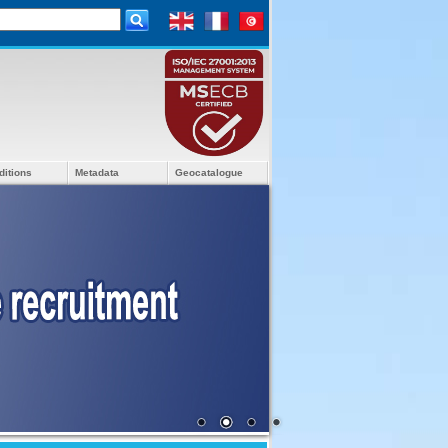
ditions
Metadata
Geocatalogue