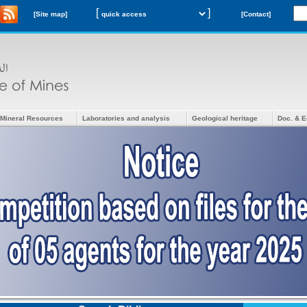
[
]
[Site map]
[Contact]
Mineral Resources
Laboratories and analysis
Geological heritage
Doc. & E