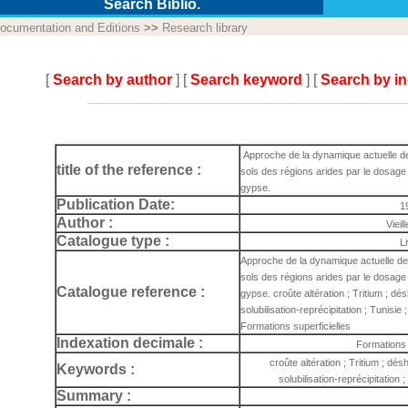
Search Biblio.
ocumentation and Editions
>>
Research library
[
Search by author
] [
Search keyword
] [
Search by i
Approche de la dynamique actuelle d
title of the reference :
sols des régions arides par le dosage 
gypse.
Publication Date:
1
Author :
Vieil
Catalogue type :
L
Approche de la dynamique actuelle d
sols des régions arides par le dosage 
Catalogue reference :
gypse. croûte altération ; Tritium ; d
solubilisation-reprécipitation ; Tunisie 
Formations superficielles
Indexation decimale :
Formations 
croûte altération ; Tritium ; dé
Keywords :
solubilisation-reprécipitation 
Summary :