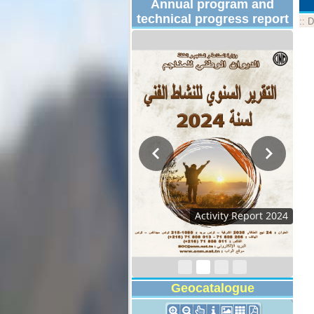
Annual program and
technical progress report
::
D
Activity Report 2024
Geocatalogue