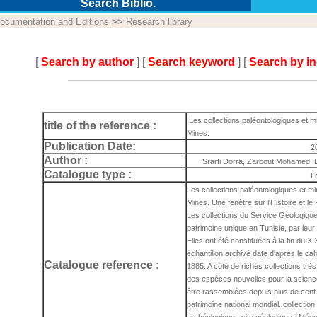
Search Biblio.
ocumentation and Editions
>>
Research library
[
Search by author
] [
Search keyword
] [
Search by i
Les collections paléontologiques et mi
title of the reference :
Mines.
Publication Date:
2
Author :
Srarfi Dorra, Zarbout Mohamed, 
Catalogue type :
L
Les collections paléontologiques et mi
Mines. Une fenêtre sur l'Histoire et le
Les collections du Service Géologiqu
patrimoine unique en Tunisie, par leur 
Elles ont été constituées à la fin du X
échantillon archivé date d'après le ca
Catalogue reference :
1885. A côté de riches collections tr
des espèces nouvelles pour la science
être rassemblées depuis plus de cent an
patrimoine national mondial. collection