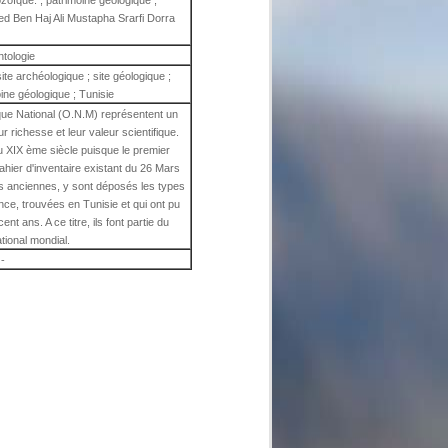
zoïque: ; patrimoine géologique ;
 Ben Haj Ali Mustapha Srarfi Dorra
ntologie
site archéologique ; site géologique ;
ine géologique ; Tunisie
que National (O.N.M) représentent un
r richesse et leur valeur scientifique.
 du XIX ème siècle puisque le premier
cahier d'inventaire existant du 26 Mars
rès anciennes, y sont déposés les types
ce, trouvées en Tunisie et qui ont pu
t ans. A ce titre, ils font partie du
tional mondial.
-