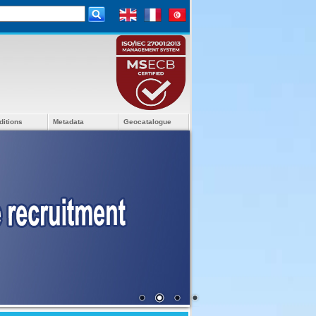
ditions
Metadata
Geocatalogue