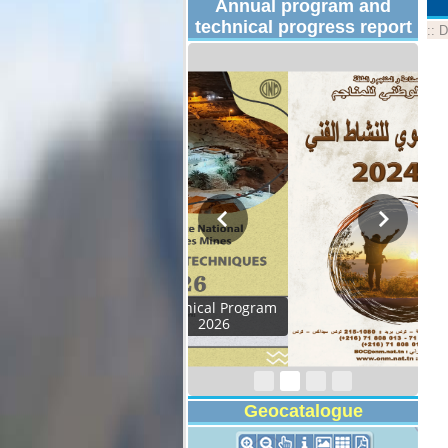
Annual program and
technical progress report
::
D
Activity Report 2024
Geocatalogue