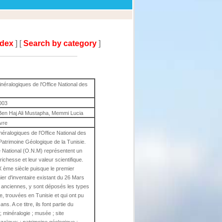
ndex
] [
Search by category
]
néralogiques de l'Office National des
003
Ben Haj Ali Mustapha, Memmi Lucia
ivre
néralogiques de l'Office National des
 Patrimoine Géologique de la Tunisie.
e National (O.N.M) représentent un
richesse et leur valeur scientifique.
IX ème siècle puisque le premier
hier d'inventaire existant du 26 Mars
ès anciennes, y sont déposés les types
, trouvées en Tunisie et qui ont pu
s. A ce titre, ils font partie du
 ; minéralogie ; musée ; site