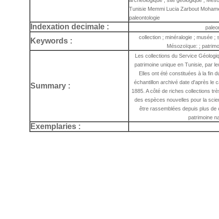
archéologique ; site géologique ; Méso
Tunisie Memmi Lucia Zarbout Mohamed
paleontologie
Indexation decimale :
paleo
collection ; minéralogie ; musée ; 
Keywords :
Mésozoïque: ; patrimo
Les collections du Service Géologi
patrimoine unique en Tunisie, par leu
Elles ont été constituées à la fin
échantillon archivé date d'après le 
Summary :
1885. A côté de riches collections t
des espèces nouvelles pour la scien
être rassemblées depuis plus de cen
patrimoine na
Exemplaries :