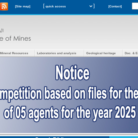
[
]
[Site map]
[Contact]
Mineral Resources
Laboratories and analysis
Geological heritage
Doc. & E