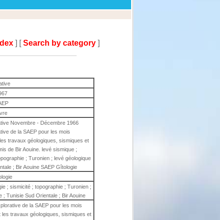
ndex
] [
Search by category
]
ative
967
AEP
ivre
lorative Novembre - Décembre 1966
rative de la SAEP pour les mois
les travaux géologiques, sismiques et
is de Bir Aouine. levé sismique ;
topographie ; Turonien ; levé géologique
entale ; Bir Aouine SAEP Gîtologie
ologie
ie ; sismicité ; topographie ; Turonien ;
e ; Tunisie Sud Orientale ; Bir Aouine
explorative de la SAEP pour les mois
 les travaux géologiques, sismiques et