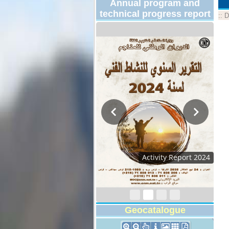
Annual program and
technical progress report
::
D
Activity Report 2024
Geocatalogue