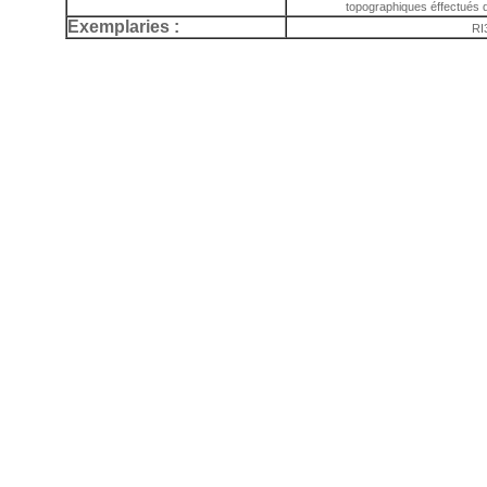
topographiques éffectués d
Exemplaries :
RI