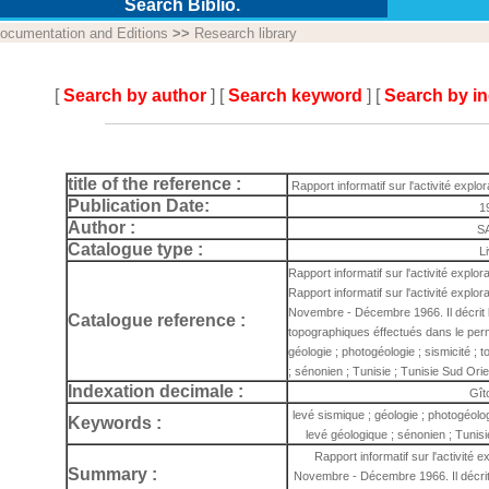
Search Biblio.
ocumentation and Editions
>>
Research library
[
Search by author
] [
Search keyword
] [
Search by i
title of the reference :
Rapport informatif sur l'activité explor
Publication Date:
1
Author :
S
Catalogue type :
L
Rapport informatif sur l'activité exp
Rapport informatif sur l'activité explo
Novembre - Décembre 1966. Il décrit 
Catalogue reference :
topographiques éffectués dans le perm
géologie ; photogéologie ; sismicité ; 
; sénonien ; Tunisie ; Tunisie Sud Ori
Indexation decimale :
Gît
levé sismique ; géologie ; photogéolog
Keywords :
levé géologique ; sénonien ; Tunisi
Rapport informatif sur l'activité 
Summary :
Novembre - Décembre 1966. Il décrit