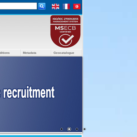
ditions
Metadata
Geocatalogue