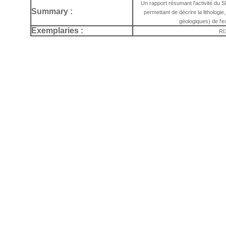
Un rapport résumant l'activité du 
Summary :
permettant de décrire la lithologie
géologiques) de l'
Exemplaries :
RI