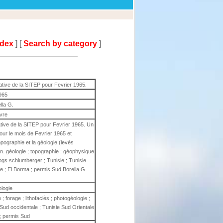
ndex
] [
Search by category
]
rative de la SITEP pour Fevrier 1965.
965
lla G.
ivre
rative de la SITEP pour Fevrier 1965. Un
our le mois de Fevrier 1965 et
topographie et la géologie (levés
n. géologie ; topographie ; géophysique
 logs schlumberger ; Tunisie ; Tunisie
e ; El Borma ; permis Sud Borella G.
ologie
; forage ; lithofaciès ; photogéologie ;
 Sud occidentale ; Tunisie Sud Orientale
 ; permis Sud