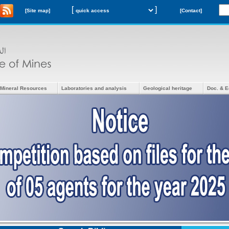
[
]
[Site map]
[Contact]
Mineral Resources
Laboratories and analysis
Geological heritage
Doc. & E