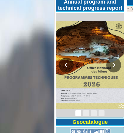
Annual program and
technical progress report
::
D
Technical Program
2026
Geocatalogue