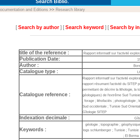
Search Biblio.
ocumentation and Editions
>>
Research library
[
Search by author
] [
Search keyword
] [
Search by i
title of the reference :
Rapport informatif sur l'activité explo
Publication Date:
1
Author :
Bore
Catalogue type :
L
Rapport informatif sur l'activité explo
rapport résumant l'activité du SITEP p
permettant de décrire la lithologie, la 
Catalogue reference :
géologiques) de l'extrême Sud Tunisie
; forage ; lithofaciès ; photogéologie ;
Sud occidentale ; Tunisie Sud Oriental
Gîtologie SITEP
Indexation decimale :
Gît
géologie ; topographie ; géophysique 
Keywords :
logs schlumberger ; Tunisie ; Tunisie
; El Borma