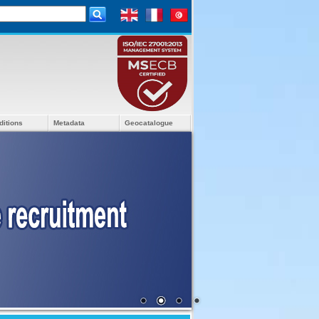
ditions
Metadata
Geocatalogue