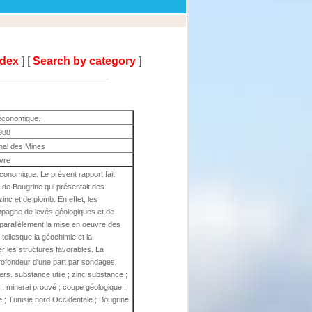
ndex
] [
Search by category
]
-économique.
988
onal des Mines
ivre
économique. Le présent rapport fait
te de Bougrine qui présentait des
nc et de plomb. En effet, les
pagne de levés géologiques et de
 parallèlement la mise en oeuvre des
tellesque la géochimie et la
r les structures favorables. La
rofondeur d'une part par sondages,
ers. substance utile ; zinc substance ;
 ; minerai prouvé ; coupe géologique ;
ie ; Tunisie nord Occidentale ; Bougrine