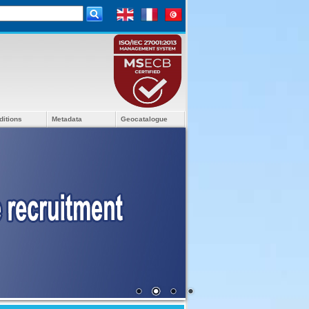
ditions
Metadata
Geocatalogue