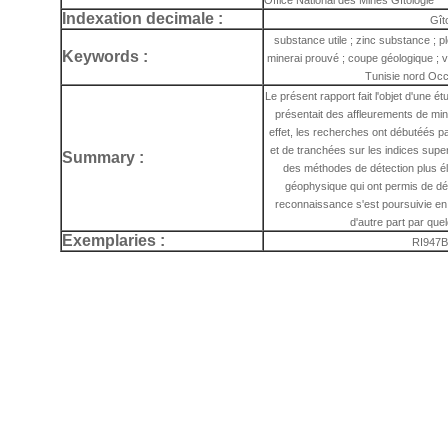
Office National des Mines Gîtologie
Indexation decimale :
Gît
substance utile ; zinc substance ; p
Keywords :
minerai prouvé ; coupe géologique ; va
Tunisie nord Occ
Le présent rapport fait l'objet d'une é
présentait des affleurements de mi
effet, les recherches ont débutéés 
et de tranchées sur les indices super
Summary :
des méthodes de détection plus él
géophysique qui ont permis de dél
reconnaissance s'est poursuivie en
d'autre part par que
Exemplaries :
RI947B