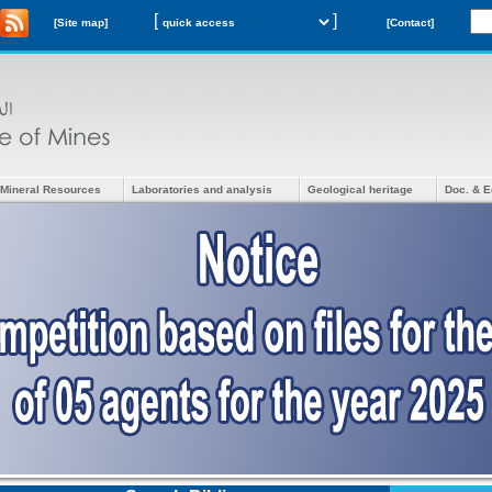
[
]
[Site map]
[Contact]
Mineral Resources
Laboratories and analysis
Geological heritage
Doc. & E