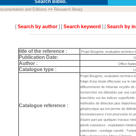
Search Biblio.
ocumentation and Editions
>>
Research library
[
Search by author
] [
Search keyword
] [
Search by i
title of the reference :
Projet Bougrine, evaluation technico
Publication Date:
1
Author :
Office Nati
Catalogue type :
L
Projet Bougrine, evaluation technico-
l'objet d'une étude éffectuée sur le si
affleurements de minerais oxydés de zi
recherches ont débutéés par une cam
tranchées sur les indices superficiels
méthodes de détection plus élaborées 
Catalogue reference :
géophysique qui ont permis de délimite
reconnaissance s'est poursuivie en p
d'autre part par quelques travaux mini
plomb substance ; exploitation minière
valorisation ; sondage carotté ; Tunis