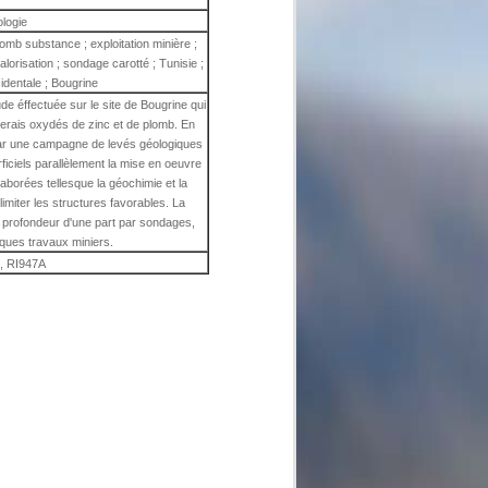
ologie
lomb substance ; exploitation minière ;
lorisation ; sondage carotté ; Tunisie ;
identale ; Bougrine
tude éffectuée sur le site de Bougrine qui
nerais oxydés de zinc et de plomb. En
par une campagne de levés géologiques
ficiels parallèlement la mise en oeuvre
aborées tellesque la géochimie et la
imiter les structures favorables. La
 profondeur d'une part par sondages,
lques travaux miniers.
, RI947A