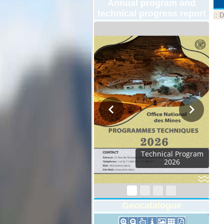
Annual program and
technical progress report
::
D
Technical Program
2026
Geocatalogue