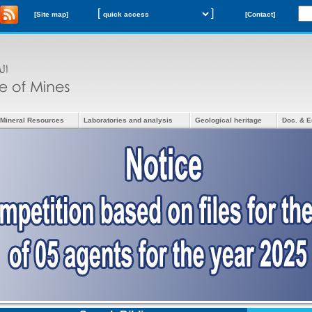
[
]
[Site map]
[Contact]
Mineral Resources
Laboratories and analysis
Geological heritage
Doc. & E