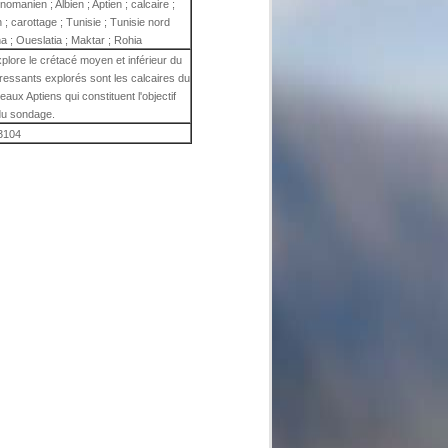
énomanien ; Albien ; Aptien ; calcaire ;
 ; carottage ; Tunisie ; Tunisie nord
na ; Oueslatia ; Maktar ; Rohia
xplore le crétacé moyen et inférieur du
eressants explorés sont les calcaires du
eaux Aptiens qui constituent l'objectif
 du sondage.
3104