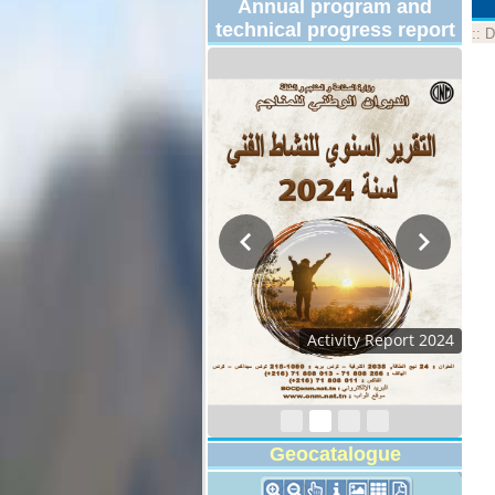
Annual program and
technical progress report
::
D
Activity Report 2024
Geocatalogue