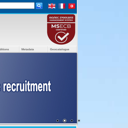
ditions
Metadata
Geocatalogue