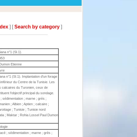
ndex
] [
Search by category
]
ana n°1 (SI.1).
953
 Dumon Etienne
ivre
ana n°1 (SI.1). Implantation d'un forage
inférieur du Centre de la Tunisie. Les
s calcaires du Turonien, ceux de
tituent l'objectif principal du sondage.
 ; sédimentation ; marne ; grès ;
anien ; Albien ; Aptien ; calcaire ;
arottage ; Tunisie ; Tunisie nord
latia ; Maktar ; Rohia Lossel Paul Dumon
ologie
tacé ; sédimentation ; marne ; grès ;