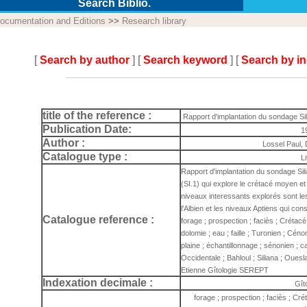
Search Biblio.
ocumentation and Editions
>>
Research library
[
Search by author
] [
Search keyword
] [
Search by i
title of the reference :
Rapport d'implantation du sondage Sili
Publication Date:
1
Author :
Lossel Paul,
Catalogue type :
L
Rapport d'implantation du sondage Sili
(SI.1) qui explore le crétacé moyen et 
niveaux interessants explorés sont le
l'Albien et les niveaux Aptiens qui cons
Catalogue reference :
forage ; prospection ; faciès ; Crétacé
dolomie ; eau ; faille ; Turonien ; Cénom
plaine ; échantillonnage ; sénonien ; c
Occidentale ; Bahloul ; Siliana ; Oues
Etienne Gîtologie SEREPT
Indexation decimale :
Gît
forage ; prospection ; faciès ; Cré