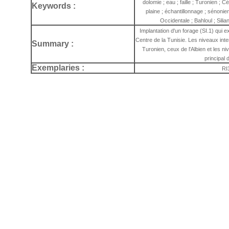
dolomie ; eau ; faille ; Turonien ; C
Keywords :
plaine ; échantillonnage ; sénonien
Occidentale ; Bahloul ; Silia
Implantation d'un forage (SI.1) qui e
Centre de la Tunisie. Les niveaux int
Summary :
Turonien, ceux de l'Albien et les niv
principal
Exemplaries :
RI