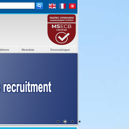
ditions
Metadata
Geocatalogue