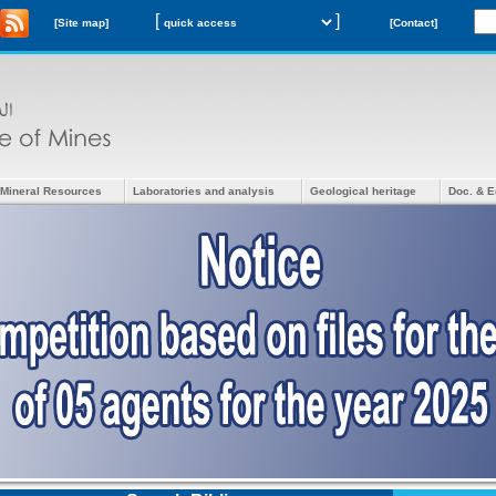
[
]
[Site map]
[Contact]
Mineral Resources
Laboratories and analysis
Geological heritage
Doc. & E