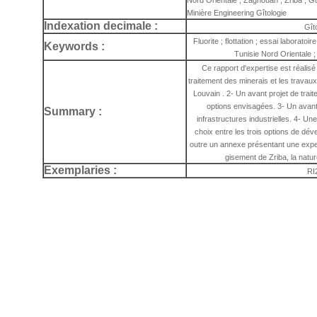
Nord Orientale ; Zaghouan ; Zriba ; G
Minière Engineering Gîtologie
Indexation decimale :
Gît
Fluorite ; flottation ; essai laboratoir
Keywords :
Tunisie Nord Orientale ;
Ce rapport d'expertise est réalisé
traitement des minerais et les travaux 
Louvain . 2- Un avant projet de trai
options envisagées. 3- Un avant p
Summary :
infrastructures industrielles. 4- U
choix entre les trois options de dé
outre un annexe présentant une exper
gisement de Zriba, la natur
Exemplaries :
RI