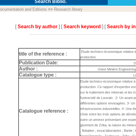
Search Biblio.
ocumentation and Editions
>>
Research library
[
Search by author
] [
Search keyword
] [
Search by i
Etude technico-économique relative à 
title of the reference :
production.
Publication Date:
1
Author :
Union Minière Engineering
Catalogue type :
L
Etude technico-économique relative à 
production. Ce rapport d'expertise est
sur le traitement des minerais et les t
l'université de Louvain . 2- Un avant p
différentes options envisagées. 3- Un a
infrastructures industrielles. 4- Une 
Catalogue reference :
choix entre les trois options de déve
outre un annexe présentant une expert
gisement de Zriba, la nature du minera
; flottation ; essai laboratoire ; Barite 