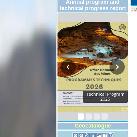
Annual program and
technical progress report
::
D
Geocatalogue