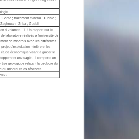
uebli Union Minière Engineering Union
ologie
e ; Barite ; traitement minerai ; Tunisie ;
 Zaghouan ; Zriba ; Guebli
 en 4 volumes : 1- Un rapport sur le
de laboratoire réalisés à l'université de
tement de minerais avec les différentes
rojet d'exploitation minière et les
ne étude économique visant à guider le
veloppement envisagés. Il comporte en
tise géologique relatant la géologie du
e du minerai et les réserves.
2066