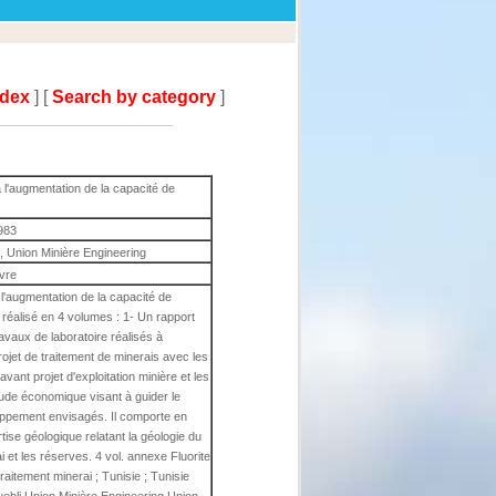
ndex
] [
Search by category
]
l'augmentation de la capacité de
983
, Union Minière Engineering
ivre
l'augmentation de la capacité de
 réalisé en 4 volumes : 1- Un rapport
ravaux de laboratoire réalisés à
rojet de traitement de minerais avec les
vant projet d'exploitation minière et les
étude économique visant à guider le
loppement envisagés. Il comporte en
ise géologique relatant la géologie du
i et les réserves. 4 vol. annexe Fluorite
; traitement minerai ; Tunisie ; Tunisie