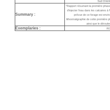
Sud Orient
"Rapport résumant la première phase 
d'injecter l'eau dans les calcaires 
Summary :
prévue de ce forage est envir
lithostratigraphie de cette première
ainsi que le déroul
Exemplaries :
RI