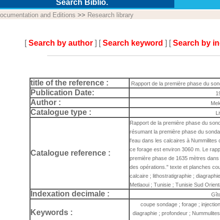
Search Biblio.
ocumentation and Editions
>>
Research library
[
Search by author
] [
Search keyword
] [
Search by i
title of the reference :
Rapport de la première phase du son
Publication Date:
1
Author :
Mek
Catalogue type :
L
Rapport de la première phase du son
résumant la première phase du sondage 
l'eau dans les calcaires à Nummilites
ce forage est environ 3060 m. Le rappor
Catalogue reference :
première phase de 1635 mètres dans l
des opérations." texte et planches cou
calcaire ; lithostratigraphie ; diagraph
Metlaoui ; Tunisie ; Tunisie Sud Orient
Indexation decimale :
Gît
coupe sondage ; forage ; injection ;
Keywords :
diagraphie ; profondeur ; Nummulites 