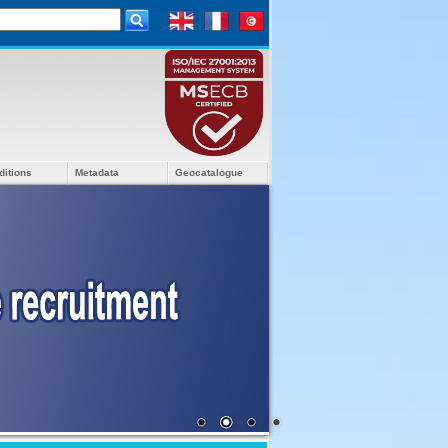
ditions
Metadata
Geocatalogue