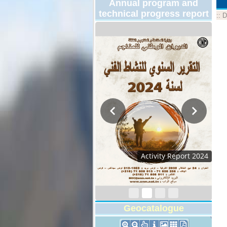
Annual program and
technical progress report
::
D
Activity Report 2024
Geocatalogue