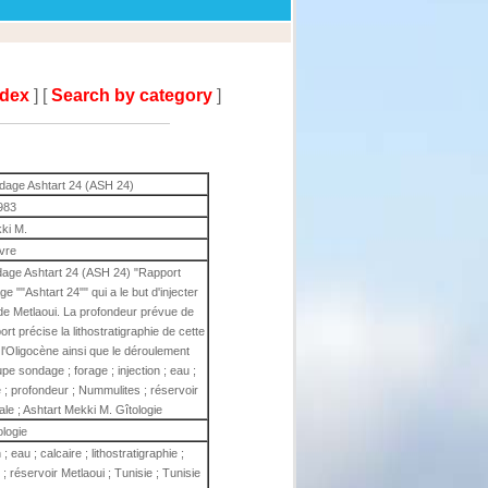
ndex
] [
Search by category
]
dage Ashtart 24 (ASH 24)
983
ki M.
ivre
dage Ashtart 24 (ASH 24) "Rapport
""Ashtart 24"" qui a le but d'injecter
 de Metlaoui. La profondeur prévue de
t précise la lithostratigraphie de cette
'Oligocène ainsi que le déroulement
pe sondage ; forage ; injection ; eau ;
ie ; profondeur ; Nummulites ; réservoir
ale ; Ashtart Mekki M. Gîtologie
ologie
 eau ; calcaire ; lithostratigraphie ;
; réservoir Metlaoui ; Tunisie ; Tunisie