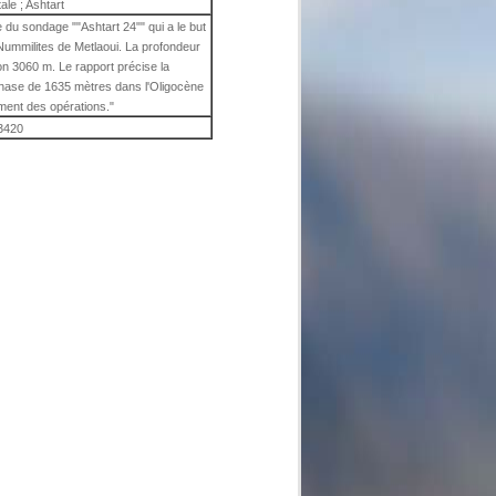
ale ; Ashtart
du sondage ""Ashtart 24"" qui a le but
à Nummilites de Metlaoui. La profondeur
on 3060 m. Le rapport précise la
 phase de 1635 mètres dans l'Oligocène
ement des opérations."
3420