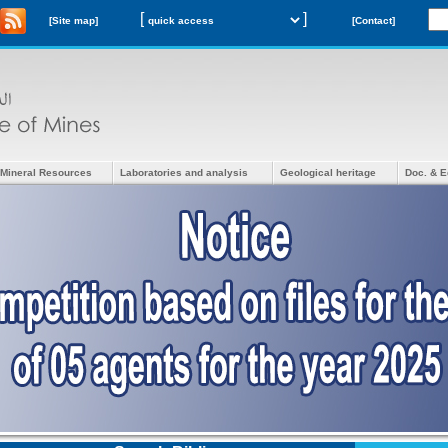
[
]
[Site map]
[Contact]
Mineral Resources
Laboratories and analysis
Geological heritage
Doc. & E