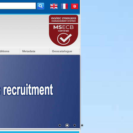
ditions
Metadata
Geocatalogue