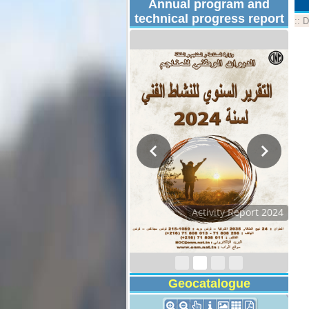
Annual program and
technical progress report
::
D
Activity Report 2024
Geocatalogue