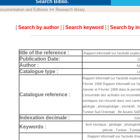
Search Biblio.
ocumentation and Editions
>>
Research library
[
Search by author
] [
Search keyword
] [
Search by i
title of the reference :
Rapport informatif sur l'activité explo
Publication Date:
1
Author :
S
Catalogue type :
L
Rapport informatif sur l'activité explor
Février 1968 Rapport informatif sur l'a
Janvier et Février 1968 dans le permis
Catalogue reference :
L'ensemble des activités est essentie
sismiques est résumé dans une carte j
géologie ; photogéologie ; sismicité ; f
Tunisie Sud Orientale ; Bir Aouine SA
Indexation decimale :
Gît
levé sismique ; géologie ; photogéolo
Keywords :
pétrole ; Tunisie ; Tunisi
Rapport informatif sur l'activité d'