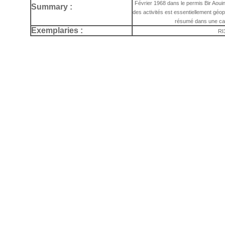
Février 1968 dans le permis Bir Aoui
Summary :
des activités est essentiellement géo
résumé dans une cart
Exemplaries :
RI