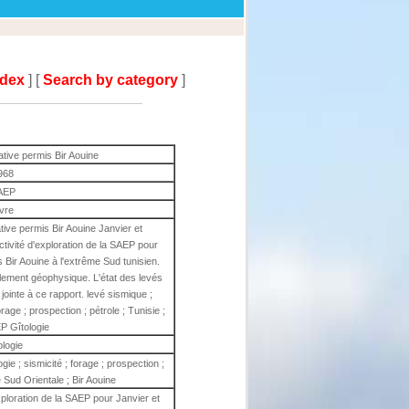
ndex
] [
Search by category
]
rative permis Bir Aouine
968
AEP
ivre
ative permis Bir Aouine Janvier et
ctivité d'exploration de la SAEP pour
 Bir Aouine à l'extrême Sud tunisien.
llement géophysique. L'état des levés
ointe à ce rapport. levé sismique ;
orage ; prospection ; pétrole ; Tunisie ;
EP Gîtologie
ologie
gie ; sismicité ; forage ; prospection ;
e Sud Orientale ; Bir Aouine
exploration de la SAEP pour Janvier et