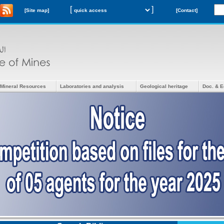
[
]
[Site map]
[Contact]
Mineral Resources
Laboratories and analysis
Geological heritage
Doc. & E