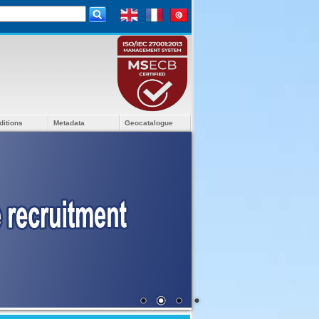
ditions
Metadata
Geocatalogue