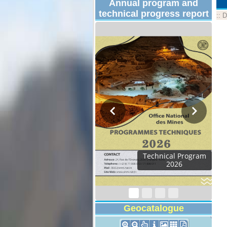
Annual program and
technical progress report
::
D
Technical Program
2026
Geocatalogue