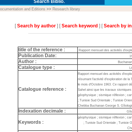
Search Biblio.
ocumentation and Editions
>>
Research library
[
Search by author
] [
Search keyword
] [
Search by i
title of the reference :
Rapport mensuel des activités d'expl
Publication Date:
1
Author :
Buchanan
Catalogue type :
L
Rapport mensuel des activités d'explo
résumant l'activité d'exploration de l
le mois d'Octobre 1963. Ce rapport déc
Catalogue reference :
Sahel ainsi que les travaux sismiques
géophysique ; sismique réflexion ; car
; Tunisie Sud Orientale ; Tunisie Orie
Chebba Buchanan George S. Gîtologie
Indexation decimale :
Gît
géophysique ; sismique réflexion ; car
Keywords :
; Tunisie Sud Orientale ; Tunisie 
Ch