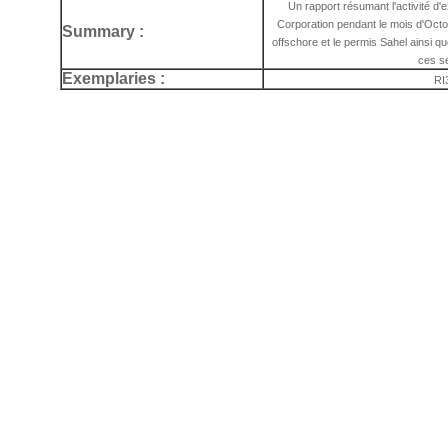
Un rapport résumant l'activité d'
Corporation pendant le mois d'Octo
Summary :
offschore et le permis Sahel ainsi q
ces s
Exemplaries :
RI