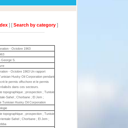
ndex
] [
Search by category
]
oration - Octobre 1963
963
 George S.
ivre
ration - Octobre 1963 Un rapport
a Tunisian Husky Oil Corporation pendant
rit le permis offschore et le permis
 réalisés dans ces secteurs.
te topographique ; prospection ; Tunisie
ntale-Sahel ; Chorbane ; El Jem ;
 Tunisian Husky Oil Corporation
ologie
te topographique ; prospection ; Tunisie
Orientale-Sahel ; Chorbane ; El Jem ;
ebba