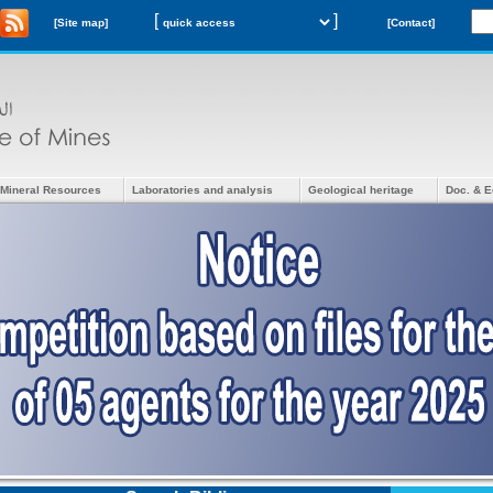
[
]
[Site map]
[Contact]
Mineral Resources
Laboratories and analysis
Geological heritage
Doc. & E