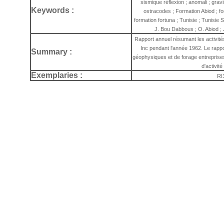
sismique réflexion ; anomali ; gravi
Keywords :
ostracodes ; Formation Abiod ; fo
formation fortuna ; Tunisie ; Tunisie 
J. Bou Dabbous ; O. Abiod ; J
Rapport annuel résumant les activité
Inc pendant l'année 1962. Le rappo
Summary :
géophysiques et de forage entrepris
d'activit
Exemplaries :
RI