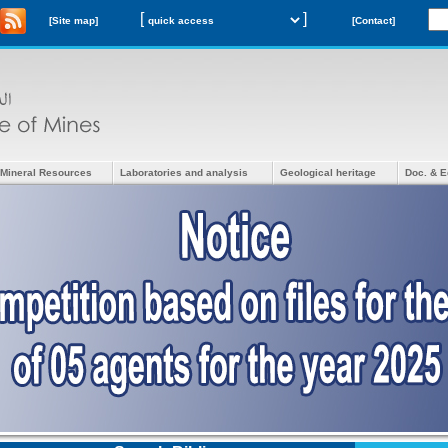
[
]
[Site map]
[Contact]
Mineral Resources
Laboratories and analysis
Geological heritage
Doc. & E