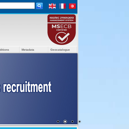
ditions
Metadata
Geocatalogue