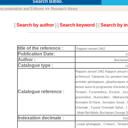
Search Biblio.
ocumentation and Editions
>>
Research library
[
Search by author
] [
Search keyword
] [
Search by i
title of the reference :
Rapport annuel 1962
Publication Date:
1
Author :
Buchanan
Catalogue type :
L
Rapport annuel 1962 Rapport annuel r
la Rimrock Tidelands Inc pendant l'an
activités géologiques, géophysiques e
donne aussi le programme d'activité p
Catalogue reference :
Tertiaire ; Foraminifera ; Eocène ; Jur
gravimétrie ; Nummulites ; Villafranch
formation El Haria ; formation Souar ; 
Orientale ; Tunisie Orientale-Sahel ; J
; Mejel Bel Abbès Buchanan George S.
Indexation decimale :
Gît
coupe géologique ; Crétacé ; Tertiair