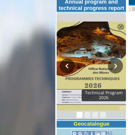
Annual program and
technical progress report
::
D
Technical Program
2026
Geocatalogue