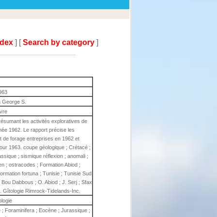
ndex
] [
Search by category
]
963
 George S.
ivre
ésumant les activités exploratives de
née 1962. Le rapport précise les
t de forage entreprises en 1962 et
our 1963. coupe géologique ; Crétacé ;
assique ; sismique réflexion ; anomali ;
ien ; ostracodes ; Formation Abiod ;
formation fortuna ; Tunisie ; Tunisie Sud
. Bou Dabbous ; O. Abiod ; J. Serj ; Sfax
 Gîtologie Rimrock-Tidelands-Inc.
ologie
e ; Foraminifera ; Eocène ; Jurassique ;