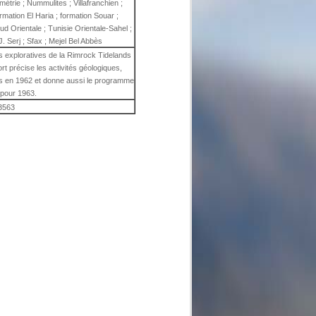
métrie ; Nummulites ; Villafranchien ;
rmation El Haria ; formation Souar ;
Sud Orientale ; Tunisie Orientale-Sahel ;
. Serj ; Sfax ; Mejel Bel Abbès
s exploratives de la Rimrock Tidelands
rt précise les activités géologiques,
es en 1962 et donne aussi le programme
é pour 1963.
3563