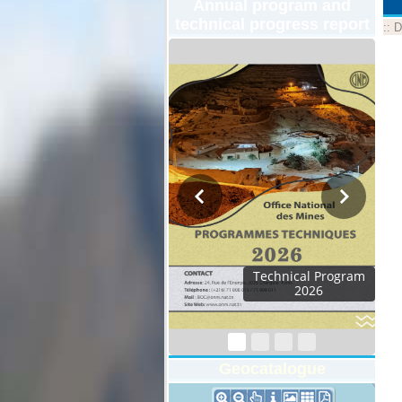
Annual program and
technical progress report
::
D
Technical Program
2026
Geocatalogue