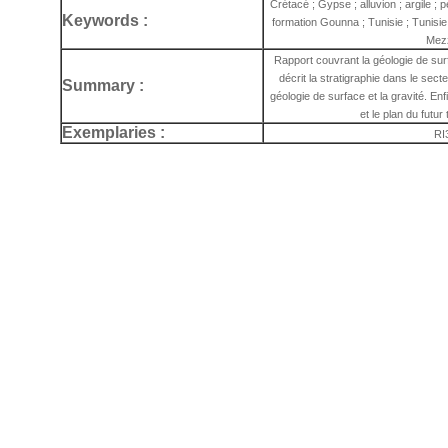
Crétacé ; Gypse ; alluvion ; argile ; 
Keywords :
formation Gounna ; Tunisie ; Tunisie
Mez
Rapport couvrant la géologie de su
décrit la stratigraphie dans le sec
Summary :
géologie de surface et la gravité. Enf
et le plan du futur 
Exemplaries :
RI