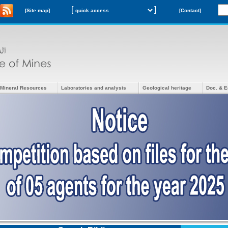
[
]
[Site map]
[Contact]
Mineral Resources
Laboratories and analysis
Geological heritage
Doc. & E