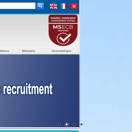
ditions
Metadata
Geocatalogue