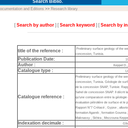
Search Biblio.
ocumentation and Editions
>>
Research library
[
Search by author
] [
Search keyword
] [
Search by i
Preliminary surface geology of the w
title of the reference :
concession, Tunisia.
Publication Date:
1
Author :
Keppel D.,
Catalogue type :
L
Preliminary surface geology of the w
concession, Tunisia. Géologie de sur
de la concession SNAP, Tunisie. Rapp
Sahel de concession SNAP. Il décrit la
Catalogue reference :
qu'une comparaison entre la géologie d
évaluation pétrolière de surface et le p
Rapport N°7 Crétacé ; Gypse ; alluvion 
formation Agareb ; formation Gounna ; 
Maknassy ; Skhira ; Mezzouna Keppel
Indexation decimale :
Gît