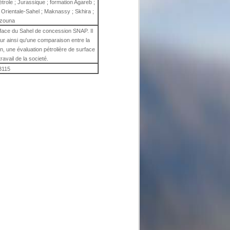
pétrole ; Jurassique ; formation Agareb ;
 Orientale-Sahel ; Maknassy ; Skhira ;
zouna
rface du Sahel de concession SNAP. Il
teur ainsi qu'une comparaison entre la
in, une évaluation pétrolière de surface
travail de la societé.
3115