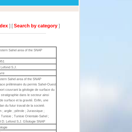
ndex
] [
Search by category
]
estern Sahel area of the SNAP
951
 Lefond S.J.
ivre
estern Sahel area of the SNAP
face préliminaire du permis Sahel-Ouest
ort couvrant la géologie de surface du
 stratigraphie dans le secteur ainsi
e surface et la gravité. Enfin, une
lan du futur travail de la societé.
; argile ; pétrole ; Jurassique ;
Tunisie ; Tunisie Orientale-Sahel ;
 D. Lefond S.J. Gîtologie SNAP
ologie