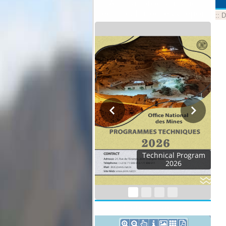
Annual program and
technical progress report
::
D
Technical Program
2026
Geocatalogue