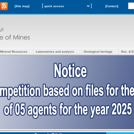
[
]
[Site map]
[Contact]
Mineral Resources
Laboratories and analysis
Geological heritage
Doc. & E