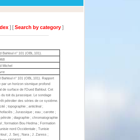
ndex
] [
Search by category
]
d Bahloul n° 101 (OBL.101).
968
d Michel
ivre
d Bahloul n° 101 (OBL.101). Rapport
e par un horizon sismique profond
al de surface de l'Oued Bahloul. Cet
 du toit du jurassique. Le sondage
terêt pétrolier des séries de ce système.
ité ; topographie ; anticlinal ;
hofaciès ; Jurassique ; eau ; carotte ;
 ; pétrole ; diagraphie ; chromatographie
ul ; formation Bou Hedma ; Formation
 Tunisie nord Occidentale ; Tunisie
oul ; J. Serj ; Nara ; J. Zaress ;