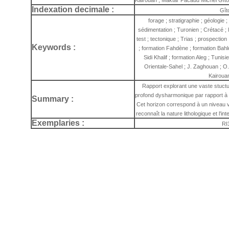
Kairouan ; Maktar Pacaud Michel Gît
Indexation decimale :
Gît
forage ; stratigraphie ; géologie ; 
sédimentation ; Turonien ; Crétacé ; l
test ; tectonique ; Trias ; prospection
Keywords :
; formation Fahdène ; formation Bah
Sidi Khalif ; formation Aleg ; Tunis
Orientale-Sahel ; J. Zaghouan ; O. 
Kairoua
Rapport explorant une vaste stuct
profond dysharmonique par rapport à l'
Summary :
Cet horizon correspond à un niveau v
reconnaît la nature lithologique et l'i
Exemplaries :
RI