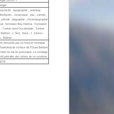
ologie SEREPT
ologie
sismicité ; topographie ; anticlinal ;
ithofaciès ; Jurassique ; eau ; carotte ;
 ; pétrole ; diagraphie ; chromatographie
loul ; formation Bou Hedma ; Formation
ie ; Tunisie nord Occidentale ; Tunisie
Bahloul ; J. Serj ; Nara ; J. Zaress ;
n ; Maktar
ure dessinée par un horizon sismique
anticlinal de surface de l'Oued Bahloul.
oisin du toit du jurassique. Le sondage
nterêt pétrolier des séries de ce système.
3078