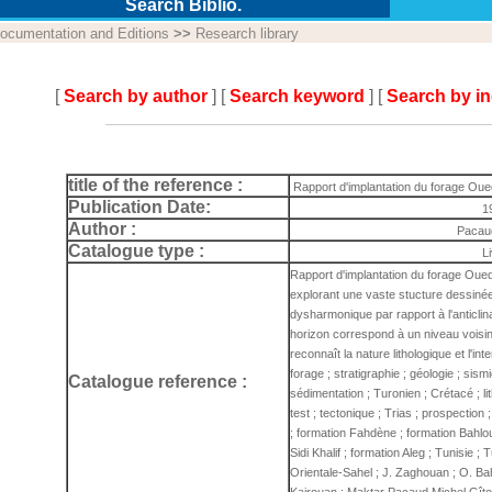
Search Biblio.
ocumentation and Editions
>>
Research library
[
Search by author
] [
Search keyword
] [
Search by i
title of the reference :
Rapport d'implantation du forage Oue
Publication Date:
1
Author :
Pacau
Catalogue type :
L
Rapport d'implantation du forage Oue
explorant une vaste stucture dessiné
dysharmonique par rapport à l'anticlin
horizon correspond à un niveau voisin
reconnaît la nature lithologique et l'in
forage ; stratigraphie ; géologie ; sismic
Catalogue reference :
sédimentation ; Turonien ; Crétacé ; lit
test ; tectonique ; Trias ; prospection
; formation Fahdène ; formation Bahlo
Sidi Khalif ; formation Aleg ; Tunisie ;
Orientale-Sahel ; J. Zaghouan ; O. Bahl