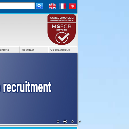
ditions
Metadata
Geocatalogue