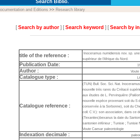
Search Biblio.
ocumentation and Editions
>>
Research library
[
Search by author
] [
Search keyword
] [
Search by i
Inoceramus numidiensis nov. sp. une 
title of the reference :
supérieur de l'Afrique du Nord.
Publication Date:
1
Author :
Voute
Catalogue type :
L
(TUN) Bull. Soc. Sci. Nat. Inoceramu
nouvelle très rares du Crétacé supéri
aux études de L. Pervinquière (Paléont
nouvelle espèce provenant soit du S du
Catalogue reference :
conservée à la Sorbonne), soit du Ch
coll. C.V.): son association, dans ce 
(Texanites)bexanus la date du Santoni
santonien inférieur ; Tunisie ; Tunisie 
Voute Caesar paleontologie
Indexation decimale :
paleo