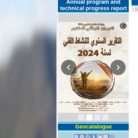
Annual program and
technical progress report
::
D
Activity Report 2024
Geocatalogue