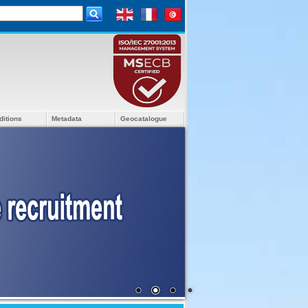
ditions
Metadata
Geocatalogue