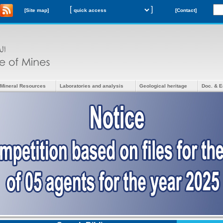
[
]
[Site map]
[Contact]
Mineral Resources
Laboratories and analysis
Geological heritage
Doc. & E