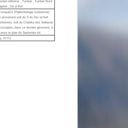
nien inférieur ; Tunisie ; Tunisie Nord
gérie ; Dir el Kef
inquière (Paléontologie tunisienne):
e provenant soit du S du Dyr-el-Kef
 Sorbonne), soit du Chebka des Sellaoua
association, dans ce dernier gisement, à
anus la date du Santonien inf.
p. 577/3