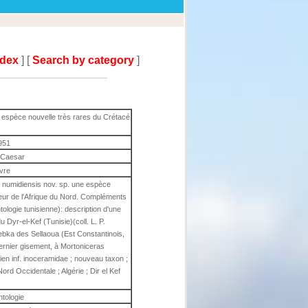
ndex
] [
Search by category
]
espèce nouvelle très rares du Crétacé
951
 Caesar
ivre
s numidiensis nov. sp. une espèce
eur de l'Afrique du Nord. Compléments
ologie tunisienne): description d'une
 Dyr-el-Kef (Tunisie)(coll. L. P.
ebka des Sellaoua (Est Constantinois,
dernier gisement, à Mortoniceras
en inf. inoceramidae ; nouveau taxon ;
Nord Occidentale ; Algérie ; Dir el Kef
ntologie