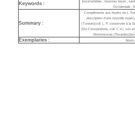
inoceramidae ; nouveau taxon ; santo
Keywords :
Occidentale ; Al
Compléments aux études de L. Perv
description d'une nouvelle espèc
Summary :
(Tunisie)(coll. L. P. conservée à la
(Est Constantinois, coll. C.V.): son 
Mortoniceras (Texanites)bex
Exemplaries :
Morin 